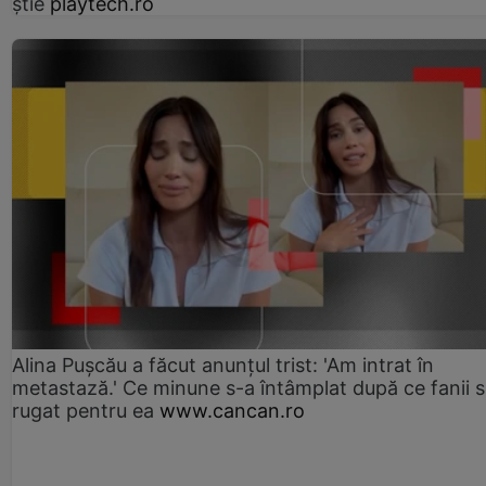
știe
playtech.ro
Alina Pușcău a făcut anunțul trist: 'Am intrat în
metastază.' Ce minune s-a întâmplat după ce fanii 
rugat pentru ea
www.cancan.ro