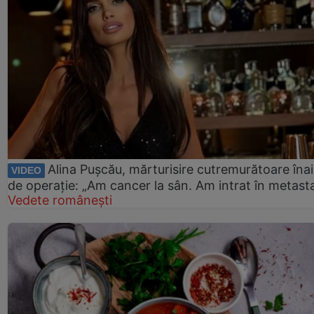
Alina Pușcău, mărturisire cutremurătoare îna
VIDEO
de operație: „Am cancer la sân. Am intrat în metast
Vedete românești