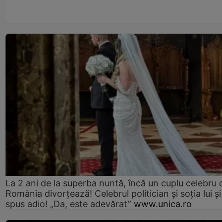
La 2 ani de la superba nuntă, încă un cuplu celebru 
România divorțează! Celebrul politician și soția lui ș
spus adio! „Da, este adevărat”
www.unica.ro