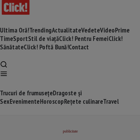
Ultima Oră!
Trending
Actualitate
Vedete
Video
Prime
Time
Sport
Stil de viață
Click! Pentru Femei
Click!
Sănătate
Click! Poftă Bună!
Contact
Trucuri de frumusețe
Dragoste și
Sex
Evenimente
Horoscop
Rețete culinare
Travel