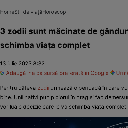
Home
Stil de viață
Horoscop
3 zodii sunt măcinate de gânduri.
schimba viața complet
13 iulie 2023 8:32
Adaugă-ne ca sursă preferată în Google
Urmă
Pentru câteva
zodii
urmează o perioadă în care vor
bine. Unii nativi pun piciorul în prag și fac demersur
vor lua o decizie care le va schimba viața comple