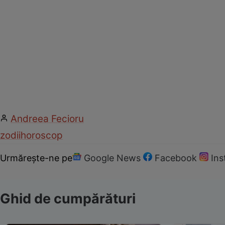
Andreea Fecioru
zodii
horoscop
Urmărește-ne pe
Google News
Facebook
In
Ghid de cumpărături