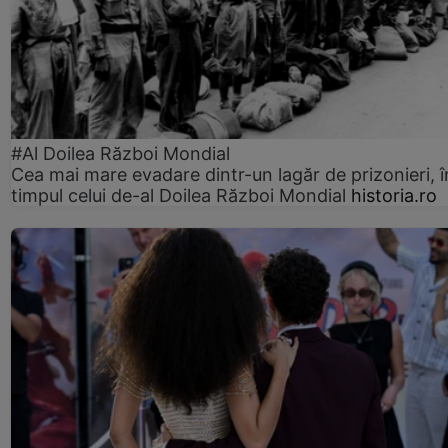
#Al Doilea Război Mondial
Cea mai mare evadare dintr-un lagăr de prizonieri, î
timpul celui de-al Doilea Război Mondial
historia.ro