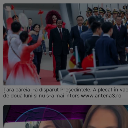
Țara căreia i-a dispărut Președintele. A plecat în va
de două luni și nu s-a mai întors
www.antena3.ro