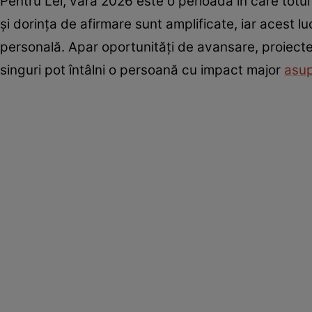
Pentru Lei, vara 2026 este o perioadă în care totul
și dorința de afirmare sunt amplificate, iar acest luc
personală. Apar oportunități de avansare, proiecte n
singuri pot întâlni o persoană cu impact major
asu