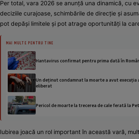
Per total, vara 2026 se anunță una dinamică, cu evo
deciziile curajoase, schimbările de direcție și asuma
pot depăși limitele și pot atrage oportunități la car
MAI MULTE PENTRU TINE
Hantavirus confirmat pentru prima dată în România
Un deținut condamnat la moarte a avut execuția amâ
eliberat
Pericol de moarte la trecerea de cale ferată la Pet
Iubirea joacă un rol important în această vară, mult