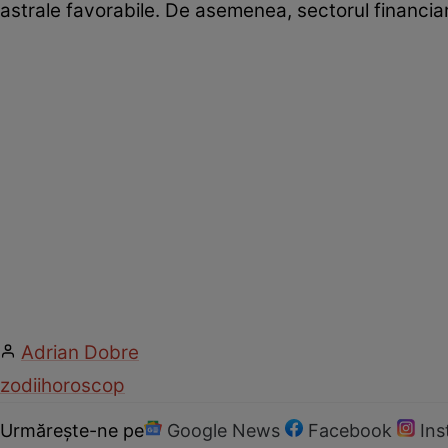
astrale favorabile. De asemenea, sectorul financiar 
Adrian Dobre
zodii
horoscop
Urmărește-ne pe
Google News
Facebook
In