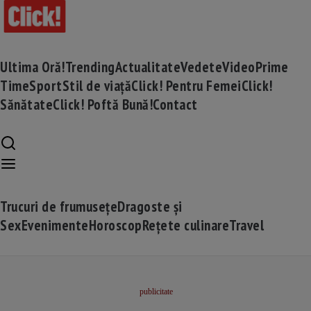
Ultima Oră!
Trending
Actualitate
Vedete
Video
Prime
Time
Sport
Stil de viață
Click! Pentru Femei
Click!
Sănătate
Click! Poftă Bună!
Contact
Trucuri de frumusețe
Dragoste și
Sex
Evenimente
Horoscop
Rețete culinare
Travel