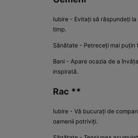
Iubire - Evitați să răspundeți l
timp.
Sănătate - Petreceți mai puțin t
Bani - Apare ocazia de a învăța
inspirată.
Rac **
Iubire - Vă bucurați de compan
oamenii potriviți.
Sănătate - Tensiunea acumulată 