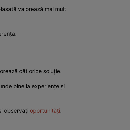
plasată valorează mai mult
erența.
orează cât orice soluție.
unde bine la experiențe și
și observați
oportunități
.