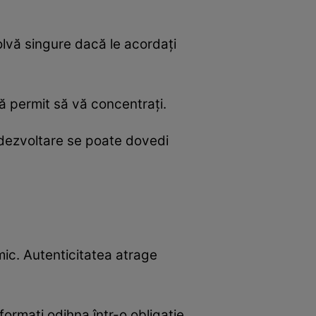
zolvă singure dacă le acordați
vă permit să vă concentrați.
u dezvoltare se poate dovedi
ic. Autenticitatea atrage
ormați odihna într-o obligație.