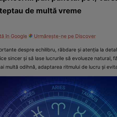
așteptau de multă vreme
cop
Rețete culinare
Travel
ă în Google
Urmărește-ne pe Discover
ortante despre echilibru, răbdare și atenția la detali
 sincer și să lase lucrurile să evolueze natural, făr
 multă odihnă, adaptarea ritmului de lucru și evitar