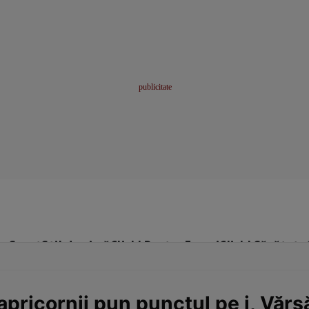
me
Sport
Stil de viață
Click! Pentru Femei
Click! Sănătate
pricornii pun punctul pe i, Vărs