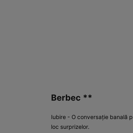
Berbec **
Iubire - O conversație banală po
loc surprizelor.