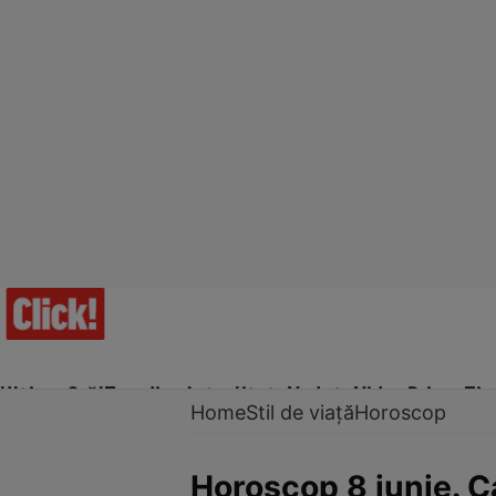
Ultima Oră!
Trending
Actualitate
Vedete
Video
Prime Ti
Home
Stil de viață
Horoscop
Horoscop 8 iunie. Ca