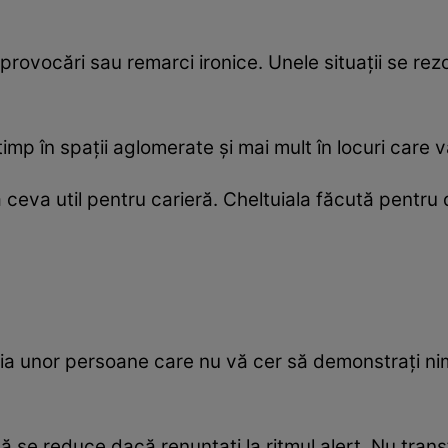
a provocări sau remarci ironice. Unele situații se re
imp în spații aglomerate și mai mult în locuri care 
 ceva util pentru carieră. Cheltuiala făcută pentr
ia unor persoane care nu vă cer să demonstrați nim
se reduce dacă renunțați la ritmul alert. Nu transf