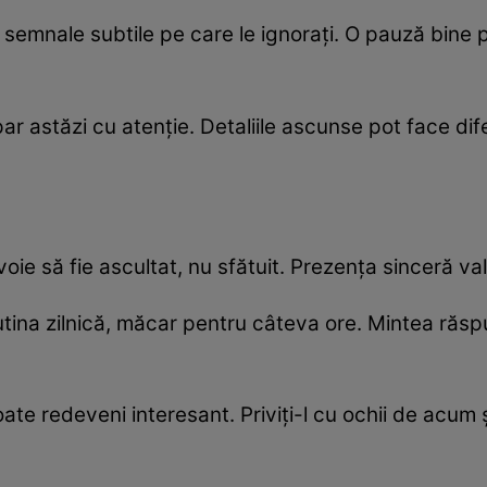
semnale subtile pe care le ignorați. O pauză bine 
ar astăzi cu atenție. Detaliile ascunse pot face dif
oie să fie ascultat, nu sfătuit. Prezența sinceră val
tina zilnică, măcar pentru câteva ore. Mintea răsp
te redeveni interesant. Priviți-l cu ochii de acum 