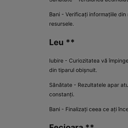
Bani - Verificați informațiile d
resursele.
Leu **
Iubire - Curiozitatea vă împinge
din tiparul obișnuit.
Sănătate - Rezultatele apar at
constanți.
Bani - Finalizați ceea ce ați înc
Fecioara **