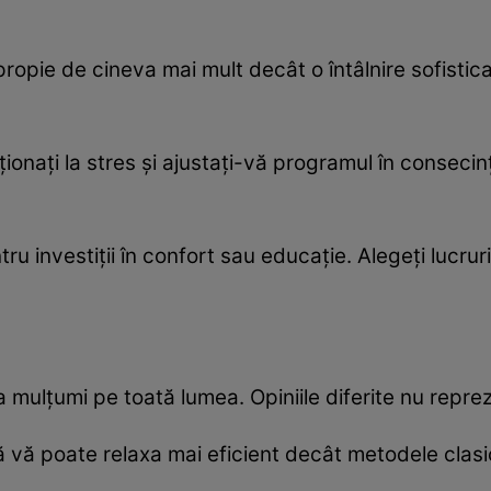
propie de cineva mai mult decât o întâlnire sofistic
onați la stres și ajustați-vă programul în consecinț
 investiții în confort sau educație. Alegeți lucrur
a mulțumi pe toată lumea. Opiniile diferite nu reprezi
ă vă poate relaxa mai eficient decât metodele clas