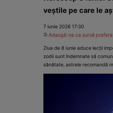
veștile pe care le 
Trucuri de frumusețe
Dragoste și Sex
Evenimente
Horos
7 iunie 2026 17:30
Adaugă-ne ca sursă preferat
Ziua de 8 iunie aduce lecții imp
zodii sunt îndemnate să comunice
sănătate, astrele recomandă mai