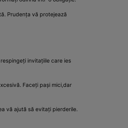
antă. Prudența vă protejează
espingeți invitațiile care ies
xcesivă. Faceți pași mici,dar
a vă ajută să evitați pierderile.