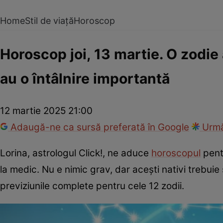
Home
Stil de viață
Horoscop
Horoscop joi, 13 martie. O zodie
au o întâlnire importantă
12 martie 2025 21:00
Adaugă-ne ca sursă preferată în Google
Urmă
Lorina, astrologul Click!, ne aduce
horoscopul
pentr
la medic. Nu e nimic grav, dar acești nativi trebuie
previziunile complete pentru cele 12 zodii.