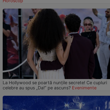
Horoscop
La Hollywood se poartă nunțile secrete! Ce cupluri
celebre au spus „Da!” pe ascuns?
Evenimente