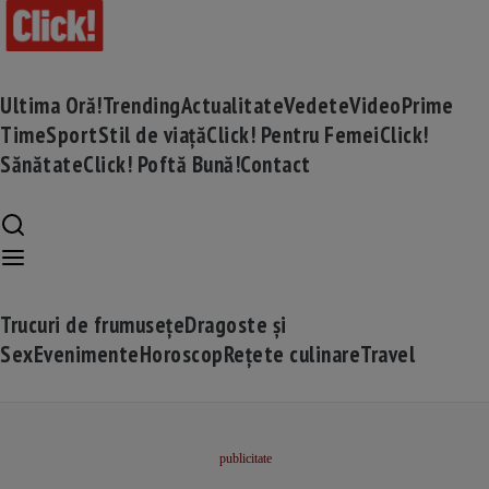
Ultima Oră!
Trending
Actualitate
Vedete
Video
Prime
Time
Sport
Stil de viață
Click! Pentru Femei
Click!
Sănătate
Click! Poftă Bună!
Contact
Trucuri de frumusețe
Dragoste și
Sex
Evenimente
Horoscop
Rețete culinare
Travel