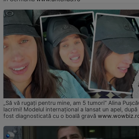
„Să vă rugați pentru mine, am 5 tumori” Alina Pușcău
lacrimi! Modelul internațional a lansat un apel, după
fost diagnosticată cu o boală gravă
www.wowbiz.r