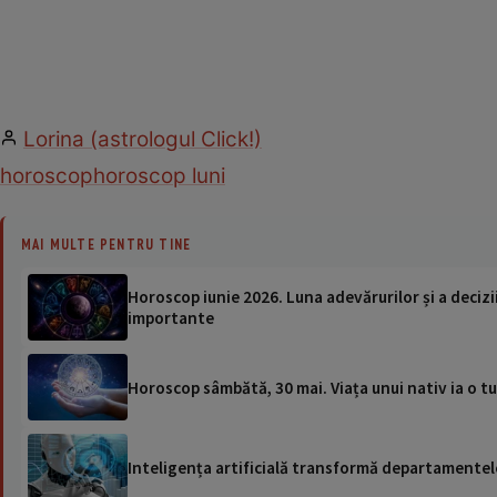
Lorina (astrologul Click!)
horoscop
horoscop luni
MAI MULTE PENTRU TINE
Horoscop iunie 2026. Luna adevărurilor și a deciziil
importante
Horoscop sâmbătă, 30 mai. Viața unui nativ ia o tu
Inteligența artificială transformă departamentele