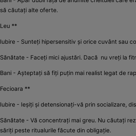
Bani - Apar dubii față de anumite cheltuieli care 
să căutați alte oferte.
Leu **
Iubire - Sunteți hipersensitiv și orice cuvânt sau 
Sănătate - Faceți mici ajustări. Dacă nu vreți la fi
Bani - Așteptați să fiți puțin mai realist legat de ra
Fecioara **
Iubire - Ieșiți și detensionați-vă prin socializare, d
Sănătate - Vă concentrați mai greu. Nu căutați rezu
săriți peste ritualurile făcute din obligație.