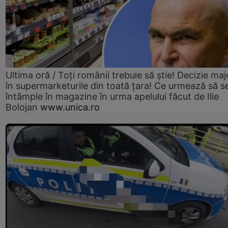
Ultima oră / Toți românii trebuie să știe! Decizie maj
în supermarketurile din toată țara! Ce urmează să s
întâmple în magazine în urma apelului făcut de Ilie
Bolojan
www.unica.ro