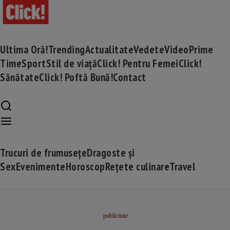
Ultima Oră!
Trending
Actualitate
Vedete
Video
Prime
Time
Sport
Stil de viață
Click! Pentru Femei
Click!
Sănătate
Click! Poftă Bună!
Contact
Trucuri de frumusețe
Dragoste și
Sex
Evenimente
Horoscop
Rețete culinare
Travel