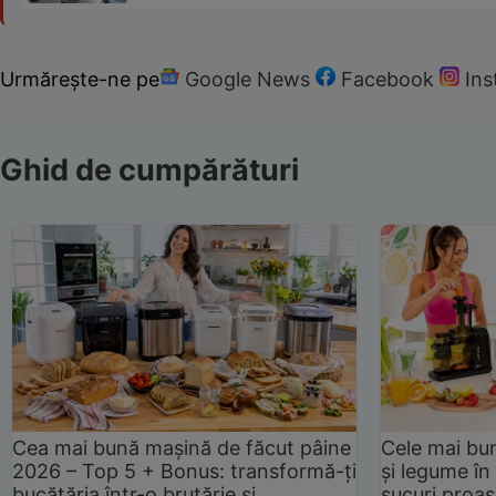
Urmărește-ne pe
Google News
Facebook
In
Ghid de cumpărături
Cea mai bună mașină de făcut pâine
Cele mai bu
2026 – Top 5 + Bonus: transformă-ți
și legume în
bucătăria într-o brutărie și
sucuri proas