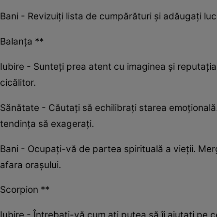
Bani - Revizuiți lista de cumpărături și adăugați luc
Balanța **
Iubire - Sunteți prea atent cu imaginea și reputați
cicălitor.
Sănătate - Căutați să echilibrați starea emoțională. 
tendința să exagerați.
Bani - Ocupați-vă de partea spirituală a vieții. Merg
afara orașului.
Scorpion **
Iubire - Întrebați-vă cum ați putea să îi ajutați pe ceil