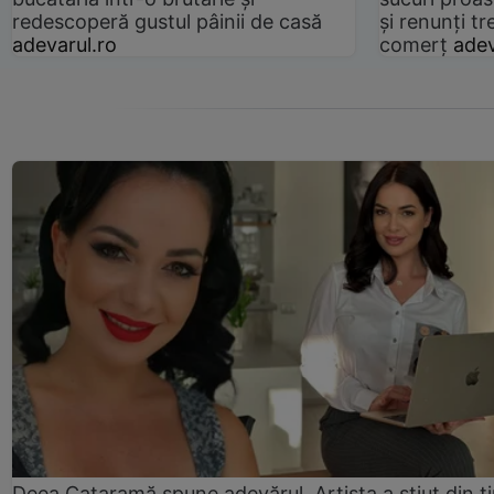
redescoperă gustul pâinii de casă
și renunți tr
adevarul.ro
comerț
adev
Deea Cataramă spune adevărul. Artista a știut din t