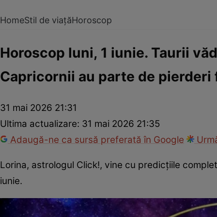
Home
Stil de viață
Horoscop
Horoscop luni, 1 iunie. Taurii văd
Capricornii au parte de pierderi 
31 mai 2026 21:31
Ultima actualizare:
31 mai 2026 21:35
Adaugă-ne ca sursă preferată în Google
Urmă
Lorina, astrologul Click!, vine cu predicțiile compl
iunie.