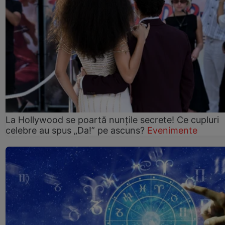
La Hollywood se poartă nunțile secrete! Ce cupluri
celebre au spus „Da!” pe ascuns?
Evenimente