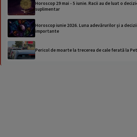
Horoscop 29 mai - 5 iunie. Racii au de luat o deciz
suplimentar
Horoscop iunie 2026. Luna adevărurilor și a deciziil
importante
Pericol de moarte la trecerea de cale ferată la Pet