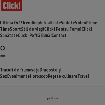
Ultima Oră!
Trending
Actualitate
Vedete
Video
Prime
Time
Sport
Stil de viață
Click! Pentru Femei
Click!
Sănătate
Click! Poftă Bună!
Contact
Trucuri de frumusețe
Dragoste și
Sex
Evenimente
Horoscop
Rețete culinare
Travel