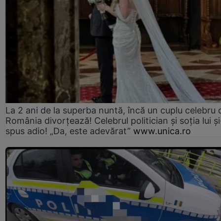
La 2 ani de la superba nuntă, încă un cuplu celebru 
România divorțează! Celebrul politician și soția lui ș
spus adio! „Da, este adevărat”
www.unica.ro