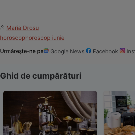
Maria Drosu
horoscop
horoscop iunie
Urmărește-ne pe
Google News
Facebook
In
Ghid de cumpărături