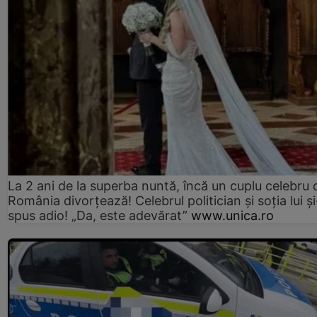
La 2 ani de la superba nuntă, încă un cuplu celebru 
România divorțează! Celebrul politician și soția lui ș
spus adio! „Da, este adevărat”
www.unica.ro