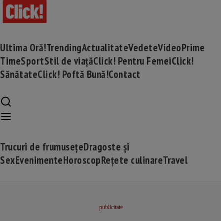
Ultima Oră!
Trending
Actualitate
Vedete
Video
Prime
Time
Sport
Stil de viață
Click! Pentru Femei
Click!
Sănătate
Click! Poftă Bună!
Contact
Trucuri de frumusețe
Dragoste și
Sex
Evenimente
Horoscop
Rețete culinare
Travel