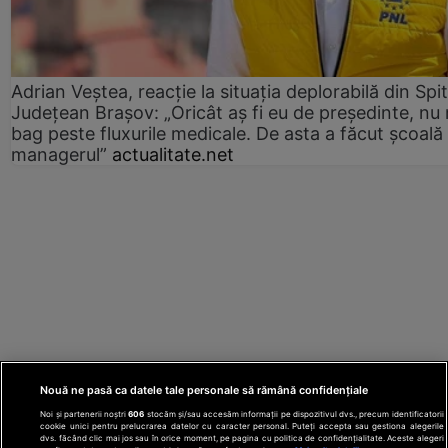
Adrian Veștea, reacție la situația deplorabilă din Spit
Județean Brașov: „Oricât aș fi eu de președinte, nu
bag peste fluxurile medicale. De asta a făcut școală
managerul”
actualitate.net
Nouă ne pasă ca datele tale personale să rămână confidențiale
Noi și partenerii noștri
606
stocăm și/sau accesăm informații pe dispozitivul dvs., precum identificatorii
cookie unici pentru prelucrarea datelor cu caracter personal. Puteți accepta sau gestiona alegerile
dvs. făcând clic mai jos sau în orice moment, pe pagina cu politica de confidențialitate. Aceste alegeri