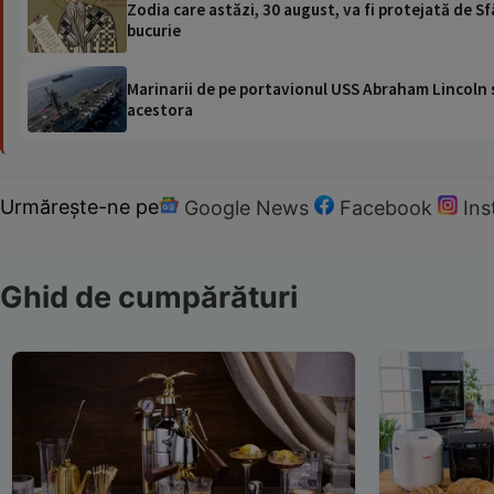
Zodia care astăzi, 30 august, va fi protejată de S
bucurie
Marinarii de pe portavionul USS Abraham Lincoln su
acestora
Urmărește-ne pe
Google News
Facebook
In
Ghid de cumpărături