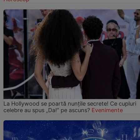
La Hollywood se poartă nunțile secrete! Ce cupluri
celebre au spus „Da!” pe ascuns?
Evenimente