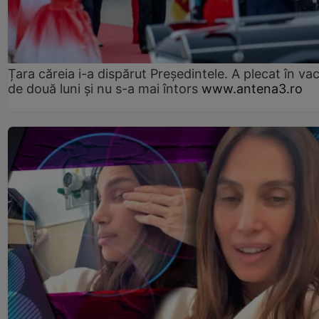
Țara căreia i-a dispărut Președintele. A plecat în va
de două luni și nu s-a mai întors
www.antena3.ro