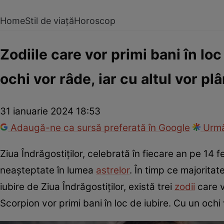
Home
Stil de viață
Horoscop
Zodiile care vor primi bani în loc
ochi vor râde, iar cu altul vor pl
31 ianuarie 2024 18:53
Adaugă-ne ca sursă preferată în Google
Urmă
Ziua Îndrăgostiților, celebrată în fiecare an pe 14
neașteptate în lumea
astrelor
. În timp ce majorita
iubire de Ziua Îndrăgostiților, există trei
zodii
care v
Scorpion vor primi bani în loc de iubire. Cu un ochi 