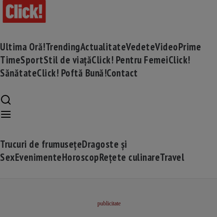
Ultima Oră!
Trending
Actualitate
Vedete
Video
Prime
Time
Sport
Stil de viață
Click! Pentru Femei
Click!
Sănătate
Click! Poftă Bună!
Contact
Trucuri de frumusețe
Dragoste și
Sex
Evenimente
Horoscop
Rețete culinare
Travel