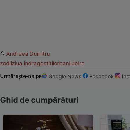
Andreea Dumitru
zodii
ziua indragostitilor
bani
iubire
Urmărește-ne pe
Google News
Facebook
In
Ghid de cumpărături