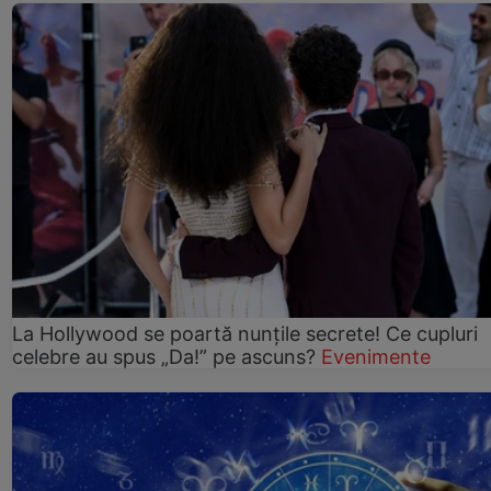
La Hollywood se poartă nunțile secrete! Ce cupluri
celebre au spus „Da!” pe ascuns?
Evenimente