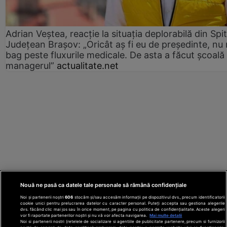
Adrian Veștea, reacție la situația deplorabilă din Spit
Județean Brașov: „Oricât aș fi eu de președinte, nu
bag peste fluxurile medicale. De asta a făcut școală
managerul”
actualitate.net
Nouă ne pasă ca datele tale personale să rămână confidențiale
Noi și partenerii noștri
606
stocăm și/sau accesăm informații pe dispozitivul dvs., precum identificatorii
cookie unici pentru prelucrarea datelor cu caracter personal. Puteți accepta sau gestiona alegerile
dvs. făcând clic mai jos sau în orice moment, pe pagina cu politica de confidențialitate. Aceste alegeri
vor fi raportate partenerilor noștri și nu vă vor afecta navigarea.
Mai multe detalii
Noi si partenerii nostri (retelele de socializare si agentiile de publicitate partenere, precum si furnizorii