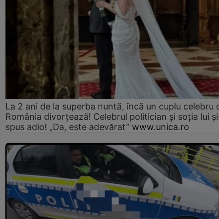
La 2 ani de la superba nuntă, încă un cuplu celebru 
România divorțează! Celebrul politician și soția lui ș
spus adio! „Da, este adevărat”
www.unica.ro