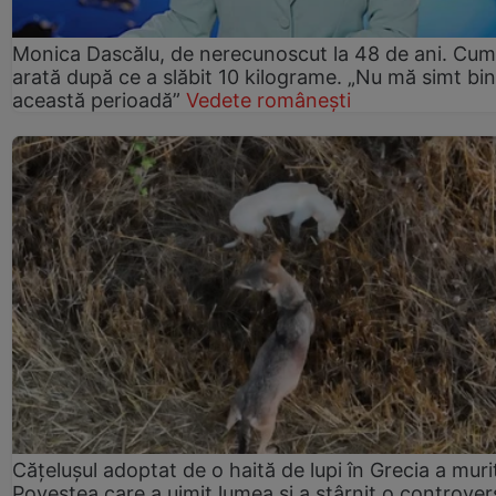
Monica Dascălu, de nerecunoscut la 48 de ani. Cum
arată după ce a slăbit 10 kilograme. „Nu mă simt bin
această perioadă”
Vedete românești
Cățelușul adoptat de o haită de lupi în Grecia a muri
Povestea care a uimit lumea și a stârnit o controver