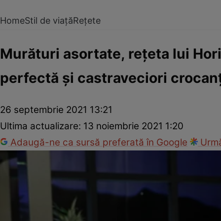
Home
Stil de viață
Rețete
Murături asortate, rețeta lui Ho
perfectă și castraveciori crocanț
26 septembrie 2021 13:21
Ultima actualizare:
13 noiembrie 2021 1:20
Adaugă-ne ca sursă preferată în Google
Urmă