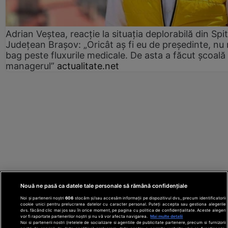
Adrian Veștea, reacție la situația deplorabilă din Spit
Județean Brașov: „Oricât aș fi eu de președinte, nu
bag peste fluxurile medicale. De asta a făcut școală
managerul”
actualitate.net
Nouă ne pasă ca datele tale personale să rămână confidențiale
Noi și partenerii noștri
606
stocăm și/sau accesăm informații pe dispozitivul dvs., precum identificatorii
cookie unici pentru prelucrarea datelor cu caracter personal. Puteți accepta sau gestiona alegerile
dvs. făcând clic mai jos sau în orice moment, pe pagina cu politica de confidențialitate. Aceste alegeri
vor fi raportate partenerilor noștri și nu vă vor afecta navigarea.
Mai multe detalii
Noi si partenerii nostri (retelele de socializare si agentiile de publicitate partenere, precum si furnizorii