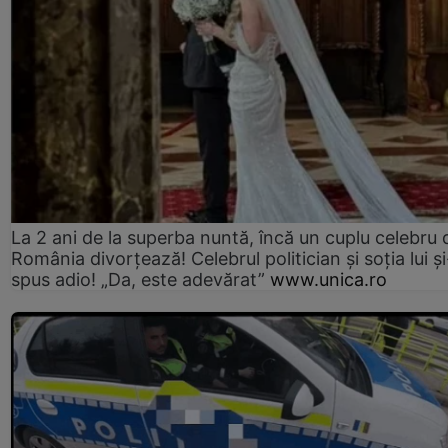
La 2 ani de la superba nuntă, încă un cuplu celebru 
România divorțează! Celebrul politician și soția lui ș
spus adio! „Da, este adevărat”
www.unica.ro