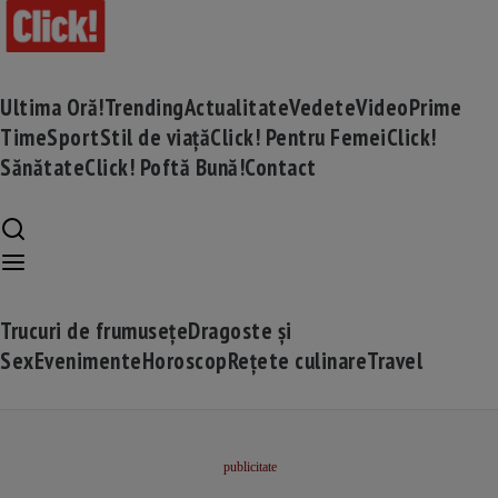
Ultima Oră!
Trending
Actualitate
Vedete
Video
Prime
Time
Sport
Stil de viață
Click! Pentru Femei
Click!
Sănătate
Click! Poftă Bună!
Contact
Trucuri de frumusețe
Dragoste și
Sex
Evenimente
Horoscop
Rețete culinare
Travel