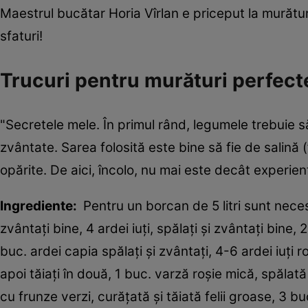
Maestrul bucătar Horia Vîrlan e priceput la murătur
sfaturi!
Trucuri pentru murături perfect
"Secretele mele. În primul rând, legumele trebuie să
zvântate. Sarea folosită este bine să fie de salină (
opărite. De aici, încolo, nu mai este decât experien
Ingrediente:
Pentru un borcan de 5 litri sunt necesar
zvântaţi bine, 4 ardei iuţi, spălaţi şi zvântaţi bine
buc. ardei capia spălaţi şi zvântaţi, 4-6 ardei iuţi r
apoi tăiaţi în două, 1 buc. varză roşie mică, spălată 
cu frunze verzi, curăţată şi tăiată felii groase, 3 b