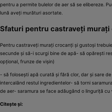
pentru a permite bulelor de aer să se elibereze. Pu
lună aveţi murături asortate.
Sfaturi pentru castraveți murați 
Pentru castraveți murați crocanți și gustoși trebuie
secunde și să-i scurgi bine de apă- să opărești rest
opțional, frunze de vișin)
- să folosești apă curată și fără clor, dar și sare de
intercalând restul ingredientelor- să torni saramu
de aer- saramura se face adăugând o linguriță cu vâ
Citește și: