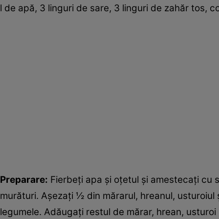
l de apă, 3 linguri de sare, 3 linguri de zahăr tos,
Preparare:
Fierbeţi apa şi oţetul şi amestecaţi cu 
murături. Aşezaţi ½ din mărarul, hreanul, usturoiul ş
legumele. Adăugaţi restul de mărar, hrean, usturoi ş