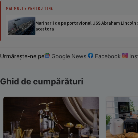
MAI MULTE PENTRU TINE
Marinarii de pe portavionul USS Abraham Lincoln su
acestora
Urmărește-ne pe
Google News
Facebook
In
Ghid de cumpărături