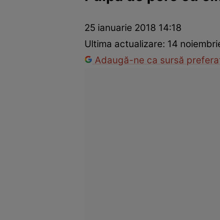
Trucuri de frumusețe
Dragoste și Sex
Evenimente
Horos
25 ianuarie 2018 14:18
Ultima actualizare:
14 noiembri
Adaugă-ne ca sursă preferat