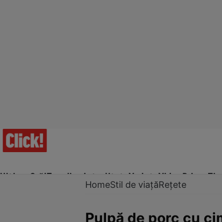
Ultima Oră!
Trending
Actualitate
Vedete
Video
Prime Ti
Home
Stil de viață
Rețete
Pulpă de porc cu ci