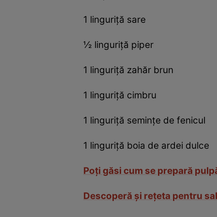
1 linguriță sare
½ linguriță piper
1 linguriță zahăr brun
1 linguriță cimbru
1 linguriță semințe de fenicul
1 linguriță boia de ardei dulce
Poți găsi cum se prepară pulpă
Descoperă și rețeta pentru sa