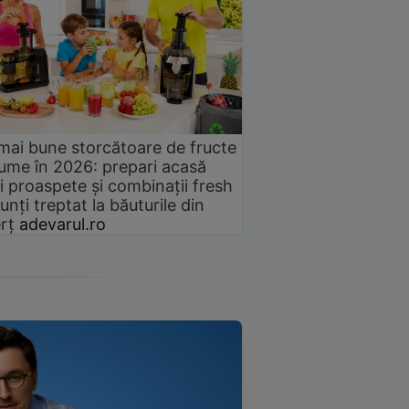
mai bune storcătoare de fructe
gume în 2026: prepari acasă
i proaspete și combinații fresh
unți treptat la băuturile din
rț
adevarul.ro