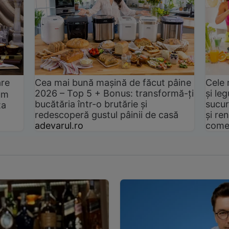
are
Cea mai bună mașină de făcut pâine
Cele 
2026 – Top 5 + Bonus: transformă-ți
și le
um
bucătăria într-o brutărie și
sucur
ta
redescoperă gustul pâinii de casă
și ren
adevarul.ro
come