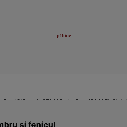
me
Sport
Stil de viață
Click! Pentru Femei
Click! Sănătate
mbru și fenicul