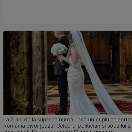
La 2 ani de la superba nuntă, încă un cuplu celebru 
România divorțează! Celebrul politician și soția lui ș
spus adio! „Da, este adevărat”
www.unica.ro