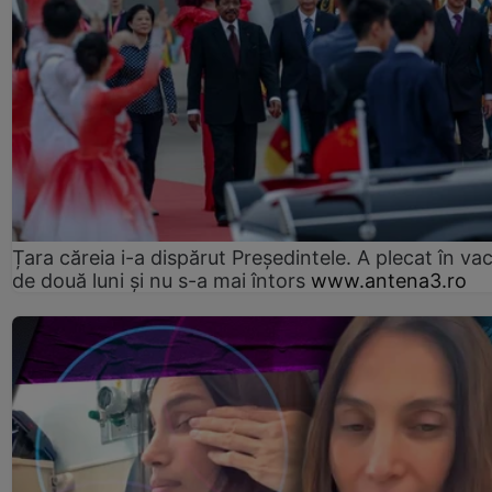
Țara căreia i-a dispărut Președintele. A plecat în va
de două luni și nu s-a mai întors
www.antena3.ro