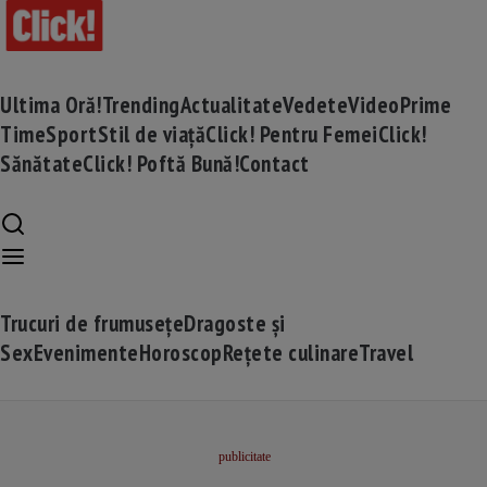
Ultima Oră!
Trending
Actualitate
Vedete
Video
Prime
Time
Sport
Stil de viață
Click! Pentru Femei
Click!
Sănătate
Click! Poftă Bună!
Contact
Trucuri de frumusețe
Dragoste și
Sex
Evenimente
Horoscop
Rețete culinare
Travel