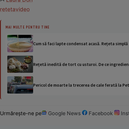
reteta
video
MAI MULTE PENTRU TINE
Cum să faci lapte condensat acasă. Rețeta simplă
Rețetă inedită de tort cu usturoi. De ce ingredien
Pericol de moarte la trecerea de cale ferată la Pet
Urmărește-ne pe
Google News
Facebook
In