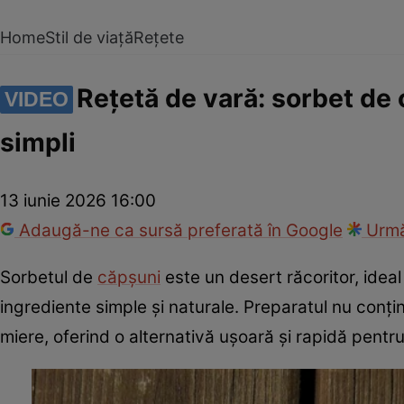
Home
Stil de viață
Rețete
Rețetă de vară: sorbet de 
VIDEO
simpli
13 iunie 2026 16:00
Adaugă-ne ca sursă preferată în Google
Urmă
Sorbetul de
căpșuni
este un desert răcoritor, ideal 
ingrediente simple și naturale. Preparatul nu conț
miere, oferind o alternativă ușoară și rapidă pentr