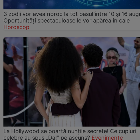
3 zodii vor avea noroc la tot pasul între 10 și 16 aug
Oportunități spectaculoase le vor apărea în cale
Horoscop
La Hollywood se poartă nunțile secrete! Ce cupluri
celebre au spus „Da!” pe ascuns?
Evenimente