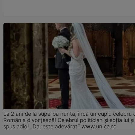
La 2 ani de la superba nuntă, încă un cuplu celebru 
România divorțează! Celebrul politician și soția lui ș
spus adio! „Da, este adevărat”
www.unica.ro