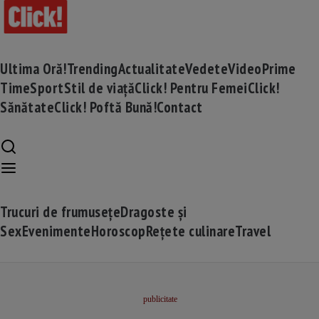
Ultima Oră!
Trending
Actualitate
Vedete
Video
Prime
Time
Sport
Stil de viață
Click! Pentru Femei
Click!
Sănătate
Click! Poftă Bună!
Contact
Trucuri de frumusețe
Dragoste și
Sex
Evenimente
Horoscop
Rețete culinare
Travel