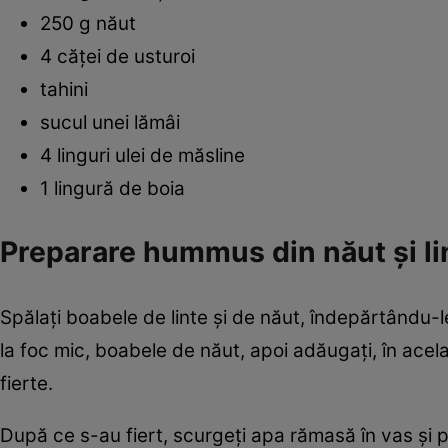
250 g năut
4 căţei de usturoi
tahini
sucul unei lămâi
4 linguri ulei de măsline
1 lingură de boia
Preparare hummus din năut și li
Spălaţi boabele de linte şi de năut, îndepărtându-le
la foc mic, boabele de năut, apoi adăugaţi, în acel
fierte.
După ce s-au fiert, scurgeţi apa rămasă în vas şi p