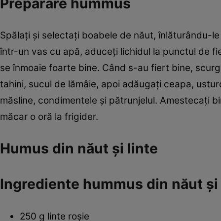
Preparare hummus
Spălaţi şi selectaţi boabele de năut, înlăturându-le
într-un vas cu apă, aduceţi lichidul la punctul de f
se înmoaie foarte bine. Când s-au fiert bine, scurge
tahini, sucul de lămâie, apoi adăugaţi ceapa, usturoi
măsline, condimentele și pătrunjelul. Amestecaţi b
măcar o oră la frigider.
Humus din năut şi linte
Ingrediente hummus din năut și 
250 g linte roşie