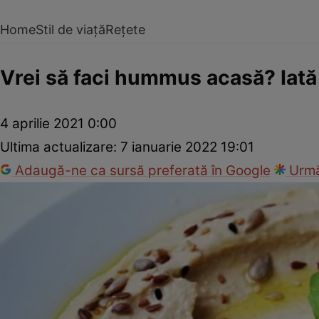
Home
Stil de viață
Rețete
Vrei să faci hummus acasă? Iată 
4 aprilie 2021 0:00
Ultima actualizare:
7 ianuarie 2022 19:01
Adaugă-ne ca sursă preferată în Google
Urmă