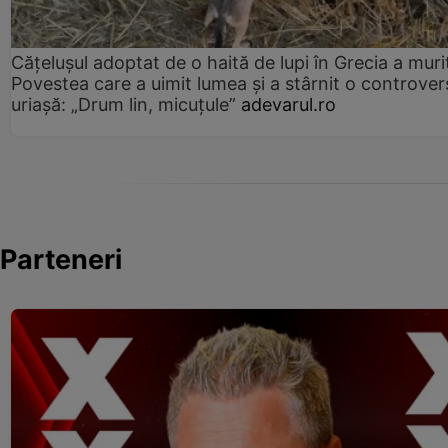
Cățelușul adoptat de o haită de lupi în Grecia a muri
Povestea care a uimit lumea și a stârnit o controver
uriașă: „Drum lin, micuțule”
adevarul.ro
Parteneri