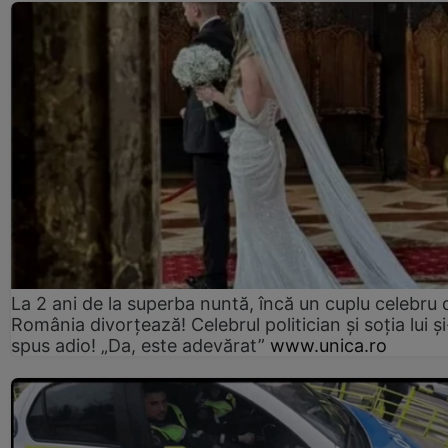
La 2 ani de la superba nuntă, încă un cuplu celebru 
România divorțează! Celebrul politician și soția lui ș
spus adio! „Da, este adevărat”
www.unica.ro