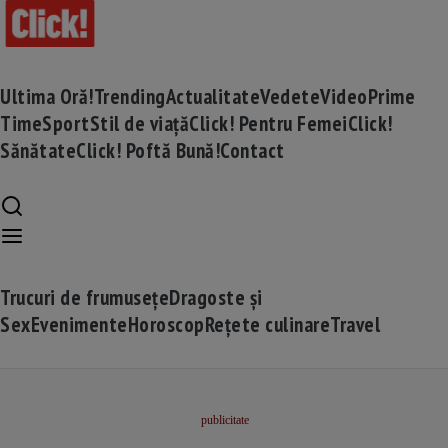
Ultima Oră!
Trending
Actualitate
Vedete
Video
Prime
Time
Sport
Stil de viață
Click! Pentru Femei
Click!
Sănătate
Click! Poftă Bună!
Contact
Trucuri de frumusețe
Dragoste și
Sex
Evenimente
Horoscop
Rețete culinare
Travel