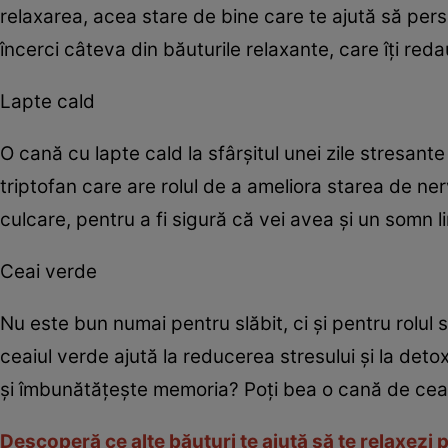
relaxarea, acea stare de bine care te ajută să pers
încerci câteva din băuturile relaxante, care îți reda
Lapte cald
O cană cu lapte cald la sfârşitul unei zile stresan
triptofan care are rolul de a ameliora starea de nerv
culcare, pentru a fi sigură că vei avea şi un somn lin
Ceai verde
Nu este bun numai pentru slăbit, ci şi pentru rolul 
ceaiul verde ajută la reducerea stresului şi la de
şi îmbunătăţeşte memoria? Poţi bea o cană de ceai 
Descoperă ce alte băuturi te ajută să te relaxezi