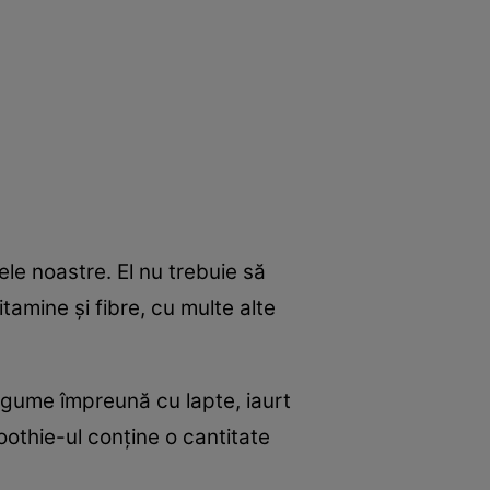
le noastre. El nu trebuie să
tamine și fibre, cu multe alte
egume împreună cu lapte, iaurt
oothie-ul conține o cantitate