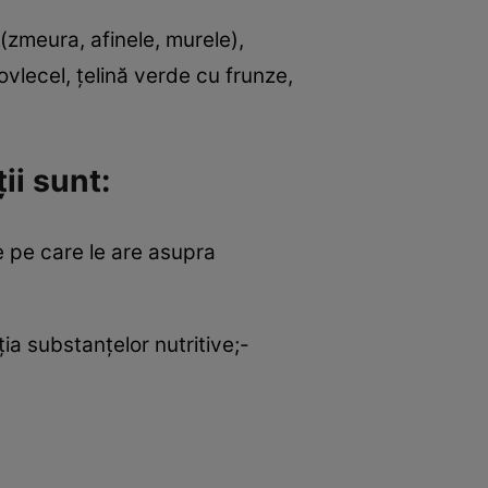
(zmeura, afinele, murele),
vlecel, țelină verde cu frunze,
ii sunt:
e pe care le are asupra
a substanțelor nutritive;-