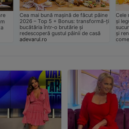
are
Cea mai bună mașină de făcut pâine
Cele 
2026 – Top 5 + Bonus: transformă-ți
și le
um
bucătăria într-o brutărie și
sucur
ta
redescoperă gustul pâinii de casă
și ren
adevarul.ro
come