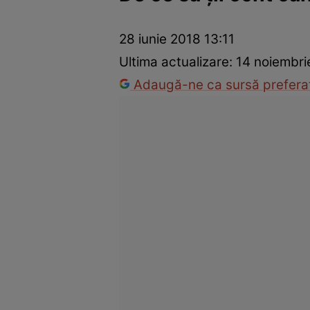
Trucuri de frumusețe
Dragoste și Sex
Evenimente
Horos
28 iunie 2018 13:11
Ultima actualizare:
14 noiembri
Adaugă-ne ca sursă preferat