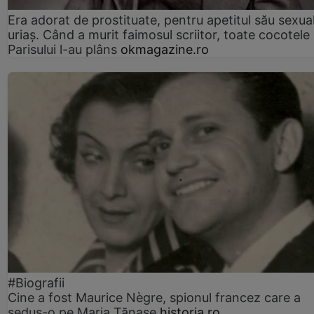
Era adorat de prostituate, pentru apetitul său sexua
uriaș. Când a murit faimosul scriitor, toate cocotele
Parisului l-au plâns
okmagazine.ro
#Biografii
Cine a fost Maurice Nègre, spionul francez care a
sedus-o pe Maria Tănase
historia.ro