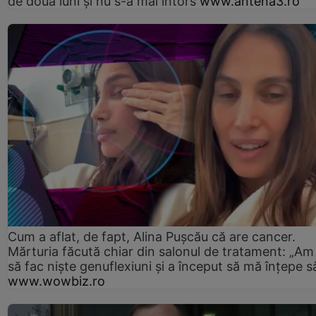
de două luni și nu s-a mai întors
www.antena3.ro
Cum a aflat, de fapt, Alina Pușcău că are cancer.
Mărturia făcută chiar din salonul de tratament: „Am
să fac niște genuflexiuni și a început să mă înțepe s
www.wowbiz.ro