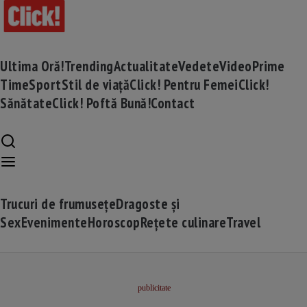
Ultima Oră!
Trending
Actualitate
Vedete
Video
Prime
Time
Sport
Stil de viață
Click! Pentru Femei
Click!
Sănătate
Click! Poftă Bună!
Contact
Trucuri de frumusețe
Dragoste și
Sex
Evenimente
Horoscop
Rețete culinare
Travel