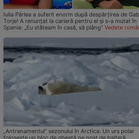
Iulia Pârlea a suferit enorm după despărțirea de Gab
Torje! A renunțat la carieră pentru el și s-a mutat în
Spania: „Eu stăteam în casă, să plâng”
Vedete româ
„Antrenamentul” sezonului în Arctica: Un urs polar
folosește un bloc de gheață pe post de halteră