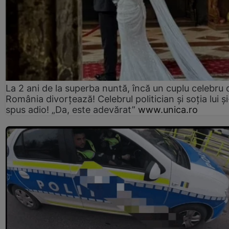
La 2 ani de la superba nuntă, încă un cuplu celebru 
România divorțează! Celebrul politician și soția lui ș
spus adio! „Da, este adevărat”
www.unica.ro