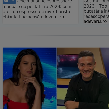
Cele mai bune espressoare
Cea mai bun
VIDEO
2026 – Top 
manuale cu portafiltru 2026: cum
bucătăria înt
obții un espresso de nivel barista
redescoperă 
chiar la tine acasă
adevarul.ro
adevarul.ro