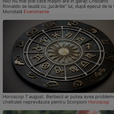
Nici nu mai știe câte mașini are în garaj! Cristiano
Ronaldo se laudă cu „jucăriile” lui, după eșecul de l
Mondială
Evenimente
Horoscop 7 august. Berbecii ar putea avea problem
cheltuieli neprevăzute pentru Scorpioni
Horoscop