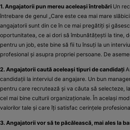
1. Angajatorii pun mereu aceleaşi întrebări
Un rec
întrebare de genul „Care este cea mai mare slăbiciu
angajatorii sunt din ce în ce mai pregătiţi şi găses
oportunitatea, ce ai dori să îmbunătăţeşti la tine, 
pentru un job, este bine să fii tu însuţi la un interv
profesional şi asupra propriei persoane. De asemene
2. Angajatorii caută aceleaşi tipuri de candidaţi
A
candidaţii la interviul de angajare. Un bun manage
pentru care recrutează şi va căuta să selecteze, la
cel mai bine culturii organizaţionale. În acelaşi mod
valorilor tale şi care îţi satisfac cerinţele profesiona
3. Angajatorii vor să te păcălească, mai ales la b