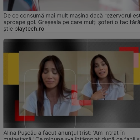
De ce consumă mai mult mașina dacă rezervorul es
aproape gol. Greșeala pe care mulți șoferi o fac făr
știe
playtech.ro
Alina Pușcău a făcut anunțul trist: 'Am intrat în
metastază.' Ce minune s-a întâmplat după ce fanii 