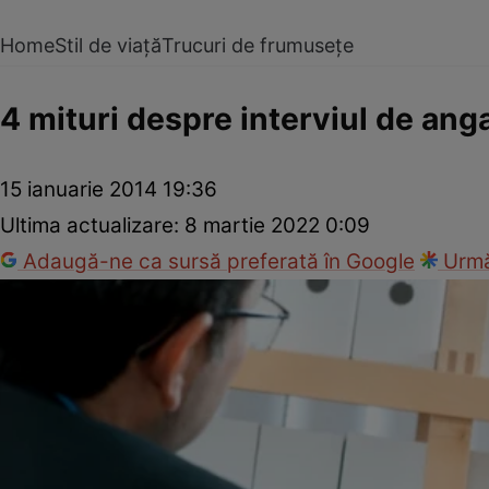
Home
Stil de viață
Trucuri de frumusețe
4 mituri despre interviul de ang
15 ianuarie 2014 19:36
Ultima actualizare:
8 martie 2022 0:09
Adaugă-ne ca sursă preferată în Google
Urmă