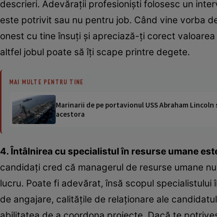
descrieri. Adevăraţii profesionişti folosesc un int
este potrivit sau nu pentru job. Când vine vorba des
onest cu tine însuţi şi apreciază-ţi corect valoarea
altfel jobul poate să îţi scape printre degete.
MAI MULTE PENTRU TINE
Marinarii de pe portavionul USS Abraham Lincoln su
acestora
4. Întâlnirea cu specialistul în resurse umane es
candidaţi cred că managerul de resurse umane nu ş
lucru. Poate fi adevărat, însă scopul specialistului
de angajare, calităţile de relaţionare ale candidat
abilitatea de a coordona proiecte. Dacă te potriveş