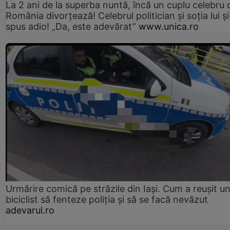
La 2 ani de la superba nuntă, încă un cuplu celebru 
România divorțează! Celebrul politician și soția lui ș
spus adio! „Da, este adevărat”
www.unica.ro
Urmărire comică pe străzile din Iași. Cum a reușit u
biciclist să fenteze poliția și să se facă nevăzut
adevarul.ro