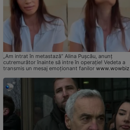
„Am intrat în metastază” Alina Pușcău, anunț
cutremurător înainte să intre în operație! Vedeta a
transmis un mesaj emoționant fanilor
www.wowbiz.