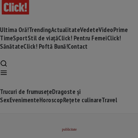
Ultima Oră!
Trending
Actualitate
Vedete
Video
Prime
Time
Sport
Stil de viață
Click! Pentru Femei
Click!
Sănătate
Click! Poftă Bună!
Contact
Trucuri de frumusețe
Dragoste și
Sex
Evenimente
Horoscop
Rețete culinare
Travel