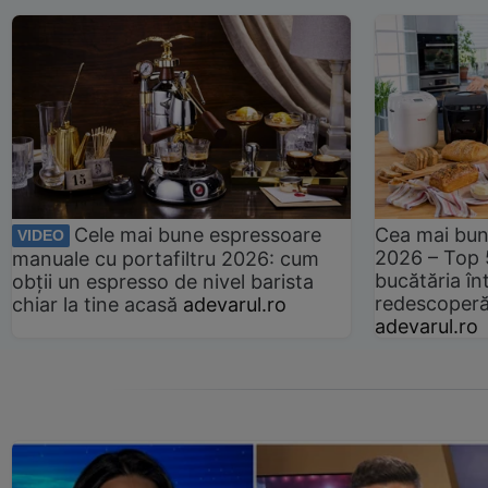
Cele mai bune espressoare
Cea mai bun
VIDEO
2026 – Top 
manuale cu portafiltru 2026: cum
bucătăria înt
obții un espresso de nivel barista
redescoperă 
chiar la tine acasă
adevarul.ro
adevarul.ro