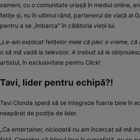
oameni, cu o comunitate uriașă în mediul online, ene
fetițe și, nu în ultimul rând, partenerul de viață al 
pentru a se „îmbarca" în călătoria vieții lui.
„Le-am explicat fetițelor mele că plec o vreme, c
o să mă vadă la televizor. A trebuit să le obișnuiesc
artistul, în exclusivitate pentru Click!
Tavi, lider pentru echipă?!
Tavi Clonda speră să se integreze foarte bine în e
neapărat de poziția de lider.
„Ca entertainer, niciodată nu am încercat să mă i
față. Consider că liderul iese la suprafață, nu se