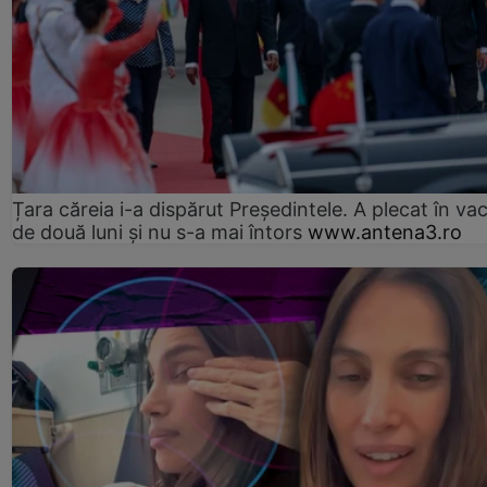
Țara căreia i-a dispărut Președintele. A plecat în va
de două luni și nu s-a mai întors
www.antena3.ro