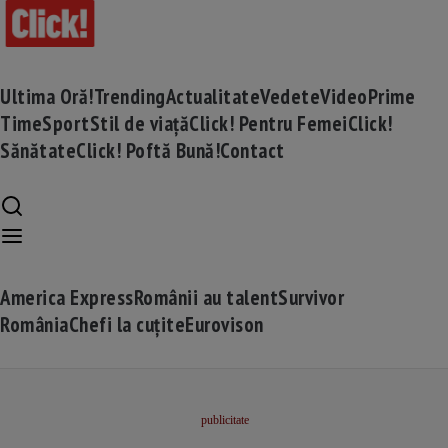
Ultima Oră!
Trending
Actualitate
Vedete
Video
Prime
Time
Sport
Stil de viață
Click! Pentru Femei
Click!
Sănătate
Click! Poftă Bună!
Contact
America Express
Românii au talent
Survivor
România
Chefi la cuțite
Eurovison