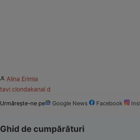
Alina Erimia
tavi clonda
kanal d
Urmărește-ne pe
Google News
Facebook
In
Ghid de cumpărături