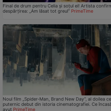
Final de drum pentru Celia și soțul ei! Artista confir
despărțirea: „Am lăsat tot greul”
PrimeTime
Noul film „Spider-Man, Brand New Day”, al doilea ce
puternic debut din istoria cinematografiei. Ce încasă
avut
PrimeTime