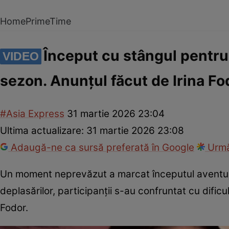
Home
PrimeTime
Început cu stângul pentru 
VIDEO
sezon. Anunțul făcut de Irina Fod
#Asia Express
31 martie 2026 23:04
Ultima actualizare:
31 martie 2026 23:08
Adaugă-ne ca sursă preferată în Google
Urmă
Un moment neprevăzut a marcat începutul aventurii
deplasărilor, participanții s-au confruntat cu dificul
Fodor.