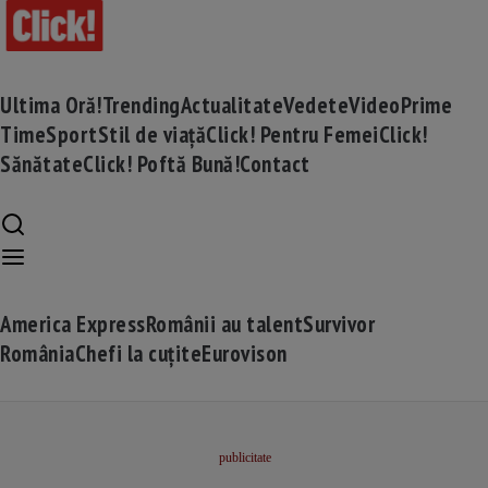
Ultima Oră!
Trending
Actualitate
Vedete
Video
Prime
Time
Sport
Stil de viață
Click! Pentru Femei
Click!
Sănătate
Click! Poftă Bună!
Contact
America Express
Românii au talent
Survivor
România
Chefi la cuțite
Eurovison