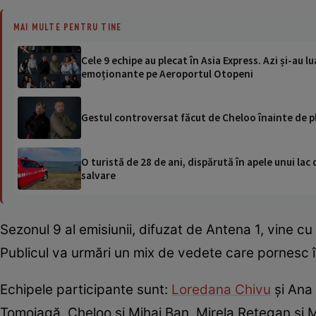
MAI MULTE PENTRU TINE
Cele 9 echipe au plecat în Asia Express. Azi și-au lu
emoționante pe Aeroportul Otopeni
Gestul controversat făcut de Cheloo înainte de pl
O turistă de 28 de ani, dispărută în apele unui lac 
salvare
Sezonul 9 al emisiunii, difuzat de Antena 1, vine c
Publicul va urmări un mix de vedete care pornesc în
Echipele participante sunt:
Loredana Chivu
și Ana 
Tomoiagă, Cheloo și Mihai Ban, Mirela Retegan și Ma