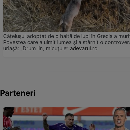
Cățelușul adoptat de o haită de lupi în Grecia a muri
Povestea care a uimit lumea și a stârnit o controver
uriașă: „Drum lin, micuțule”
adevarul.ro
Parteneri