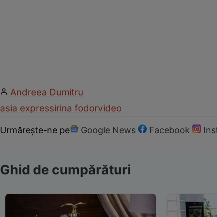
Andreea Dumitru
asia express
irina fodor
video
Urmărește-ne pe
Google News
Facebook
In
Ghid de cumpărături