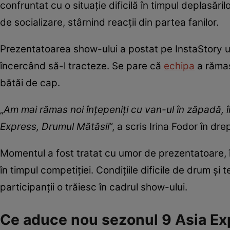
confruntat cu o situație dificilă în timpul deplasărilo
de socializare, stârnind reacții din partea fanilor.
Prezentatoarea show-ului a postat pe InstaStory un 
încercând să-l tracteze. Se pare că
echipa
a rămas 
bătăi de cap.
„
Am mai rămas noi înțepeniți cu van-ul în zăpadă, în 
Express, Drumul Mătăsii
”, a scris Irina Fodor în drep
Momentul a fost tratat cu umor de prezentatoare, î
în timpul competiției. Condițiile dificile de drum și
participanții o trăiesc în cadrul show-ului.
Ce aduce nou sezonul 9 Asia Ex