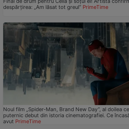
Final de drum pentru Celia și soțul ei! Artista confir
despărțirea: „Am lăsat tot greul”
PrimeTime
Noul film „Spider-Man, Brand New Day”, al doilea ce
puternic debut din istoria cinematografiei. Ce încasă
avut
PrimeTime