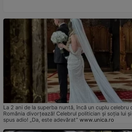
La 2 ani de la superba nuntă, încă un cuplu celebru 
România divorțează! Celebrul politician și soția lui ș
spus adio! „Da, este adevărat”
www.unica.ro