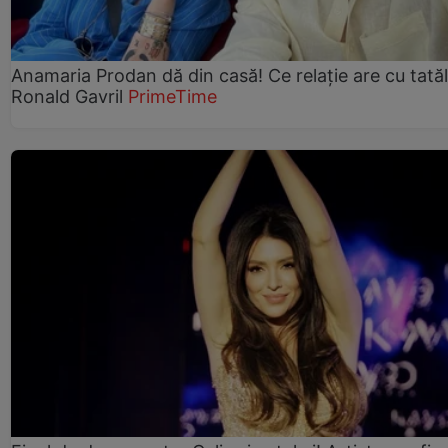
Anamaria Prodan dă din casă! Ce relație are cu tatăl 
Ronald Gavril
PrimeTime