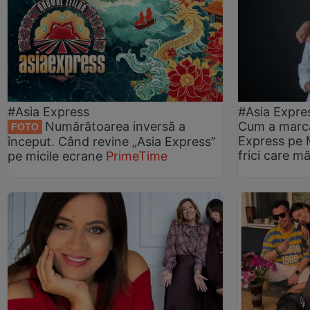
#Asia Express
#Asia Expre
Numărătoarea inversă a
Cum a marca
FOTO
Express pe 
început. Când revine „Asia Express”
frici care m
pe micile ecrane
PrimeTime