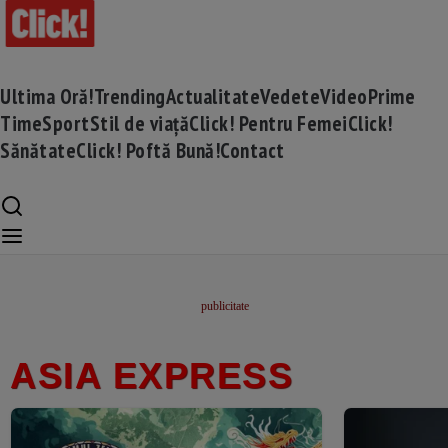
Ultima Oră!
Trending
Actualitate
Vedete
Video
Prime
Time
Sport
Stil de viață
Click! Pentru Femei
Click!
Sănătate
Click! Poftă Bună!
Contact
ASIA EXPRESS