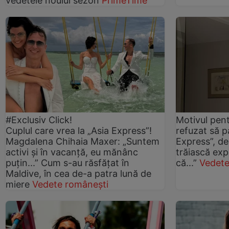
vedetele noului sezon
PrimeTime
#Exclusiv Click!
Motivul pent
Cuplul care vrea la „Asia Express”!
refuzat să pa
Magdalena Chihaia Maxer: „Suntem
Express”, deș
activi și în vacanță, eu mănânc
trăiască exp
puțin...” Cum s-au răsfățat în
că...”
Vedete
Maldive, în cea de-a patra lună de
miere
Vedete românești