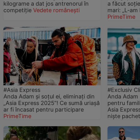
kilograme a dat jos antrenorul în
a făcut soție
competiție
Vedete românești
mari: „L-am 
PrimeTime
#Asia Express
#Exclusiv Cl
Anda Adam și soțul ei, eliminați din
Anda Adam ș
„Asia Express 2025”! Ce sumă uriașă
pentru famili
ar fi încasat pentru participare
Asia Express
PrimeTime
niște pache