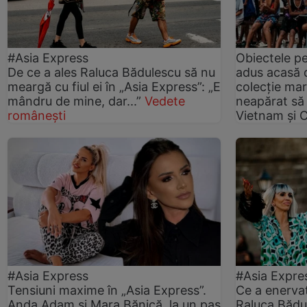
#Asia Express
Obiectele pe
De ce a ales Raluca Bădulescu să nu
adus acasă d
meargă cu fiul ei în „Asia Express”: „E
colecție mare
mândru de mine, dar...”
Vedete
neapărat să 
românești
Vietnam și 
#Asia Express
#Asia Expre
Tensiuni maxime în „Asia Express”.
Ce a enervat
Anda Adam și Mara Bănică, la un pas
Raluca Bădul