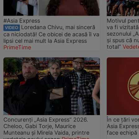
#Asia Express
Motivul pent
Loredana Chivu, mai sinceră
va fi vizitată
VIDEO
sezonului „A
ca niciodată! Ce obicei de acasă îi va
și spus că nu
lipsi cel mai mult la Asia Express
total”
Vedet
PrimeTime
Concurenți „Asia Express” 2026.
În ce țări vo
Cheloo, Gabi Torje, Maurice
Asia Express
Munteanu și Mirela Vaida, printre
face echipă 