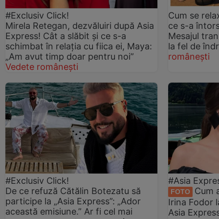
#Exclusiv Click!
Cum se rela
Mirela Retegan, dezvăluiri după Asia
ce s-a întor
Express! Cât a slăbit și ce s-a
Mesajul tran
schimbat în relația cu fiica ei, Maya:
la fel de înd
„Am avut timp doar pentru noi”
românești
Vedete românești
#Exclusiv Click!
#Asia Expre
De ce refuză Cătălin Botezatu să
Cum a
FOTO
participe la „Asia Express”: „Ador
Irina Fodor l
această emisiune.” Ar fi cel mai
Asia Express