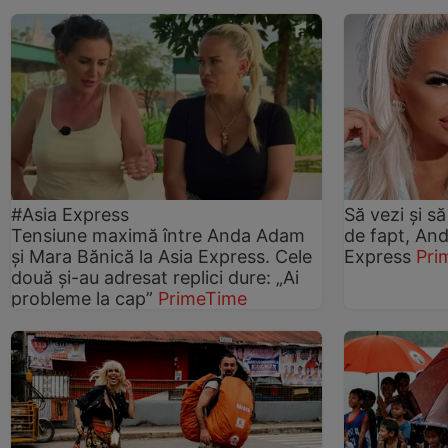
#Asia Express
Să vezi și să
Tensiune maximă între Anda Adam
de fapt, An
și Mara Bănică la Asia Express. Cele
Express
Pri
două și-au adresat replici dure: „Ai
probleme la cap”
PrimeTime