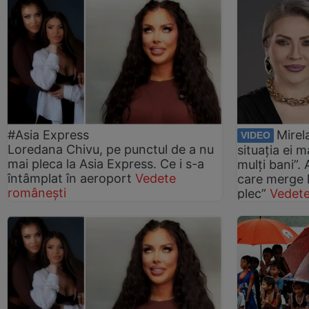
#Asia Express
Mirel
VIDEO
Loredana Chivu, pe punctul de a nu
situația ei m
mai pleca la Asia Express. Ce i s-a
mulți bani”.
întâmplat în aeroport
Vedete
care merge l
românești
plec”
Vedete