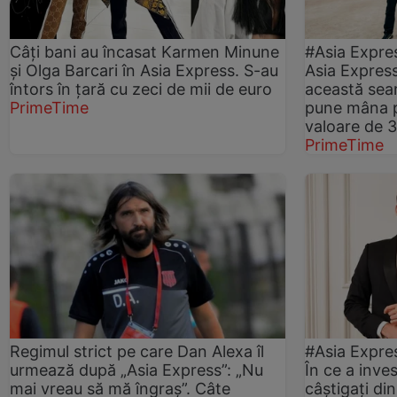
Câți bani au încasat Karmen Minune
#Asia Expre
și Olga Barcari în Asia Express. S-au
Asia Express
întors în țară cu zeci de mii de euro
această sear
PrimeTime
pune mâna p
valoare de 
PrimeTime
Regimul strict pe care Dan Alexa îl
#Asia Expre
urmează după „Asia Express”: „Nu
În ce a inve
mai vreau să mă îngraș”. Câte
câștigați din