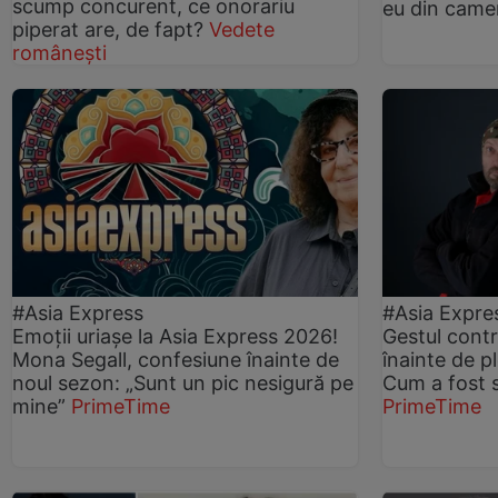
scump concurent, ce onorariu
eu din camer
piperat are, de fapt?
Vedete
românești
#Asia Express
#Asia Expre
Emoții uriașe la Asia Express 2026!
Gestul cont
Mona Segall, confesiune înainte de
înainte de p
noul sezon: „Sunt un pic nesigură pe
Cum a fost s
mine”
PrimeTime
PrimeTime