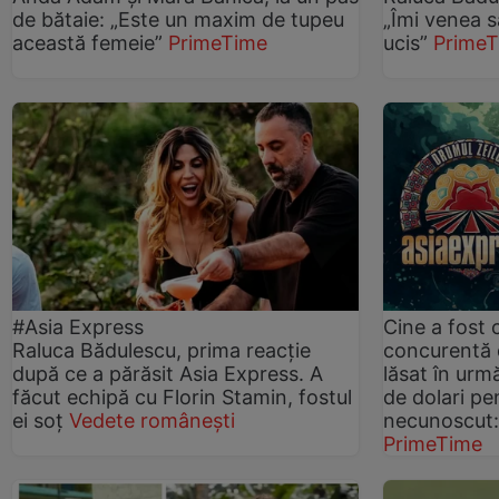
de bătaie: „Este un maxim de tupeu
„Îmi venea să
această femeie”
PrimeTime
ucis”
Prime
#Asia Express
Cine a fost
Raluca Bădulescu, prima reacție
concurentă d
după ce a părăsit Asia Express. A
lăsat în urm
făcut echipă cu Florin Stamin, fostul
de dolari pe
ei soț
Vedete românești
necunoscut:
PrimeTime