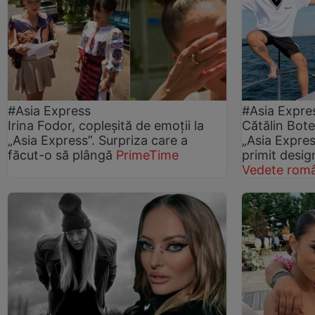
#Asia Express
#Asia Expre
Irina Fodor, copleșită de emoții la
Cătălin Botez
„Asia Express”. Surpriza care a
„Asia Expre
făcut-o să plângă
PrimeTime
primit desig
Vedete româ