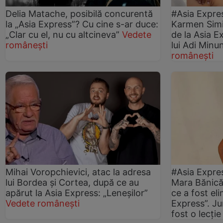
Delia Matache, posibilă concurentă
#Asia Expre
la „Asia Express”? Cu cine s-ar duce:
Karmen Simi
„Clar cu el, nu cu altcineva”
Vedete
de la Asia E
românești
lui Adi Minun
românești
Mihai Voropchievici, atac la adresa
#Asia Expre
lui Bordea și Cortea, după ce au
Mara Bănică,
apărut la Asia Express: „Leneșilor”
ce a fost eli
Vedete românești
Express”. Ju
fost o lecție