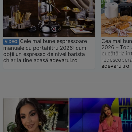
Cele mai bune espressoare
Cea mai bun
VIDEO
2026 – Top 
manuale cu portafiltru 2026: cum
bucătăria înt
obții un espresso de nivel barista
redescoperă 
chiar la tine acasă
adevarul.ro
adevarul.ro