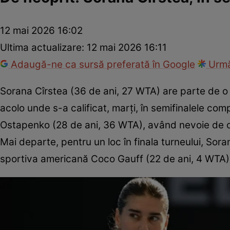
12 mai 2026 16:02
Ultima actualizare:
12 mai 2026 16:11
Adaugă-ne ca sursă preferată în Google
Urmă
Sorana Cîrstea (36 de ani, 27 WTA) are parte de o 
acolo unde s-a calificat, marți, în semifinalele com
Ostapenko (28 de ani, 36 WTA), având nevoie de o 
Mai departe, pentru un loc în finala turneului, Sora
sportiva americană Coco Gauff (22 de ani, 4 WTA) 