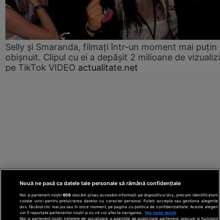
Selly și Smaranda, filmați într-un moment mai puțin
obișnuit. Clipul cu ei a depășit 2 milioane de vizualiz
pe TikTok VIDEO
actualitate.net
Nouă ne pasă ca datele tale personale să rămână confidențiale
Noi și partenerii noștri
606
stocăm și/sau accesăm informații pe dispozitivul dvs., precum identificatorii
cookie unici pentru prelucrarea datelor cu caracter personal. Puteți accepta sau gestiona alegerile
dvs. făcând clic mai jos sau în orice moment, pe pagina cu politica de confidențialitate. Aceste alegeri
vor fi raportate partenerilor noștri și nu vă vor afecta navigarea.
Mai multe detalii
Noi si partenerii nostri (retelele de socializare si agentiile de publicitate partenere, precum si furnizorii