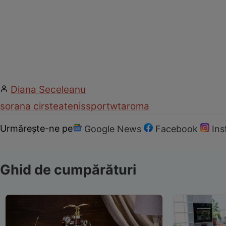
Diana Seceleanu
sorana cirstea
tenis
sport
wta
roma
Urmărește-ne pe
Google News
Facebook
In
Ghid de cumpărături