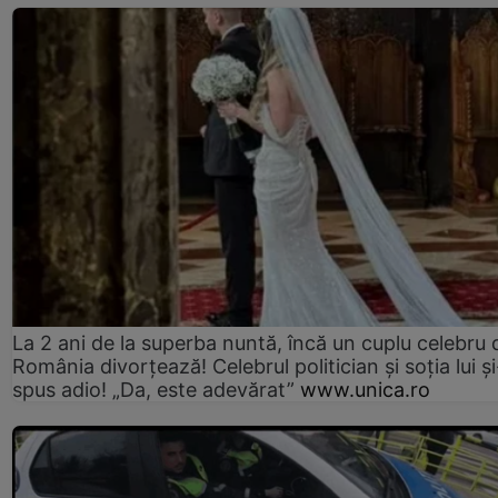
La 2 ani de la superba nuntă, încă un cuplu celebru 
România divorțează! Celebrul politician și soția lui ș
spus adio! „Da, este adevărat”
www.unica.ro