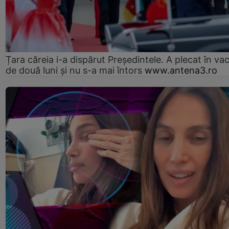
Țara căreia i-a dispărut Președintele. A plecat în va
de două luni și nu s-a mai întors
www.antena3.ro