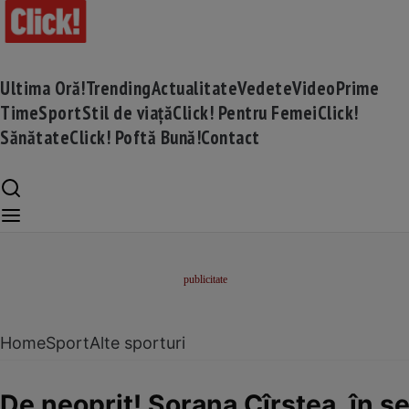
Ultima Oră!
Trending
Actualitate
Vedete
Video
Prime
Time
Sport
Stil de viață
Click! Pentru Femei
Click!
Sănătate
Click! Poftă Bună!
Contact
Home
Sport
Alte sporturi
De neoprit! Sorana Cîrstea, în 