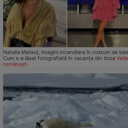
Natalia Mateuț, imagini incendiare în costum de bai
Cum s-a lăsat fotografiată în vacanța din Ibiza
Vede
românești