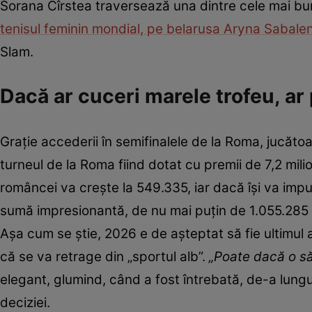
Sorana Cîrstea traversează una dintre cele mai bun
tenisul feminin mondial, pe belarusa Aryna Sabale
Slam.
Dacă ar cuceri marele trofeu, ar
Grație accederii în semifinalele de la Roma, jucăto
turneul de la Roma fiind dotat cu premii de 7,2 milio
româncei va crește la 549.335, iar dacă își va impu
sumă impresionantă, de nu mai puțin de 1.055.285 
Așa cum se știe, 2026 e de așteptat să fie ultimul a
că se va retrage din „sportul alb”.
„Poate dacă o s
elegant, glumind, când a fost întrebată, de-a lungul
deciziei.