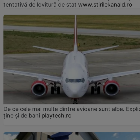
tentativă de lovitură de stat
www.stirilekanald.ro
De ce cele mai multe dintre avioane sunt albe. Expli
ține și de bani
playtech.ro