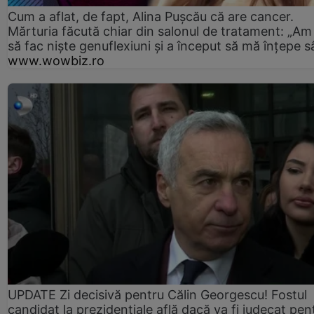
Cum a aflat, de fapt, Alina Pușcău că are cancer.
Mărturia făcută chiar din salonul de tratament: „Am
să fac niște genuflexiuni și a început să mă înțepe s
www.wowbiz.ro
UPDATE Zi decisivă pentru Călin Georgescu! Fostul
candidat la prezidențiale află dacă va fi judecat pen