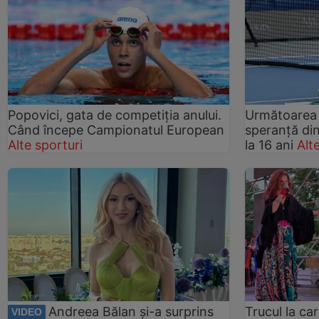
Popovici, gata de competiția anului.
Următoarea
Când începe Campionatul European
speranță di
Alte sporturi
la 16 ani
Alt
Andreea Bălan și-a surprins
Trucul la ca
VIDEO