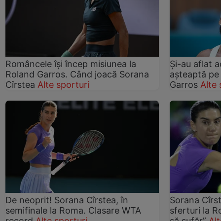
Româncele își încep misiunea la
Și-au aflat a
Roland Garros. Când joacă Sorana
așteaptă pe
Cîrstea
Alte sporturi
Garros
Alte 
De neoprit! Sorana Cîrstea, în
Sorana Cîrst
semifinale la Roma. Clasare WTA
sferturi la 
record
Alte sporturi
să sufăr”
Alt