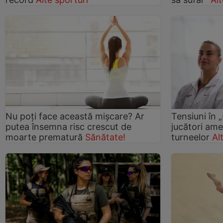
Nu poți face această mişcare? Ar
Tensiuni în „
putea însemna risc crescut de
jucători am
moarte prematură
Sănătate!
turneelor
Al