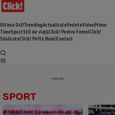
Ultima Oră!
Trending
Actualitate
Vedete
Video
Prime
Time
Sport
Stil de viață
Click! Pentru Femei
Click!
Sănătate
Click! Poftă Bună!
Contact
SPORT