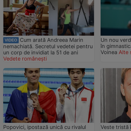
Cum arată Andreea Marin
Un nou verdi
VIDEO
în gimnastic
nemachiată. Secretul vedetei pentru
Voinea
Alte 
un corp de invidiat la 51 de ani
Vedete românești
Popovici, ipostază unică cu rivalul
Veste tristă