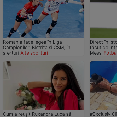
România face legea în Liga
Direct în ist
Campionilor. Bistrița și CSM, în
făcut de Int
sferturi
Alte sporturi
Messi
Fotbal
Cum a reușit Ruxandra Luca să
#Exclusiv Cl