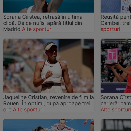
Sorana Cîrstea, retrasă în ultima
Reușită pen
clipă. De ce nu își apără titlul din
Cambei, trei
Madrid
Alte sporturi
sporturi
Jaqueline Cristian, revenire de film la
Sorana Cîrste
Rouen. În optimi, după aproape trei
carieră: cam
ore
Alte sporturi
Alte sportur