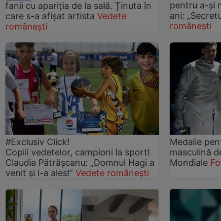
pentru a-și 
fanii cu apariția de la sală. Ținuta în
ani: „Secret
care s-a afișat artista
Vedete
românești
românești
#Exclusiv Click!
Medalie pen
Copiii vedetelor, campioni la sport!
masculină de
Claudia Pătrășcanu: „Domnul Hagi a
Mondiale
Fo
venit și l-a ales!”
Vedete românești