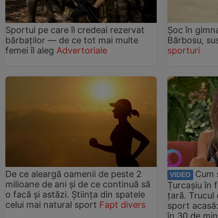
Sportul pe care îl credeai rezervat
Șoc în gimn
bărbaților — de ce tot mai multe
Bărbosu, su
femei îl aleg
Advertoriale
sporturi
De ce aleargă oamenii de peste 2
Cum 
VIDEO
milioane de ani și de ce continuă să
Țurcașiu în 
o facă și astăzi. Știința din spatele
țară. Trucul
celui mai natural sport
Fapt divers
sport acasă
în 30 de min