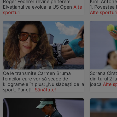
Roger Federer revine pe teren!
Kimi Antonel
Elvețianul va evolua la US Open
Alte
1. Povestea 
sporturi
Alte sportur
Ce le transmite Carmen Brumă
Sorana Cîrst
femeilor care vor să scape de
din turul 2 
kilogramele în plus: „Nu slăbești de la
joacă
Alte s
sport. Punct!”
Sănătate!