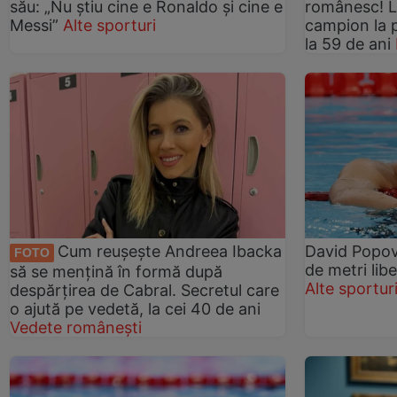
său: „Nu știu cine e Ronaldo și cine e
românesc! L
Messi”
Alte sporturi
campion la p
la 59 de ani
Cum reușește Andreea Ibacka
David Popovi
FOTO
de metri lib
să se mențină în formă după
Alte sportur
despărțirea de Cabral. Secretul care
o ajută pe vedetă, la cei 40 de ani
Vedete românești