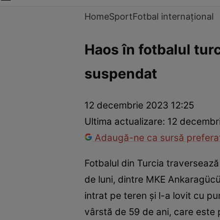
Home
Sport
Fotbal internațional
Haos în fotbalul tur
suspendat
12 decembrie 2023 12:25
Ultima actualizare:
12 decembr
Adaugă-ne ca sursă preferat
Fotbalul din Turcia traversează 
de luni, dintre MKE Ankaragücü 
intrat pe teren și l-a lovit cu p
vârstă de 59 de ani, care este 