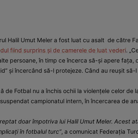
trul Halil Umut Meler a fost luat cu asalt de către Fa
dul fiind surprins și de camerele de luat vederi
. „C
e alte persoane, în timp ce încerca să-şi apere faţa
zid” și încercând să-l protejeze. Când au reușit să-
ă de Fotbal nu a închis ochii la violențele celor de
 suspendat campionatul intern, în încercarea de ana
reptat doar împotriva lui Halil Umut Meler. Acest at
plicaţi în fotbalul turc”
, a comunicat Federaţia Tu