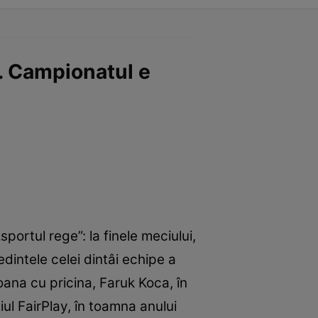
n. Campionatul e
portul rege”: la finele meciului,
dintele celei dintâi echipe a
soana cu pricina, Faruk Koca, în
ul FairPlay, în toamna anului