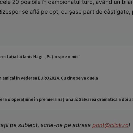
ele 20 posibile în campionatul turc, având un bilan
 Rizespor se află pe opt, cu șase partide câștigate, p
restația lui Ianis Hagi: „Puțin spre nimic”
un amical în vederea EURO2024. Cu cine se va duela
 la o operațiune în premieră națională: Salvarea dramatică a doi alp
ații pe subiect, scrie-ne pe adresa
pont@click.ro
!