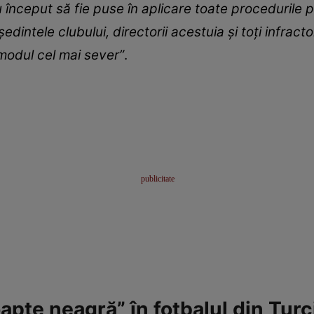
 început să fie puse în aplicare toate procedurile 
edintele clubului, directorii acestuia şi toţi infracto
 modul cel mai sever”
.
apte neagră” în fotbalul din Turc