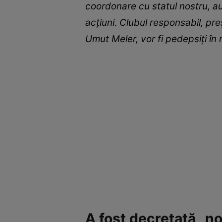
coordonare cu statul nostru, au
acţiuni. Clubul responsabil, preş
Umut Meler, vor fi pedepsiţi în
A fost decretată „no