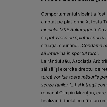
Comportamentul vioelnt a fost a
a notat pe platforma X, fosta T
meciului MKE Ankaragücü-Cayku
se potrivesc cu spiritul sportului
situația, spunând:
„Condamn atac
să intervină în sportul turc”
.
La rândul său, Asociația Arbitr
săi să îşi exercite dreptul de r
turcă vor lua toate măsurile p
scuze fanilor (...) şi întregii c
românul Olimpiu Moruţan, care a
finalizând duelul cu câte un om