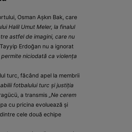
portului, Osman Aşkın Bak, care
i Halil Umut Meler, la finalul
e astfel de imagini, care nu
 Tayyip Erdoğan nu a ignorat
 permite niciodată ca violenţa
lul turc, făcând apel la membrii
ii fotbalului turc şi justiţia
aragücü, a transmis
„Ne cerem
ipa cu pricina evoluează și
e dintre cele două echipe