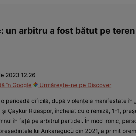
c: un arbitru a fost bătut pe tere
ie 2023 12:26
ă în Google
Urmărește-ne pe Discover
o perioadă dificilă, după violențele manifestate în „s
și Çaykur Rizespor, încheiat cu o remiză, 1-1, preșe
umnul în faţă pe arbitrul partidei. În mod ironic, per
preşedintele lui Ankaragücü din 2021, a primit premi