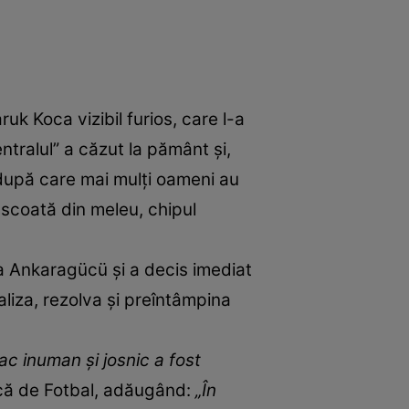
ruk Koca vizibil furios, care l-a
entralul” a căzut la pământ şi,
, după care mai mulți oameni au
l scoată din meleu, chipul
 la Ankaragücü și a decis imediat
liza, rezolva și preîntâmpina
ac inuman şi josnic a fost
rcă de Fotbal, adăugând:
„În