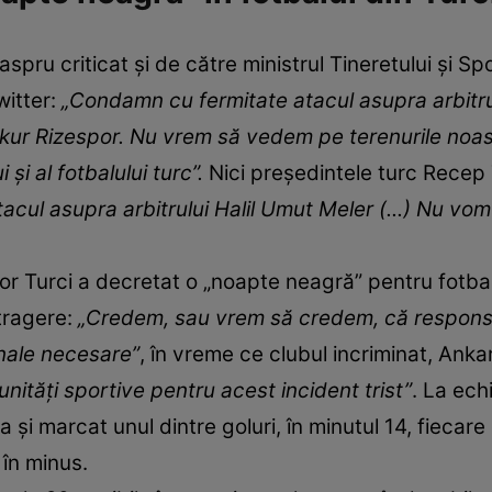
spru criticat și de către ministrul Tineretului şi S
witter:
„Condamn cu fermitate atacul asupra arbitrulu
r Rizespor. Nu vrem să vedem pe terenurile noastr
 şi al fotbalului turc”.
Nici președintele turc Recep
ul asupra arbitrului Halil Umut Meler (...) Nu vom
ilor Turci a decretat o „noapte neagră” pentru fotba
etragere:
„Credem, sau vrem să credem, că responsabil
enale necesare”
, în vreme ce clubul incriminat, Ank
omunităţi sportive pentru acest incident trist”
. La ech
 și marcat unul dintre goluri, în minutul 14, fiecar
 în minus.