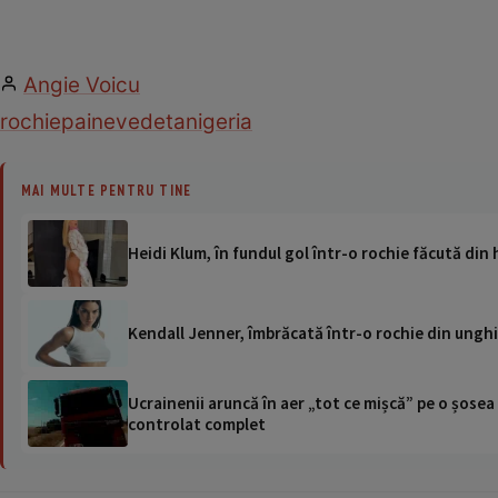
Angie Voicu
rochie
paine
vedeta
nigeria
MAI MULTE PENTRU TINE
Heidi Klum, în fundul gol într-o rochie făcută din 
Kendall Jenner, îmbrăcată într-o rochie din unghii
Ucrainenii aruncă în aer „tot ce mișcă” pe o șose
controlat complet