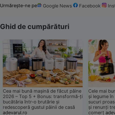
Urmărește-ne pe
Google News
Facebook
In
Ghid de cumpărături
Cea mai bună mașină de făcut pâine
Cele mai bu
2026 – Top 5 + Bonus: transformă-ți
și legume în
bucătăria într-o brutărie și
sucuri proas
redescoperă gustul pâinii de casă
și renunți tr
adevarul.ro
comerț
adev