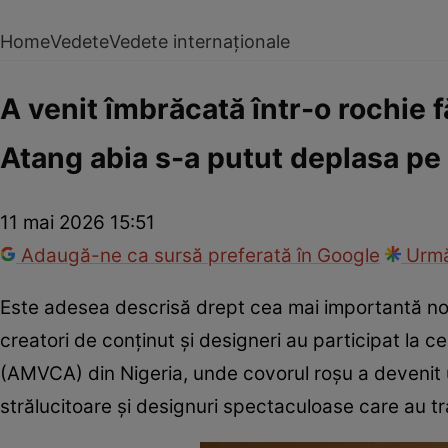
Home
Vedete
Vedete internaționale
A venit îmbrăcată într-o rochie
Atang abia s-a putut deplasa pe
11 mai 2026 15:51
Adaugă-ne ca sursă preferată în Google
Urmă
Este adesea descrisă drept cea mai importantă noap
creatori de conținut și designeri au participat la
(AMVCA) din Nigeria, unde covorul roșu a devenit u
strălucitoare și designuri spectaculoase care au 