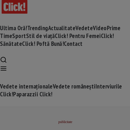
Ultima Oră!
Trending
Actualitate
Vedete
Video
Prime
Time
Sport
Stil de viață
Click! Pentru Femei
Click!
Sănătate
Click! Poftă Bună!
Contact
Vedete internaționale
Vedete românești
Interviurile
Click!
Paparazzii Click!