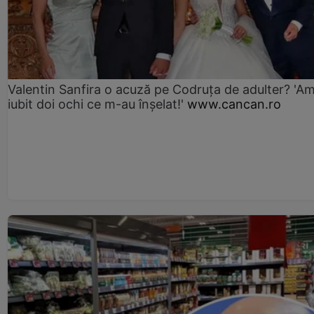
Valentin Sanfira o acuză pe Codruța de adulter? 'A
iubit doi ochi ce m-au înșelat!'
www.cancan.ro