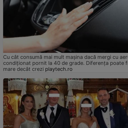
Cu cât consumă mai mult mașina dacă mergi cu aer
condiționat pornit la 40 de grade. Diferența poate f
mare decât crezi
playtech.ro