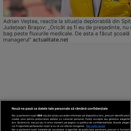
Adrian Veștea, reacție la situația deplorabilă din Spit
Județean Brașov: „Oricât aș fi eu de președinte, nu
bag peste fluxurile medicale. De asta a făcut școală
managerul”
actualitate.net
Nouă ne pasă ca datele tale personale să rămână confidențiale
Noi și partenerii noștri
606
stocăm și/sau accesăm informații pe dispozitivul dvs., precum identificatorii
cookie unici pentru prelucrarea datelor cu caracter personal. Puteți accepta sau gestiona alegerile
dvs. făcând clic mai jos sau în orice moment, pe pagina cu politica de confidențialitate. Aceste alegeri
vor fi raportate partenerilor noștri și nu vă vor afecta navigarea.
Mai multe detalii
Noi si partenerii nostri (retelele de socializare si agentiile de publicitate partenere, precum si furnizorii