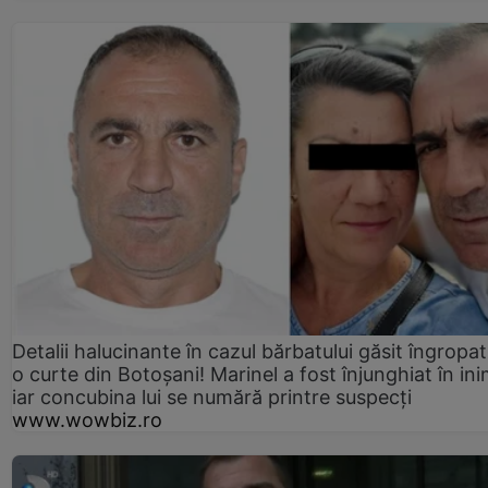
Detalii halucinante în cazul bărbatului găsit îngropat
o curte din Botoșani! Marinel a fost înjunghiat în ini
iar concubina lui se numără printre suspecți
www.wowbiz.ro