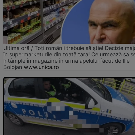
Ultima oră / Toți românii trebuie să știe! Decizie maj
în supermarketurile din toată țara! Ce urmează să s
întâmple în magazine în urma apelului făcut de Ilie
Bolojan
www.unica.ro