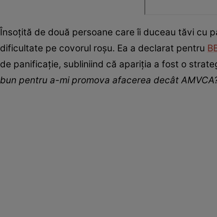
Însoțită de două persoane care îi duceau tăvi cu pâ
dificultate pe covorul roșu. Ea a declarat pentru
B
de panificație, subliniind că apariția a fost o stra
bun pentru a-mi promova afacerea decât AMVCA