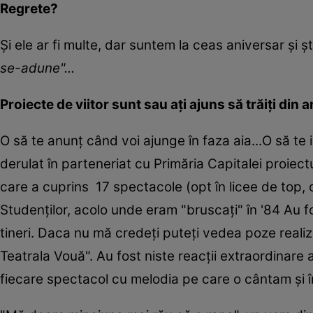
Regrete?
Și ele ar fi multe, dar suntem la ceas aniversar și 
se-adune"...
Proiecte de viitor sunt sau ați ajuns să trăiți din a
O să te anunț când voi ajunge în faza aia...O să te 
derulat în parteneriat cu Primăria Capitalei proiect
care a cuprins 17 spectacole (opt în licee de top, op
Studenților, acolo unde eram "bruscați" în '84 Au f
tineri. Daca nu mă credeți puteți vedea poze real
Teatrala Vouă". Au fost niste reacții extraordinare a
fiecare spectacol cu melodia pe care o cântam și în a