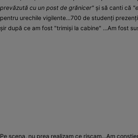
prevăzută cu un post de grănicer"
și să canti că
"
pentru urechile vigilente...700 de studenți prezen
şir după ce am fost "trimiși la cabine" ...Am fost s
Pe scena, nu prea realizam ce riscam...Am conştie