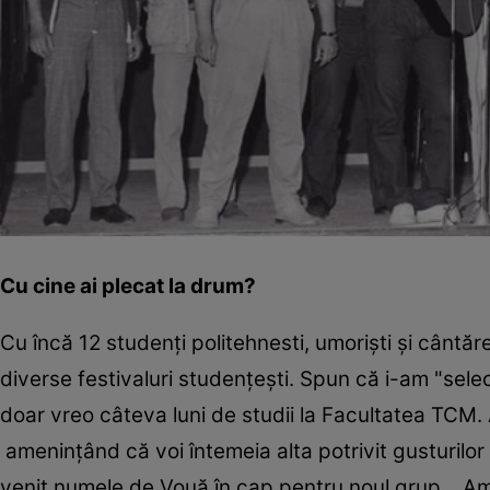
Cu cine ai plecat la drum?
Cu încă 12 studenți politehnesti, umoriști și cântăr
diverse festivaluri studențești. Spun că i-am "sel
doar vreo câteva luni de studii la Facultatea TCM. 
amenințând că voi întemeia alta potrivit gusturilor 
venit numele de Vouă în cap pentru noul grup... A