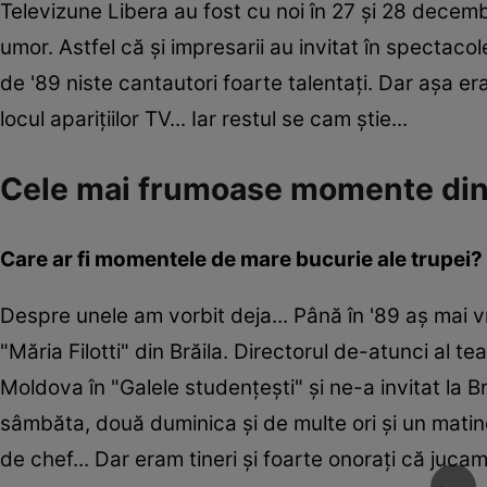
Televizune Libera au fost cu noi în 27 și 28 dece
umor. Astfel că și impresarii au invitat în spectac
de '89 niste cantautori foarte talentați. Dar așa er
locul aparițiilor TV... Iar restul se cam știe...
Cele mai frumoase momente din 
Care ar fi momentele de mare bucurie ale trupei?
Despre unele am vorbit deja... Până în '89 aș mai v
"Măria Filotti" din Brăila. Directorul de-atunci al 
Moldova în "Galele studențești" și ne-a invitat la
sâmbăta, două duminica și de multe ori și un matin
de chef... Dar eram tineri și foarte onorați că juca