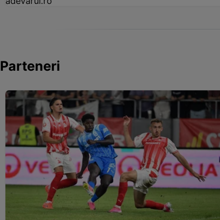
adevarul.ro
Parteneri