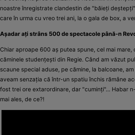
noastre înregistrate clandestin de "băieți deștepț
care în urma cu vreo trei ani, la o gala de box, a ven
Așadar ați strâns 500 de spectacole până-n Revo
Chiar aproape 600 aș putea spune, cel mai mare, că n
căminele studențești din Regie. Când am văzut puho
scaune special aduse, pe cămine, la balcoane, am 
aveam senzația că într-un spatiu închis rămâne acol
fost trei ore extarordinare, dar "cuminți"... Habar 
mai ales, de ce?!