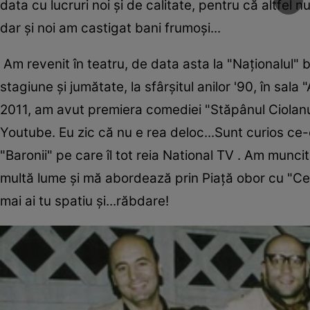
data cu lucruri noi și de calitate, pentru că altfel 
dar și noi am castigat bani frumoși...
Am revenit în teatru, de data asta la "Naționalul"
stagiune și jumătate, la sfârșitul anilor '90, în sala
2011, am avut premiera comediei "Stăpânul Ciolanu
Youtube. Eu zic că nu e rea deloc...Sunt curios ce
"Baronii" pe care îl tot reia National TV . Am munci
multă lume și mă abordează prin Piață obor cu "Ce m
mai ai tu spatiu și...răbdare!