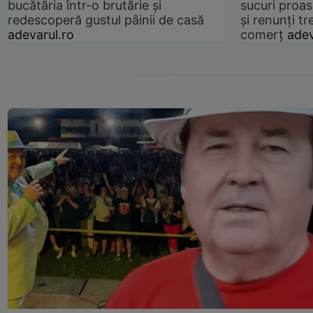
bucătăria într-o brutărie și
sucuri proas
redescoperă gustul pâinii de casă
și renunți tr
adevarul.ro
comerț
adev