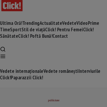
Ultima Oră!
Trending
Actualitate
Vedete
Video
Prime
Time
Sport
Stil de viață
Click! Pentru Femei
Click!
Sănătate
Click! Poftă Bună!
Contact
Vedete internaționale
Vedete românești
Interviurile
Click!
Paparazzii Click!