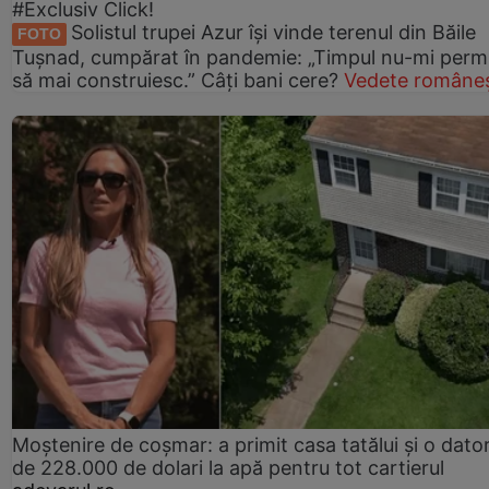
#Exclusiv Click!
Solistul trupei Azur își vinde terenul din Băile
FOTO
Tușnad, cumpărat în pandemie: „Timpul nu-mi perm
să mai construiesc.” Câți bani cere?
Vedete româneș
Moștenire de coșmar: a primit casa tatălui și o dator
de 228.000 de dolari la apă pentru tot cartierul