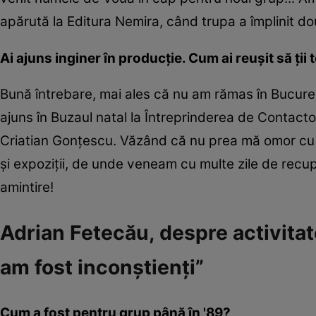
apărută la Editura Nemira, când trupa a împlinit do
Ai ajuns inginer în producție. Cum ai reușit să ții 
Bună întrebare, mai ales că nu am rămas în Bucureșt
ajuns în Buzaul natal la Întreprinderea de Contact
Criatian Gonțescu. Văzând că nu prea mă omor cu in
și expoziții, de unde veneam cu multe zile de rec
amintire!
Adrian Fetecău, despre activita
am fost inconştienţi”
Cum a fost pentru grup până în '89?