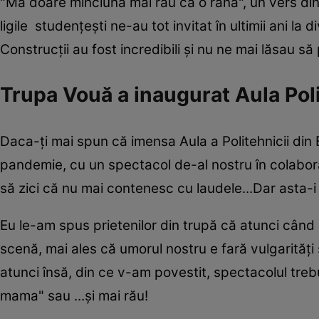
"Mă doare minciuna mai rău că o rana", un vers din 
ligile studențești ne-au tot invitat în ultimii ani la 
Construcții au fost incredibili și nu ne mai lăsau să
Trupa Vouă a inaugurat Aula Poli
Daca-ți mai spun că imensa Aula a Politehnicii din B
pandemie, cu un spectacol de-al nostru în colabora
să zici că nu mai contenesc cu laudele...Dar asta-i re
Eu le-am spus prietenilor din trupă că atunci cân
scenă, mai ales că umorul nostru e fară vulgarități ș
atunci însă, din ce v-am povestit, spectacolul treb
mama" sau ...și mai rău!