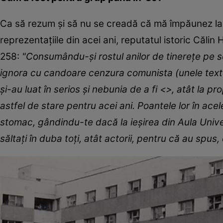
Ca să rezum și să nu se creadă că mă împăunez la 
reprezentațiile din acei ani, reputatul istoric Călin
258:
"Consumându-și rostul anilor de tinerețe pe sce
ignora cu candoare cenzura comunista (unele texte f
și-au luat în serios și nebunia de a fi <>, atât la pro
astfel de stare pentru acei ani. Poantele lor în acel
stomac, gândindu-te dacă la ieșirea din Aula Unive
săltați în duba toți, atât actorii, pentru că au spus