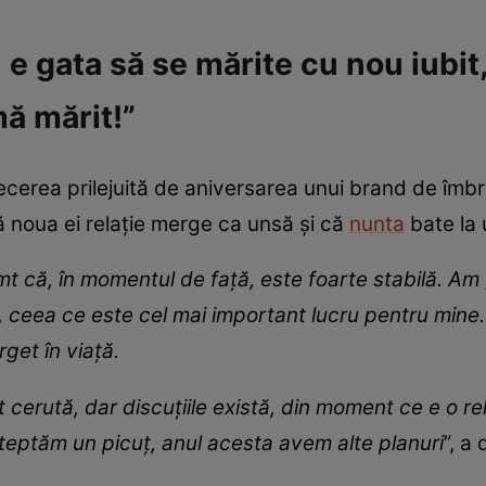
 gata să se mărite cu nou iubit,
mă mărit!”
trecerea prilejuită de aniversarea unui brand de îmb
că noua ei relație merge ca unsă și că
nunta
bate la
imt că, în momentul de față, este foarte stabilă. A
, ceea ce este cel mai important lucru pentru mine.
arget în viață.
cerută, dar discuțiile există, din moment ce e o rel
teptăm un picuț, anul acesta avem alte planuri
”, a