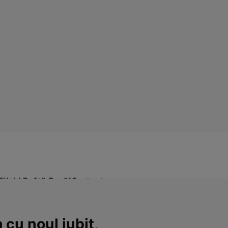
Click! Poftă Bună!
Contact
cu noul iubit,