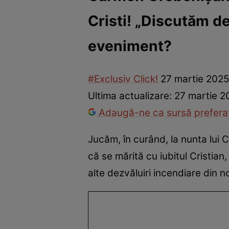
Cristi! „Discutăm d
Vedete internaționale
Vedete românești
Interviurile Cli
eveniment?
#Exclusiv Click!
27 martie 2025
Ultima actualizare:
27 martie 2
Adaugă-ne ca sursă preferat
Jucăm, în curând, la nunta lui C
că se mărită cu iubitul Cristian,
alte dezvăluiri incendiare din n