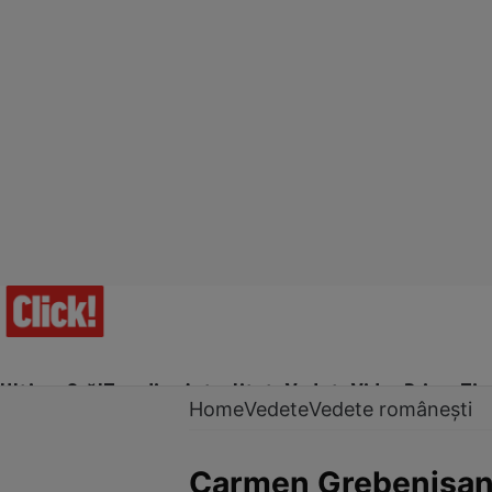
Ultima Oră!
Trending
Actualitate
Vedete
Video
Prime Ti
Home
Vedete
Vedete românești
Carmen Grebenișan, 