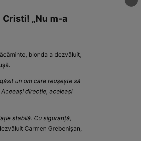
 Cristi! „Nu m-a
răcăminte, blonda a dezvăluit,
 ușă.
m găsit un om care reușește să
 Aceeași direcție, aceleași
ație stabilă. Cu siguranță,
 dezvăluit Carmen Grebenișan,