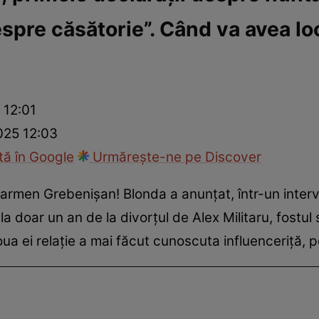
espre căsătorie”. Când va avea lo
ck!
Paparazzii Click!
 12:01
025 12:03
ă în Google
Urmărește-ne pe Discover
armen Grebenișan! Blonda a anunțat, într-un interviu
 la doar un an de la divorțul de Alex Militaru, fostul 
oua ei relație a mai făcut cunoscuta influenceriță, p