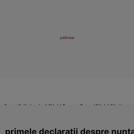
me
Sport
Stil de viață
Click! Pentru Femei
Click! Sănătate
primele declarații despre nunta 