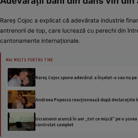
Adevărații bani din dans vin din
Rareș Cojoc a explicat că adevărata industrie fina
antrenorii de top, care lucrează cu perechi din înt
cantonamente internaționale.
MAI MULTE PENTRU TINE
Rareș Cojoc spune adevărul: a înșelat-o sau nu pe 
Andreea Popescu reacționează după declarațiile lui
Ucrainenii aruncă în aer „tot ce mișcă” pe o șose
controlat complet