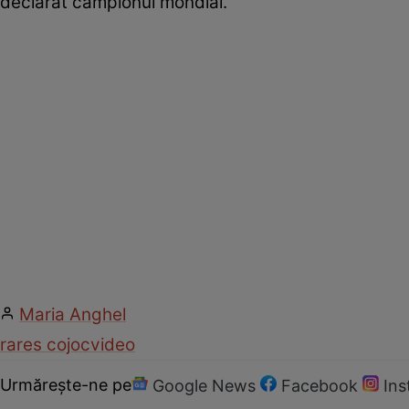
declarat campionul mondial.
Maria Anghel
rares cojoc
video
Urmărește-ne pe
Google News
Facebook
In