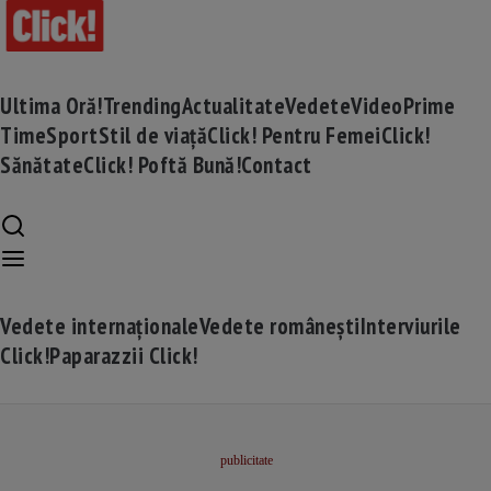
Ultima Oră!
Trending
Actualitate
Vedete
Video
Prime
Time
Sport
Stil de viață
Click! Pentru Femei
Click!
Sănătate
Click! Poftă Bună!
Contact
Vedete internaționale
Vedete românești
Interviurile
Click!
Paparazzii Click!