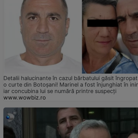
Detalii halucinante în cazul bărbatului găsit îngropat
o curte din Botoșani! Marinel a fost înjunghiat în ini
iar concubina lui se numără printre suspecți
www.wowbiz.ro