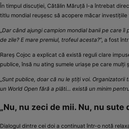
În timpul discuției, Cătălin Măruță l-a întrebat di
titlu mondial reușesc să acopere măcar investițiile
„
Dar când ajungi campion mondial banii pe care îi p
de zile? E mare premiul, trofeul acesta?
”, a fost î
Rareș Cojoc a explicat că există reguli clare impuse
publice, însă nu ating sumele uriașe pe care mulți ș
„
Sunt publice, doar că nu le știți voi. Organizatorii
un World Open fără a plăti... există un minim pentru
„Nu, nu zeci de mii. Nu, nu sute 
Dialogul dintre cei doi a continuat într-o notă relax