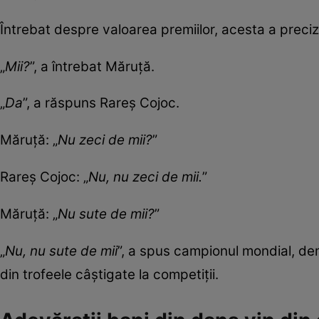
Întrebat despre valoarea premiilor, acesta a preci
„
Mii?
”, a întrebat Măruță.
„
Da
”, a răspuns Rareș Cojoc.
Măruță: „
Nu zeci de mii?
”
Rareș Cojoc: „
Nu, nu zeci de mii.
”
Măruță: „
Nu sute de mii?
”
„
Nu, nu sute de mii
”, a spus campionul mondial, de
din trofeele câștigate la competiții.