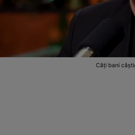
Câți bani câșt