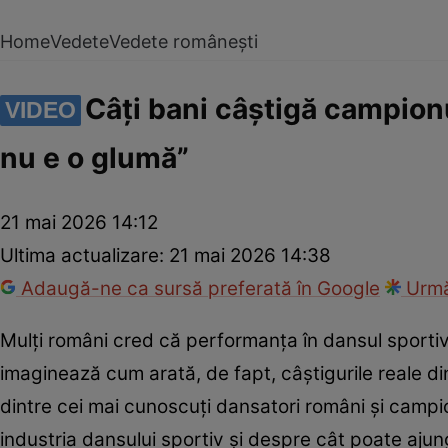
Home
Vedete
Vedete românești
Câți bani câștigă campion
VIDEO
nu e o glumă”
21 mai 2026 14:12
Ultima actualizare:
21 mai 2026 14:38
Adaugă-ne ca sursă preferată în Google
Urmă
Mulți români cred că performanța în dansul sportiv 
imaginează cum arată, de fapt, câștigurile reale 
dintre cei mai cunoscuți dansatori români și campio
industria dansului sportiv și despre cât poate aju