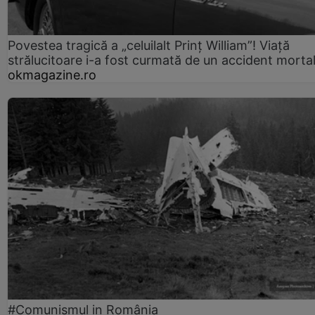
Povestea tragică a „celuilalt Prinț William”! Viață
strălucitoare i-a fost curmată de un accident morta
okmagazine.ro
#Comunismul in România