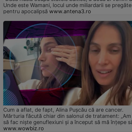
Unde este Wamani, locul unde miliardarii se pregăte
pentru apocalipsă
www.antena3.ro
Cum a aflat, de fapt, Alina Pușcău că are cancer.
Mărturia făcută chiar din salonul de tratament: „Am
să fac niște genuflexiuni și a început să mă înțepe s
www.wowbiz.ro