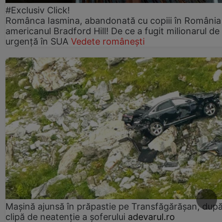
#Exclusiv Click!
Românca Iasmina, abandonată cu copiii în România
americanul Bradford Hill! De ce a fugit milionarul de
urgență în SUA
Vedete românești
Mașină ajunsă în prăpastie pe Transfăgărășan, dup
clipă de neatenție a șoferului
adevarul.ro