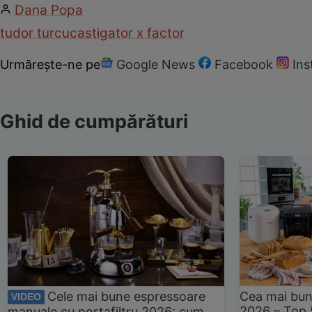
Dana Popa
tudor turcu
castigator x factor
Urmărește-ne pe
Google News
Facebook
In
Ghid de cumpărături
Cele mai bune espressoare
Cea mai bun
VIDEO
2026 – Top 
manuale cu portafiltru 2026: cum