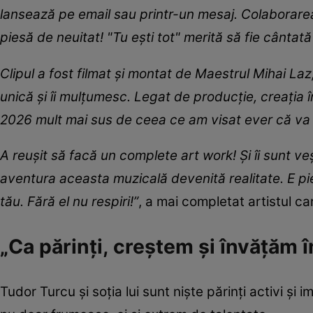
lansează pe email sau printr-un mesaj. Colaborarea
piesă de neuitat! "Tu ești tot" merită să fie cântată
Clipul a fost filmat și montat de Maestrul Mihai Laz
unică și îi mulțumesc. Legat de producție, creația î
2026 mult mai sus de ceea ce am visat ever că va i
A reușit să facă un complete art work! Și îi sunt 
aventura aceasta muzicală devenită realitate. E pi
tău. Fără el nu respiri!”
, a mai completat artistul c
„Ca părinți, creștem și învățăm 
Tudor Turcu și soția lui sunt niște părinți activi și imp