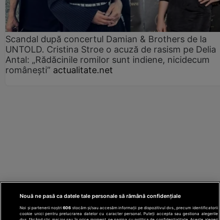
Scandal după concertul Damian & Brothers de la
UNTOLD. Cristina Stroe o acuză de rasism pe Delia
Antal: „Rădăcinile romilor sunt indiene, nicidecum
românești”
actualitate.net
Nouă ne pasă ca datele tale personale să rămână confidențiale
Noi și partenerii noștri
606
stocăm și/sau accesăm informații pe dispozitivul dvs., precum identificatorii
cookie unici pentru prelucrarea datelor cu caracter personal. Puteți accepta sau gestiona alegerile
dvs. făcând clic mai jos sau în orice moment, pe pagina cu politica de confidențialitate. Aceste alegeri