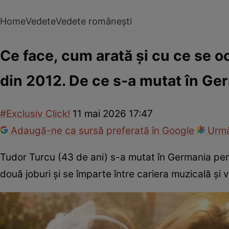
Home
Vedete
Vedete românești
Ce face, cum arată și cu ce se o
din 2012. De ce s-a mutat în Ge
#Exclusiv Click!
11 mai 2026 17:47
Adaugă-ne ca sursă preferată în Google
Urmă
Tudor Turcu (43 de ani) s-a mutat în Germania pent
două joburi și se împarte între cariera muzicală și v