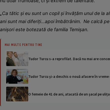
nu doar frumoase, ci și extrem de talentate.
„
Ca
tătic și eu sunt un copil și învățăm unul de la al
ani sunt mai diferiți…apoi îmbătrânim
.
N
e calcă pe
anișori
este
botezată de familia Temișan
.
MAI MULTE PENTRU TINE
Tudor Turcu s-a reprofilat. Dacă nu mai are concer
Tudor Turcu și-a deschis o nouă afacere în vreme 
O femeie de 41 de ani, atacată de un șacal pe ulița