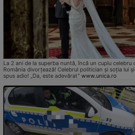
La 2 ani de la superba nuntă, încă un cuplu celebru 
România divorțează! Celebrul politician și soția lui ș
spus adio! „Da, este adevărat”
www.unica.ro