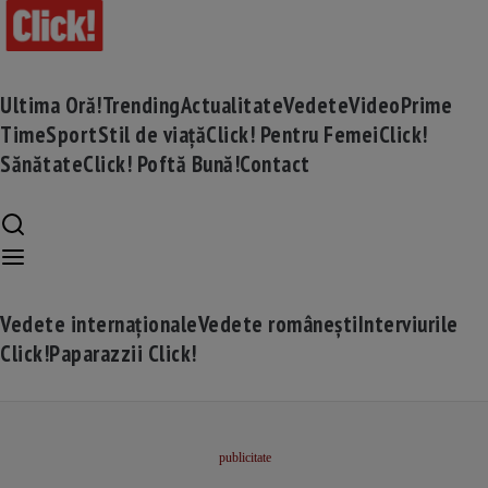
Ultima Oră!
Trending
Actualitate
Vedete
Video
Prime
Time
Sport
Stil de viață
Click! Pentru Femei
Click!
Sănătate
Click! Poftă Bună!
Contact
Vedete internaționale
Vedete românești
Interviurile
Click!
Paparazzii Click!