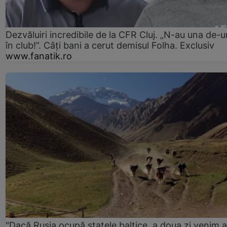
Dezvăluiri incredibile de la CFR Cluj. „N-au una de-u
în club!”. Câți bani a cerut demisul Folha. Exclusiv
www.fanatik.ro
"Dacă Rusia ocupă statele baltice, a doua zi venim ai