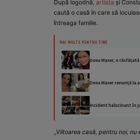
După logodnă,
artista
și Consta
caută o casă în care să locuias
întreaga familie.
MAI MULTE PENTRU TINE
Deea Maxer, o răsfățată
Deea Maxer renunță la ap
Incident halucinant în j
„
Viitoarea casă, pentru noi, nu 