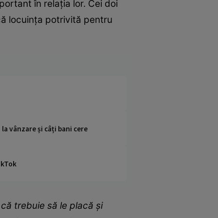
tant în relația lor. Cei doi
ă locuința potrivită pentru
la vânzare și câți bani cere
TikTok
că trebuie să le placă și