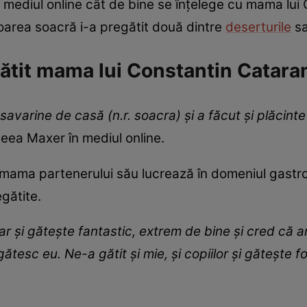
 mediul online cât de bine se înțelege cu mama lui
iitoarea soacră i-a pregătit două dintre
deserturile
sa
gătit mama lui Constantin Catar
avarine de casă (n.r. soacra) și a făcut și plăcinte
Deea Maxer în mediul online.
ă mama partenerului său lucrează în domeniul gastr
gătite.
și gătește fantastic, extrem de bine și cred că ar
tesc eu. Ne-a gătit și mie, şi copiilor și gătește f