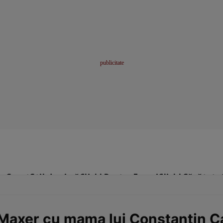
me
Sport
Stil de viață
Click! Pentru Femei
Click! Sănătate
 Maxer cu mama lui Constantin C