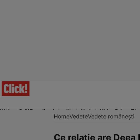
Ultima Oră!
Trending
Actualitate
Vedete
Video
Prime Ti
Home
Vedete
Vedete românești
Ce relație are Deea