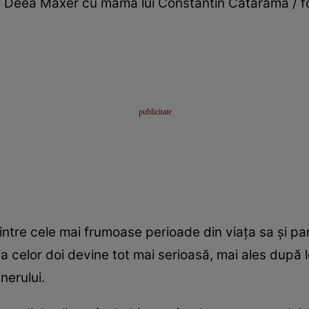
 Deea Maxer cu mama lui Constantin Cataramă / fot
re cele mai frumoase perioade din viața sa și pare 
 celor doi devine tot mai serioasă, mai ales după l
nerului.