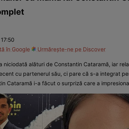
omplet
ck!
Paparazzii Click!
 17:50
ă în Google
Urmărește-ne pe Discover
a niciodată alături de Constantin Cataramă, iar relaț
ecent cu partenerul său, ci pare că s-a integrat per
ntin Cataramă i-a făcut o surpriză care a impresio