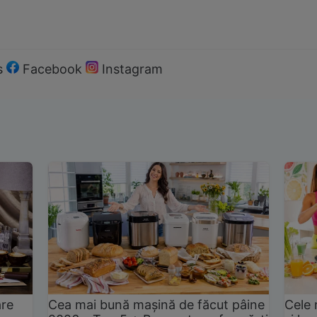
s
Facebook
Instagram
are
Cea mai bună mașină de făcut pâine
Cele 