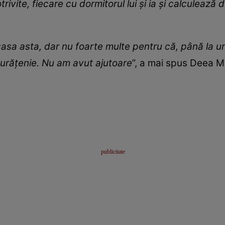
trivite, fiecare cu dormitorul lui și ia şi calculează 
asa asta, dar nu foarte multe pentru că, până la ur
curățenie. Nu am avut ajutoare
”, a mai spus Deea M