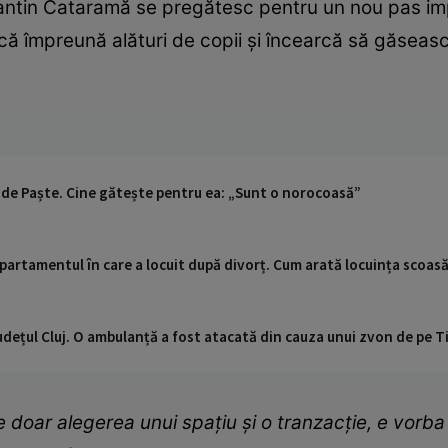
ntin Cataramă se pregătesc pentru un nou pas impor
că împreună alături de copii și încearcă să găseasc
 de Paște. Cine gătește pentru ea: „Sunt o norocoasă”
artamentul în care a locuit după divorț. Cum arată locuința scoasă 
udețul Cluj. O ambulanță a fost atacată din cauza unui zvon de pe 
e doar alegerea unui spațiu și o tranzacție, e vorba 