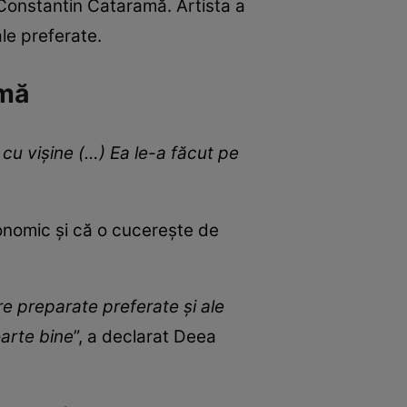
 Constantin Cataramă. Artista a
le preferate.
amă
 cu vișine (…) Ea le-a făcut pe
onomic și că o cucerește de
e preparate preferate și ale
oarte bine
”, a declarat Deea