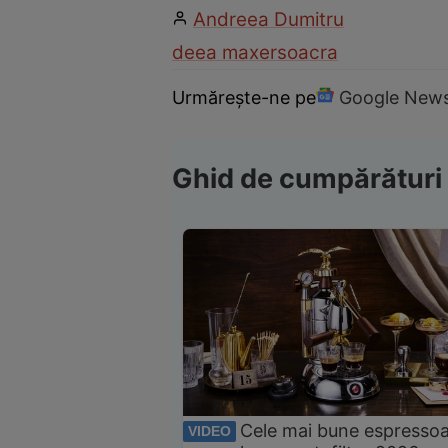
Andreea Dumitru
deea maxer
soacra
Urmărește-ne pe
Google New
Ghid de cumpărături
Cele mai bune espresso
VIDEO