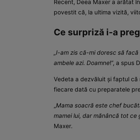
Recent, Deea Maxer a arătat în
povestit că, la ultima vizită, v
Ce surpriză i-a pre
„I-am zis că-mi doresc să facă s
ambele azi. Doamne
!”, a spus 
Vedeta a dezvăluit și faptul c
fiecare dată cu preparatele pre
„
Mama soacră este chef bucătar 
mamei lui, dar mănâncă tot ce gă
Maxer.