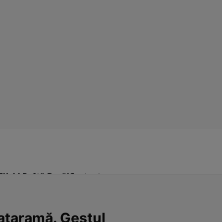
Click! Poftă Bună!
Contact
ataramă. Gestul