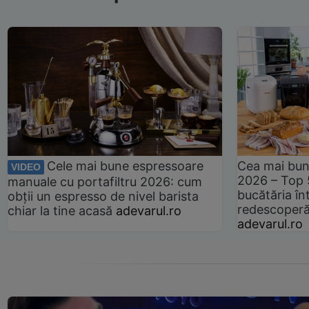
Cele mai bune espressoare
Cea mai bun
VIDEO
2026 – Top 
manuale cu portafiltru 2026: cum
bucătăria înt
obții un espresso de nivel barista
redescoperă 
chiar la tine acasă
adevarul.ro
adevarul.ro