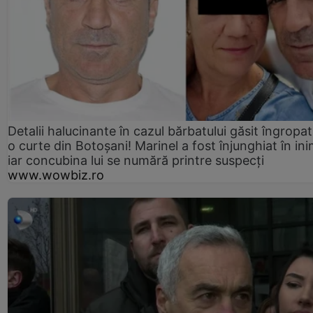
Detalii halucinante în cazul bărbatului găsit îngropat
o curte din Botoșani! Marinel a fost înjunghiat în ini
iar concubina lui se numără printre suspecți
www.wowbiz.ro