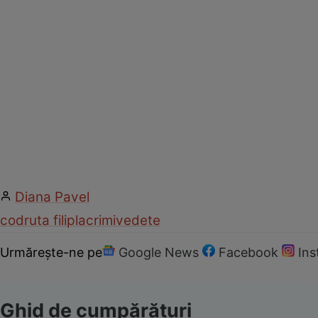
Diana Pavel
codruta filip
lacrimi
vedete
Urmărește-ne pe
Google News
Facebook
In
Ghid de cumpărături