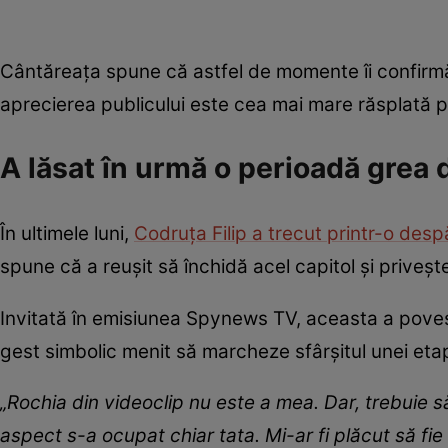
Cântăreața spune că astfel de momente îi confirmă
aprecierea publicului este cea mai mare răsplată p
A lăsat în urmă o perioadă grea d
În ultimele luni,
Codruța Filip a trecut printr-o desp
spune că a reușit să închidă acel capitol și priveș
Invitată în emisiunea Spynews TV, aceasta a povesti
gest simbolic menit să marcheze sfârșitul unei etap
„Rochia din videoclip nu este a mea. Dar, trebuie 
aspect s-a ocupat chiar tata. Mi-ar fi plăcut să fi