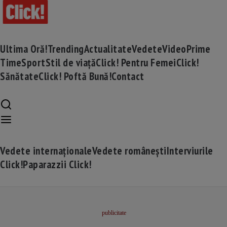
Ultima Oră!
Trending
Actualitate
Vedete
Video
Prime
Time
Sport
Stil de viață
Click! Pentru Femei
Click!
Sănătate
Click! Poftă Bună!
Contact
Vedete internaționale
Vedete românești
Interviurile
Click!
Paparazzii Click!