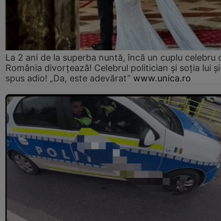
La 2 ani de la superba nuntă, încă un cuplu celebru 
România divorțează! Celebrul politician și soția lui ș
spus adio! „Da, este adevărat”
www.unica.ro