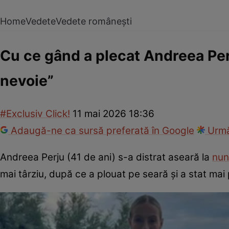
Home
Vedete
Vedete românești
Cu ce gând a plecat Andreea Per
nevoie”
#Exclusiv Click!
11 mai 2026 18:36
Adaugă-ne ca sursă preferată în Google
Urmă
Andreea Perju (41 de ani) s-a distrat aseară la
nun
mai târziu, după ce a plouat pe seară și a stat mai