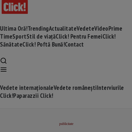
Ultima Oră!
Trending
Actualitate
Vedete
Video
Prime
Time
Sport
Stil de viață
Click! Pentru Femei
Click!
Sănătate
Click! Poftă Bună!
Contact
Vedete internaționale
Vedete românești
Interviurile
Click!
Paparazzii Click!