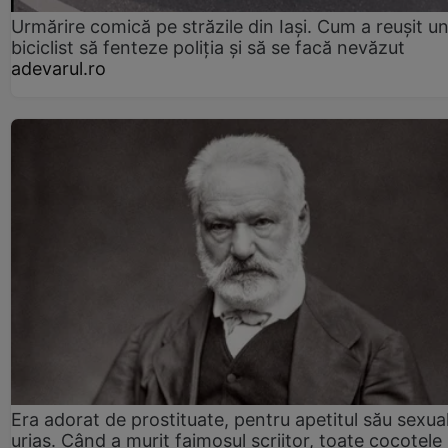
Urmărire comică pe străzile din Iași. Cum a reușit u
biciclist să fenteze poliția și să se facă nevăzut
adevarul.ro
Era adorat de prostituate, pentru apetitul său sexua
uriaș. Când a murit faimosul scriitor, toate cocotele