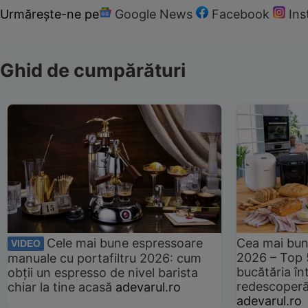
Urmărește-ne pe
Google News
Facebook
In
Ghid de cumpărături
Cele mai bune espressoare
Cea mai bun
VIDEO
2026 – Top 
manuale cu portafiltru 2026: cum
bucătăria înt
obții un espresso de nivel barista
redescoperă 
chiar la tine acasă
adevarul.ro
adevarul.ro