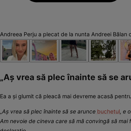
Andreea Perju a plecat de la nunta Andreei Bălan 
„Aș vrea să plec înainte să se a
Ea a și glumit că pleacă mai devreme acasă pentr
„Aș vrea să plec înainte să se arunce
buchetul
, e 
Am nevoie de cineva care să mă convingă să mai f
declarație.