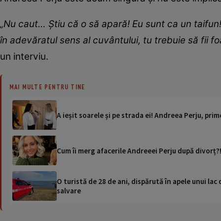
„
Nu caut… Știu că o să apară! Eu sunt ca un taifun!
în adevăratul sens al cuvântului, tu trebuie să fii fo
un interviu.
MAI MULTE PENTRU TINE
A ieșit soarele și pe strada ei! Andreea Perju, prim
Cum îi merg afacerile Andreeei Perju după divorț
O turistă de 28 de ani, dispărută în apele unui lac 
salvare