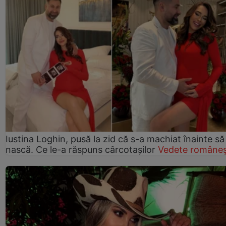
Iustina Loghin, pusă la zid că s-a machiat înainte să
nască. Ce le-a răspuns cârcotașilor
Vedete româneș