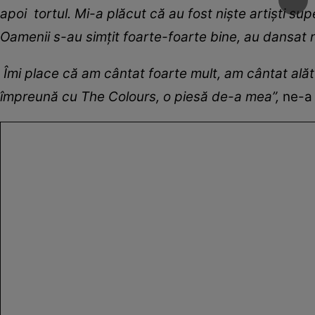
apoi tortul. Mi-a plăcut că au fost niște artiști su
Oamenii s-au simțit foarte-foarte bine, au dansat 
Îmi place că am cântat foarte mult, am cântat ală
împreună cu The Colours, o piesă de-a mea”,
ne-a 