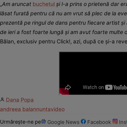
„
Am aruncat
buchetul
și l-a prins o prietenă dar 
lăsat furată pentru că nu am vrut să plec de la even
prezentă pe ringul de dans pentru fiecare artist și 
de ieri a fost foarte lungă și am avut foarte multe 
Bălan, exclusiv pentru Click!, azi, după ce și-a re
Dana Popa
andreea balan
nunta
video
Urmărește-ne pe
Google News
Facebook
In