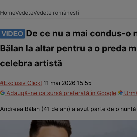
Home
Vedete
Vedete românești
De ce nu a mai condus-o 
VIDEO
Bălan la altar pentru a o preda 
celebra artistă
#Exclusiv Click!
11 mai 2026 15:55
Adaugă-ne ca sursă preferată în Google
Urmă
Andreea Bălan (41 de ani) a avut parte de o nuntă d