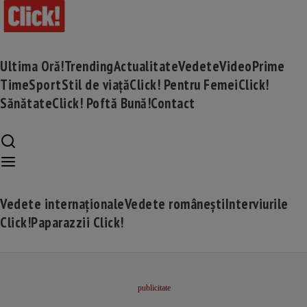
Ultima Oră!
Trending
Actualitate
Vedete
Video
Prime
Time
Sport
Stil de viață
Click! Pentru Femei
Click!
Sănătate
Click! Poftă Bună!
Contact
Vedete internaționale
Vedete românești
Interviurile
Click!
Paparazzii Click!