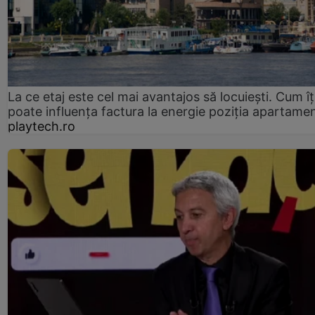
La ce etaj este cel mai avantajos să locuiești. Cum îț
poate influența factura la energie poziția apartamen
playtech.ro