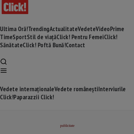
Ultima Oră!
Trending
Actualitate
Vedete
Video
Prime
Time
Sport
Stil de viață
Click! Pentru Femei
Click!
Sănătate
Click! Poftă Bună!
Contact
Vedete internaționale
Vedete românești
Interviurile
Click!
Paparazzii Click!