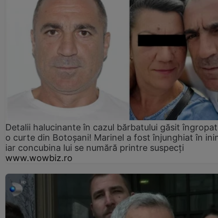
Detalii halucinante în cazul bărbatului găsit îngropat
o curte din Botoșani! Marinel a fost înjunghiat în ini
iar concubina lui se numără printre suspecți
www.wowbiz.ro