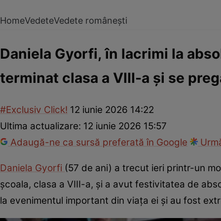
Home
Vedete
Vedete românești
Daniela Gyorfi, în lacrimi la absol
terminat clasa a VIII-a și se pr
#Exclusiv Click!
12 iunie 2026 14:22
Ultima actualizare:
12 iunie 2026 15:57
Adaugă-ne ca sursă preferată în Google
Urmă
Daniela Gyorfi
(57 de ani) a trecut ieri printr-un
școala, clasa a VIII-a, și a avut festivitatea de absol
la evenimentul important din viața ei și au fost ext