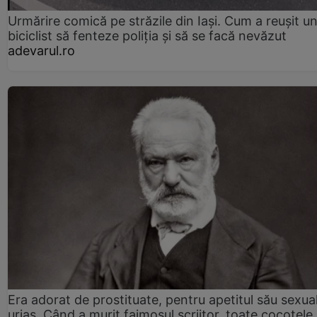
Urmărire comică pe străzile din Iași. Cum a reușit u
biciclist să fenteze poliția și să se facă nevăzut
adevarul.ro
Era adorat de prostituate, pentru apetitul său sexua
uriaș. Când a murit faimosul scriitor, toate cocotele