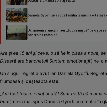
copilărie: „Mama abia aștepta”
Daniela Gyorfi și-a scos familia la mici la o terasă
Ucrainenii aruncă în aer „tot ce mișcă” pe o șose
controlat complet
Are și ea 15 ani și ceva, o să fie în clasa a nou
a
, se
Diseară are banchetul! Suntem emoționați!”,
ne-a m
Un singur regret a avut ieri Daniela Gyorfi. Regret
frumoasă și deșteaptă este.
„
Am fost foarte emoționată! Sunt tristă că mama nu
bun!”,
ne-a mai spus Daniela Gyorfi cu emoție în gla