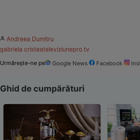
Andreea Dumitru
gabriela cristea
televiziune
pro tv
Urmărește-ne pe
Google News
Facebook
In
Ghid de cumpărături