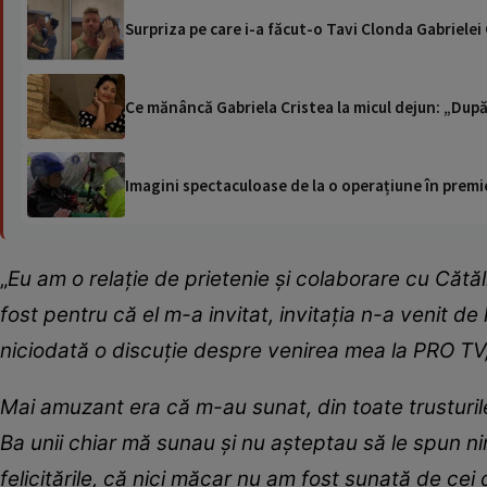
Surpriza pe care i-a făcut-o Tavi Clonda Gabrielei
Ce mănâncă Gabriela Cristea la micul dejun: „După
Imagini spectaculoase de la o operațiune în premie
„
Eu am o relație de prietenie și colaborare cu Cătăl
fost pentru că el m-a invitat, invitația n-a venit de 
niciodată o discuție despre venirea mea la PRO TV,
Mai amuzant era că m-au sunat, din toate trusturile
Ba unii chiar mă sunau și nu așteptau să le spun ni
felicitările, că nici măcar nu am fost sunată de cei