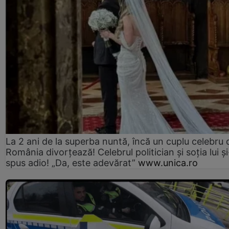
La 2 ani de la superba nuntă, încă un cuplu celebru 
România divorțează! Celebrul politician și soția lui ș
spus adio! „Da, este adevărat”
www.unica.ro