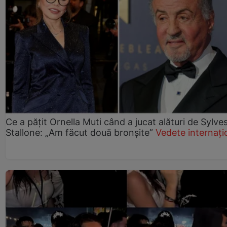
Ce a pățit Ornella Muti când a jucat alături de Sylve
Stallone: „Am făcut două bronșite”
Vedete internați