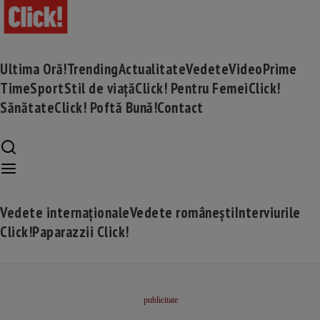
Ultima Oră!
Trending
Actualitate
Vedete
Video
Prime
Time
Sport
Stil de viață
Click! Pentru Femei
Click!
Sănătate
Click! Poftă Bună!
Contact
Vedete internaționale
Vedete românești
Interviurile
Click!
Paparazzii Click!