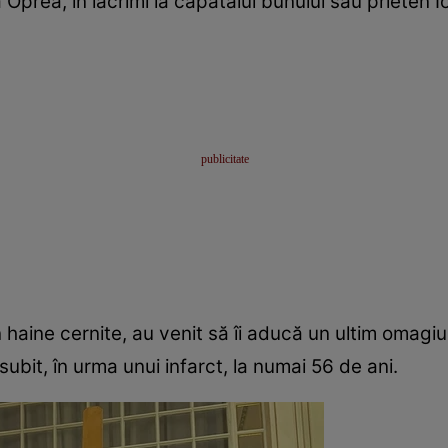
prea, în lacrimi la căpătâiul bunului său prieten I
haine cernite, au venit să îi aducă un ultim omagiu
 subit, în urma unui infarct, la numai 56 de ani.