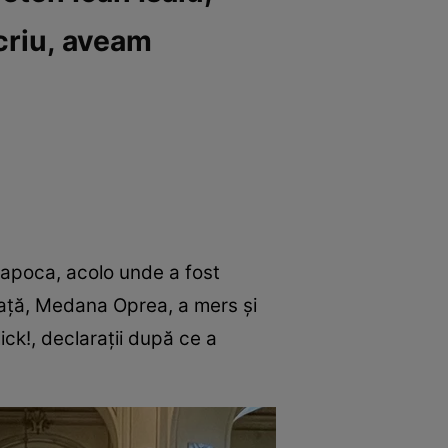
icriu, aveam
j-Napoca, acolo unde a fost
 viață, Medana Oprea, a mers și
lick!, declarații după ce a