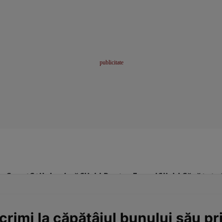
me
Sport
Stil de viață
Click! Pentru Femei
Click! Sănătate
rimi la căpătâiul bunului său pri