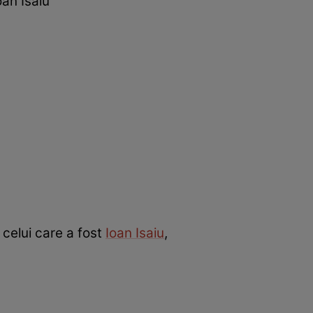
oan Isaiu
 celui care a fost
Ioan Isaiu
,