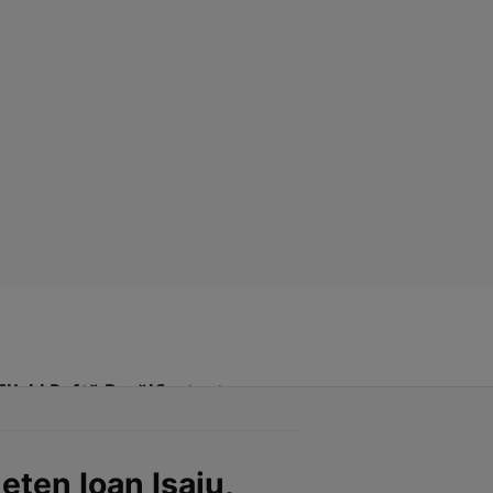
Click! Poftă Bună!
Contact
eten Ioan Isaiu,