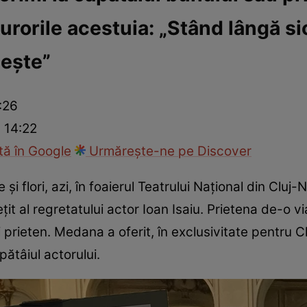
urorile acestuia: „Stând lângă s
ck!
Paparazzii Click!
bește”
:26
 14:22
ă în Google
Urmărește-ne pe Discover
și flori, azi, în foaierul Teatrului Național din Clu
ețit al regretatului actor Ioan Isaiu. Prietena de-o
i prieten. Medana a oferit, în exclusivitate pentru C
ătâiul actorului.