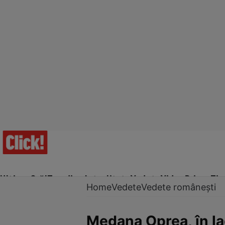
Ultima Oră!
Trending
Actualitate
Vedete
Video
Prime Ti
Home
Vedete
Vedete românești
Medana Oprea, în lac