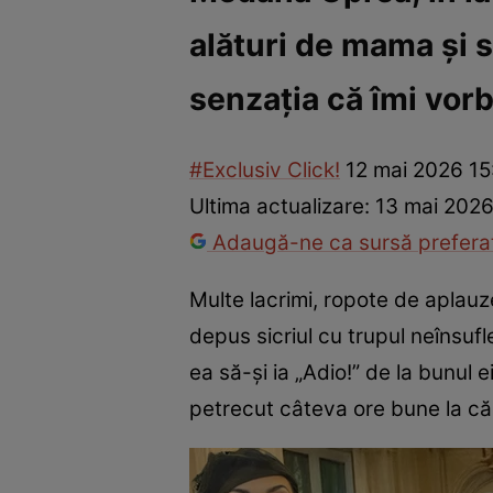
alături de mama și s
Vedete internaționale
Vedete românești
Interviurile Cli
senzația că îmi vor
#Exclusiv Click!
12 mai 2026 15
Ultima actualizare:
13 mai 2026
Adaugă-ne ca sursă preferat
Multe lacrimi, ropote de aplauze 
depus sicriul cu trupul neînsufl
ea să-și ia „Adio!” de la bunul e
petrecut câteva ore bune la căp