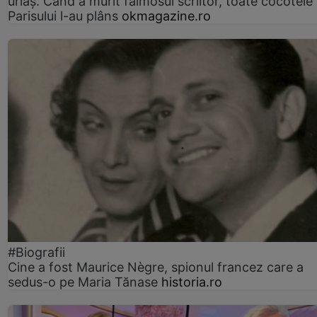
uriaș. Când a murit faimosul scriitor, toate cocotele
Parisului l-au plâns
okmagazine.ro
#Biografii
Cine a fost Maurice Nègre, spionul francez care a
sedus-o pe Maria Tănase
historia.ro