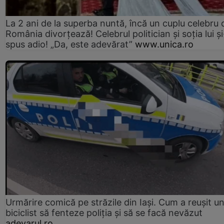
La 2 ani de la superba nuntă, încă un cuplu celebru 
România divorțează! Celebrul politician și soția lui ș
spus adio! „Da, este adevărat”
www.unica.ro
Urmărire comică pe străzile din Iași. Cum a reușit u
biciclist să fenteze poliția și să se facă nevăzut
adevarul.ro