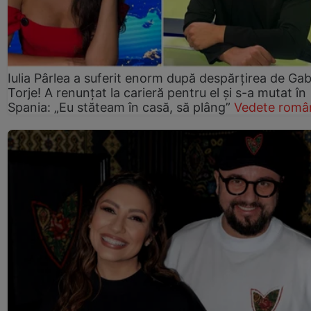
Iulia Pârlea a suferit enorm după despărțirea de Gab
Torje! A renunțat la carieră pentru el și s-a mutat în
Spania: „Eu stăteam în casă, să plâng”
Vedete româ