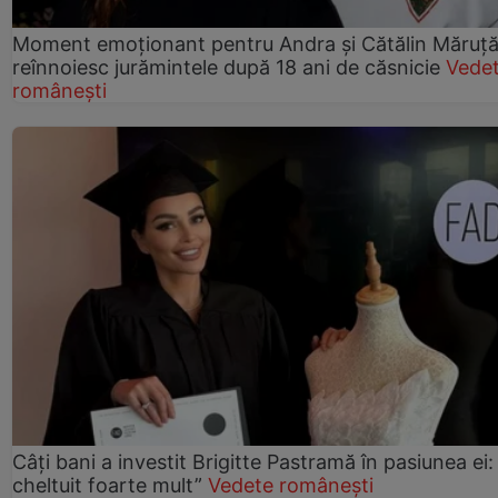
Moment emoționant pentru Andra și Cătălin Măruță!
reînnoiesc jurămintele după 18 ani de căsnicie
Vede
românești
Câți bani a investit Brigitte Pastramă în pasiunea ei
cheltuit foarte mult”
Vedete românești