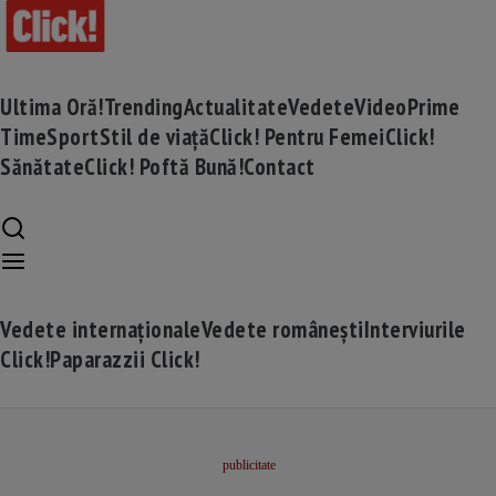
Ultima Oră!
Trending
Actualitate
Vedete
Video
Prime
Time
Sport
Stil de viață
Click! Pentru Femei
Click!
Sănătate
Click! Poftă Bună!
Contact
Vedete internaționale
Vedete românești
Interviurile
Click!
Paparazzii Click!