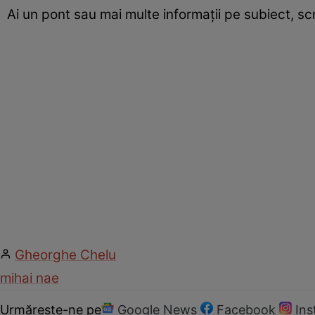
Ai un pont sau mai multe informații pe subiect, s
Gheorghe Chelu
mihai nae
Urmărește-ne pe
Google News
Facebook
In