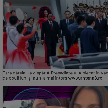
Țara căreia i-a dispărut Președintele. A plecat în va
de două luni și nu s-a mai întors
www.antena3.ro