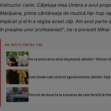
instructor canin. Cățelușa mea Umbra a avut propri
Marijuana, prima cântăreața de muzică hip-hop rap
implicat și el în a regiza acest clip. Am avut part
în preajma unor profesioniști"
, ne-a povestit Mihai
MAI MULTE PENTRU TINE
De ce este iarna este dușmanul câinilor? Sfaturi 
Cum ținem sub control agresivitatea câinilor față 
Pericol de moarte la trecerea de cale ferată la Pet