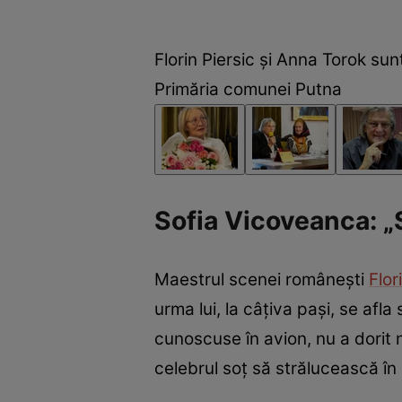
Florin Piersic și Anna Torok sun
Primăria comunei Putna
Sofia Vicoveanca: „S
Maestrul scenei românești
Flor
urma lui, la câțiva pași, se afl
cunoscuse în avion, nu a dorit n
celebrul soț să strălucească în