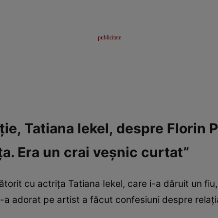
e, Tatiana Iekel, despre Florin Pi
aţa. Era un crai veşnic curtat”
orit cu actrița Tatiana Iekel, care i-a dăruit un fiu,
l-a adorat pe artist a făcut confesiuni despre relația