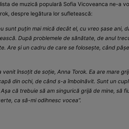
lista de muzică populară Sofia Vicoveanca ne-a vorb
orok, despre legătura lor sufletească:
eu sunt puțin mai mică decât el, cu vreo șase ani, d
ească. După problemele de sănătate, de anul trecut
mte. Are și un cadru de care se folosește, când pășe
venit însoțit de soție, Anna Torok. Ea are mare grijă
capă din ochi, de când s-a îmbolnăvit. Sunt un cupl
. Așa că trebuie să am singurică grijă de mine, să f
certe, ca să-mi odihnesc vocea”.