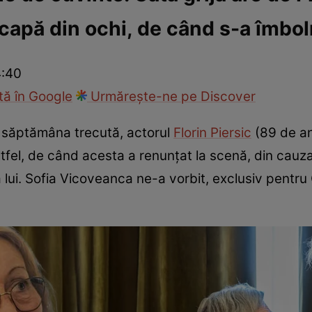
 scapă din ochi, de când s-a îmbol
ck!
Paparazzii Click!
4:40
ă în Google
Urmărește-ne pe Discover
e săptămâna trecută, actorul
Florin Piersic
(89 de an
 altfel, de când acesta a renunțat la scenă, din cau
 lui. Sofia Vicoveanca ne-a vorbit, exclusiv pentru