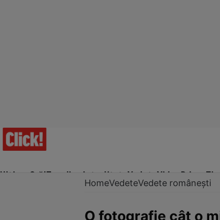
Ultima Oră!
Trending
Actualitate
Vedete
Video
Prime Ti
Home
Vedete
Vedete românești
O fotografie cât o m