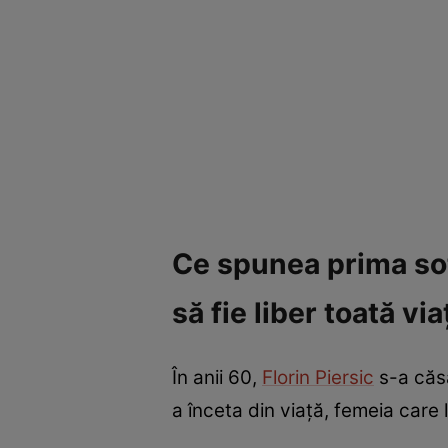
Ce spunea prima soți
să fie liber toată vi
În anii 60,
Florin Piersic
s-a căsăt
a înceta din viață, femeia care 