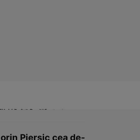
Click! Poftă Bună!
Contact
lorin Piersic cea de-