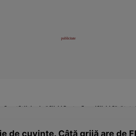
me
Sport
Stil de viață
Click! Pentru Femei
Click! Sănătate
ie de cuvinte. Câtă grijă are de F