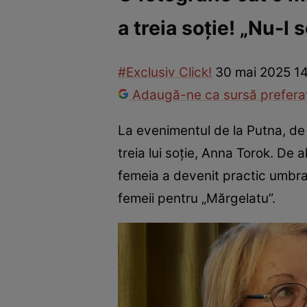
a treia soție! „Nu-l
Vedete internaționale
Vedete românești
Interviurile Cli
#Exclusiv Click!
30 mai 2025 1
Adaugă-ne ca sursă preferat
La evenimentul de la Putna, d
treia lui soție, Anna Torok. De
femeia a devenit practic umbra
femeii pentru „Mărgelatu”.