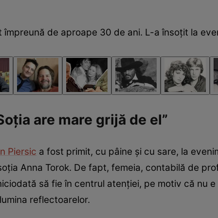
t împreună de aproape 30 de ani. L-a însoțit la eve
oția are mare grijă de el”
in Piersic
a fost primit, cu pâine și cu sare, la even
a soția Anna Torok. De fapt, femeia, contabilă de pro
iciodată să fie în centrul atenției, pe motiv că nu 
 lumina reflectoarelor.