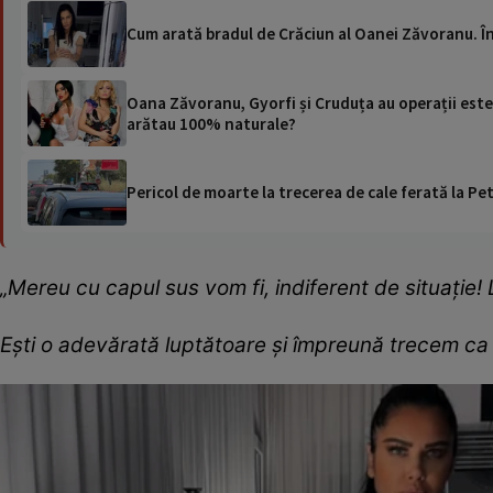
Cum arată bradul de Crăciun al Oanei Zăvoranu. Î
Oana Zăvoranu, Gyorfi și Cruduța au operații este
arătau 100% naturale?
Pericol de moarte la trecerea de cale ferată la Pet
„Mereu cu capul sus vom fi, indiferent de situație! 
Ești o adevărată luptătoare și împreună trecem ca 