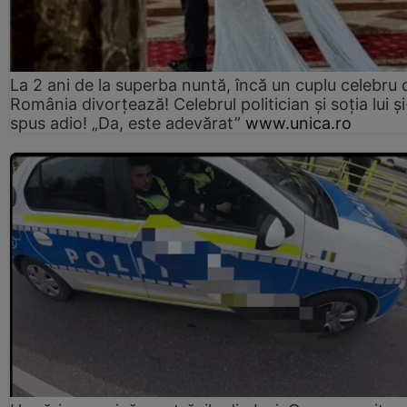
La 2 ani de la superba nuntă, încă un cuplu celebru 
România divorțează! Celebrul politician și soția lui ș
spus adio! „Da, este adevărat”
www.unica.ro