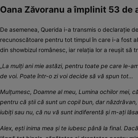
Oana Zăvoranu a împlinit 53 de 
De asemenea, Querida i-a transmis o declarație de
recunoscătoare pentru tot timpul în care i-a fost a
din showbizul românesc, iar relația lor a reușit să 
„La mulți ani mie astăzi, pentru toate pe care le-a
de voi. Poate într-o zi voi decide să vă spun tot...
Mulțumesc, Doamne al meu, Lumina ochilor mei, că m
pentru că știi că sunt un copil bun, dar năzdrăv
iubiți sau nu, că nu vă sunt indiferentă și m-ați lăsa
Alex, ești inima mea și te iubesc până la final. Dac