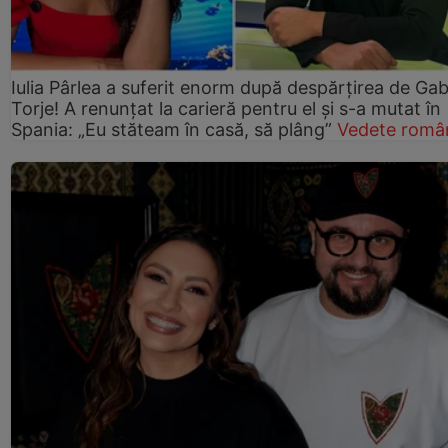
Iulia Pârlea a suferit enorm după despărțirea de Gab
Torje! A renunțat la carieră pentru el și s-a mutat în
Spania: „Eu stăteam în casă, să plâng”
Vedete româ