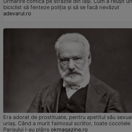
Urmărire comică pe străzile din Iași. Cum a reușit u
biciclist să fenteze poliția și să se facă nevăzut
adevarul.ro
Era adorat de prostituate, pentru apetitul său sexua
uriaș. Când a murit faimosul scriitor, toate cocotele
Parisului l-au plâns
okmagazine.ro