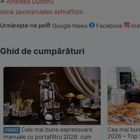
Andreea Dumitru
oana zavoranu
alex ashraf
foto
Urmărește-ne pe
Google News
Facebook
In
Ghid de cumpărături
Cele mai bune espressoare
Cea mai bun
VIDEO
2026 – Top 
manuale cu portafiltru 2026: cum