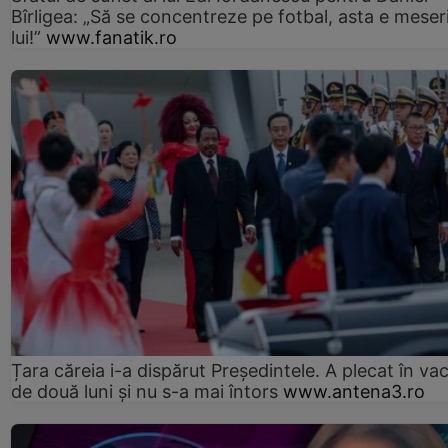
Bîrligea: „Să se concentreze pe fotbal, asta e meser
lui!”
www.fanatik.ro
Țara căreia i-a dispărut Președintele. A plecat în va
de două luni și nu s-a mai întors
www.antena3.ro