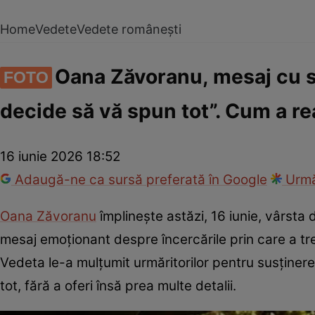
Home
Vedete
Vedete românești
Oana Zăvoranu, mesaj cu su
FOTO
decide să vă spun tot”. Cum a re
16 iunie 2026 18:52
Adaugă-ne ca sursă preferată în Google
Urmă
Oana Zăvoranu
împlinește astăzi, 16 iunie, vârsta d
mesaj emoționant despre încercările prin care a trec
Vedeta le-a mulțumit urmăritorilor pentru susținere 
tot, fără a oferi însă prea multe detalii.