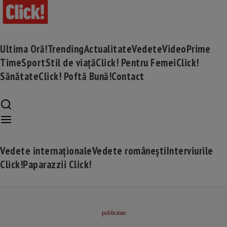
Ultima Oră!
Trending
Actualitate
Vedete
Video
Prime
Time
Sport
Stil de viață
Click! Pentru Femei
Click!
Sănătate
Click! Poftă Bună!
Contact
Vedete internaționale
Vedete românești
Interviurile
Click!
Paparazzii Click!