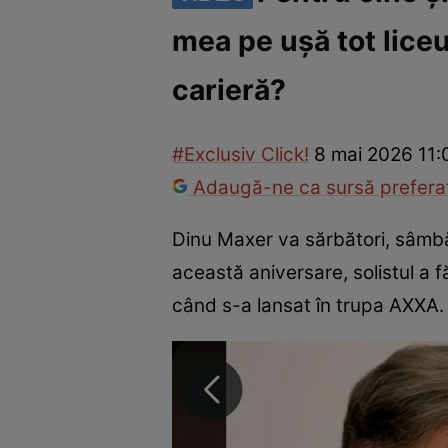
mea pe ușă tot liceu
Vedete internaționale
Vedete românești
Interviurile Cli
carieră?
#Exclusiv Click!
8 mai 2026 11:
Adaugă-ne ca sursă preferat
Dinu Maxer va sărbători, sâmbă
această aniversare, solistul a f
când s-a lansat în trupa AXXA. 