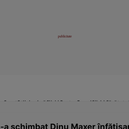
me
Sport
Stil de viață
Click! Pentru Femei
Click! Sănătate
i-a schimbat Dinu Maxer înfățișa