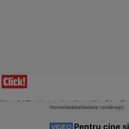
Ultima Oră!
Trending
Actualitate
Vedete
Video
Prime Ti
Home
Vedete
Vedete românești
Pentru cine ș
VIDEO