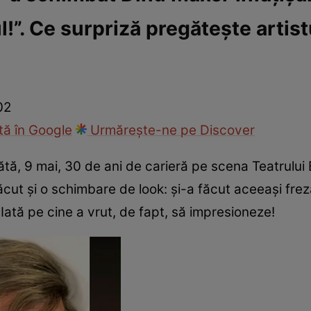
l!”. Ce surpriză pregătește artist
ck!
Paparazzii Click!
02
ă în Google
Urmărește-ne pe Discover
tă, 9 mai, 30 de ani de carieră pe scena Teatrului 
ăcut și o schimbare de look: și-a făcut aceeași frez
Iată pe cine a vrut, de fapt, să impresioneze!