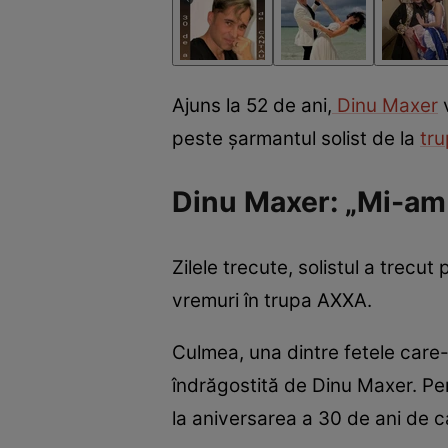
Ajuns la 52 de ani,
Dinu Maxer
v
peste șarmantul solist de la
tr
Dinu Maxer: „Mi-am 
Zilele trecute, solistul a trecu
vremuri în trupa AXXA.
Culmea, una dintre fetele care-l
îndrăgostită de Dinu Maxer. Pent
la aniversarea a 30 de ani de c