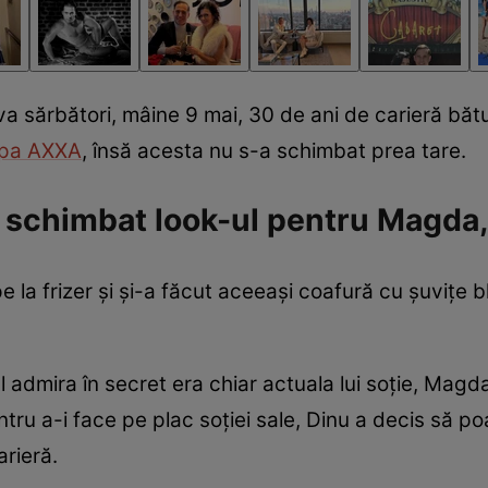
a sărbători, mâine 9 mai, 30 de ani de carieră bătu
upa AXXA
, însă acesta nu s-a schimbat prea tare.
schimbat look-ul pentru Magda,
t pe la frizer și și-a făcut aceeași coafură cu șuvițe
 admira în secret era chiar actuala lui soție, Magda
ru a-i face pe plac soției sale, Dinu a decis să poa
arieră.