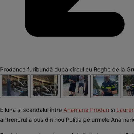
Prodanca furibundă după circul cu Reghe de la Gr
E luna și scandalul între
Anamaria Prodan
și
Laure
antrenorul a pus din nou Poliția pe urmele Anamari