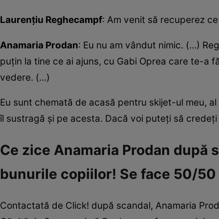
Laurențiu Reghecampf
: Am venit să recuperez ce 
Anamaria Prodan
: Eu nu am vândut nimic. (...) Regh
puțin la tine ce ai ajuns, cu Gabi Oprea care te-a 
vedere. (...)
Eu sunt chemată de acasă pentru skijet-ul meu, al c
îl sustragă și pe acesta. Dacă voi puteți să credeț
Ce zice Anamaria Prodan după sc
bunurile copiilor! Se face 50/50 
Contactată de Click! după scandal, Anamaria Prodan