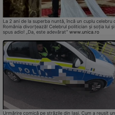
La 2 ani de la superba nuntă, încă un cuplu celebru 
România divorțează! Celebrul politician și soția lui ș
spus adio! „Da, este adevărat”
www.unica.ro
Urmărire comică pe străzile din Iași. Cum a reușit u