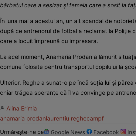
bărbatul care a sesizat și femeia care a sosit la faț
În luna mai a acestui an, un alt scandal de notori
după ce antrenorul de fotbal a reclamat la Poliție c
care a locuit împreună cu impresara.
La acel moment, Anamaria Prodan a lămurit situația
comune folosite pentru transportul copilului la șco
Ulterior, Reghe a sunat-o pe încă soția lui și păre
chiar trăgea speranțe că îl va convinge pe antrenor
Alina Erimia
anamaria prodan
laurentiu reghecampf
Urmărește-ne pe
Google News
Facebook
In