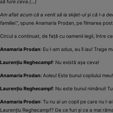
să fure ceva.(...)
Am aflat acum că a venit să ia skijet-ul și că l-a de
familiei
.", spune Anamaria Prodan, pe filmarea post
Circul a continuat, de față cu oamenii legii, între cei
Anamaria Prodan
: Eu l-am adus, eu îl iau! Trage m
Laurențiu Reghecampf
: Nu există așa ceva!
Anamaria Prodan:
Aoleu! Este bunul copilului meu!
Laurențiu Reghecampf
: Nu este bunul nimănui! Tu 
Anamaria Prodan
: Tu nu ai un copil pe care nu l-a
Laurențiu Reghecampf? De ce furi și ce a mai răma