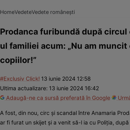
Home
Vedete
Vedete românești
Prodanca furibundă după circul 
ul familiei acum: „Nu am muncit 
copiilor!”
#Exclusiv Click!
13 iunie 2024 12:58
Ultima actualizare:
13 iunie 2024 16:42
Adaugă-ne ca sursă preferată în Google
Urmă
A fost, din nou, circ și scandal între Anamaria Pr
ar fi furat un skijet și a venit să-l ia cu Poliția, d