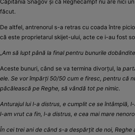
Căpitănia Snagov și că Reghecampf nu are nici un d
făcut.
De altfel, antrenorul s-a retras cu coada între pi
că este proprietarul skijet-ului, acte ce i-au fost so
„Am să lupt până la final pentru bunurile dobândite 
Aceste bunuri, când se va termina divorțul, la
part
ele. Se vor împărți 50/50 cum e firesc, pentru că nu
păcălească pe Reghe, să vândă tot pe nimic.
Anturajul lui l-a distrus, e cumplit ce se întâmplă,
l-am vrut ca fin, l-a distrus, e cea mai mare nenoro
În cei trei ani de când s-a despărțit de noi, Reghe 