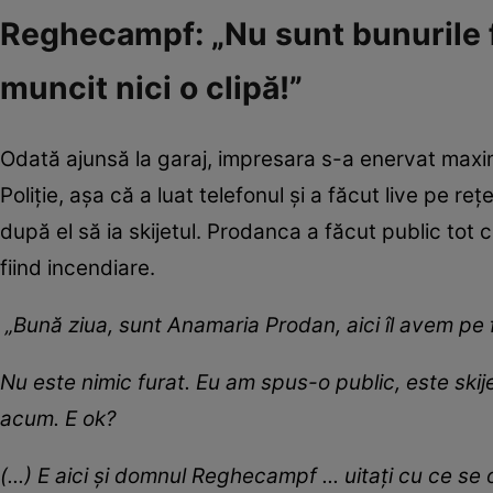
Reghecampf: „Nu sunt bunurile f
muncit nici o clipă!”
Odată ajunsă la garaj, impresara s-a enervat maxi
Poliție, așa că a luat telefonul și a făcut live pe r
după el să ia skijetul. Prodanca a făcut public tot 
fiind incendiare.
„Bună ziua, sunt Anamaria Prodan, aici îl avem pe f
Nu este nimic furat. Eu am spus-o public, este skijet
acum. E ok?
(...) E aici și domnul Reghecampf ... uitați cu ce se 