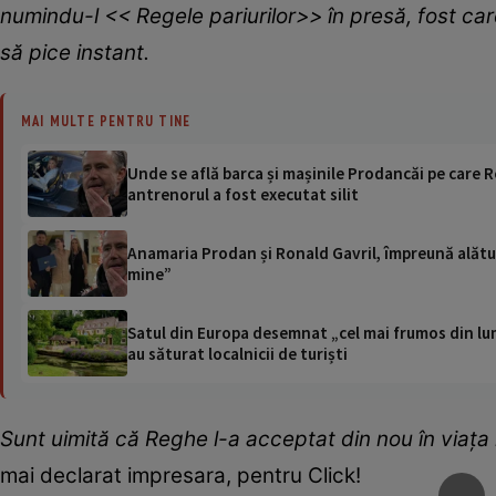
numindu-l << Regele pariurilor>> în presă, fost car
să pice instant.
MAI MULTE PENTRU TINE
Unde se află barca și mașinile Prodancăi pe care Re
antrenorul a fost executat silit
Anamaria Prodan și Ronald Gavril, împreună alătur
mine”
Satul din Europa desemnat „cel mai frumos din lum
au săturat localnicii de turiști
Sunt uimită că Reghe l-a acceptat din nou în viața
mai declarat impresara, pentru Click!