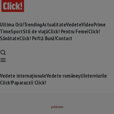
Ultima Oră!
Trending
Actualitate
Vedete
Video
Prime
Time
Sport
Stil de viață
Click! Pentru Femei
Click!
Sănătate
Click! Poftă Bună!
Contact
Vedete internaționale
Vedete românești
Interviurile
Click!
Paparazzii Click!