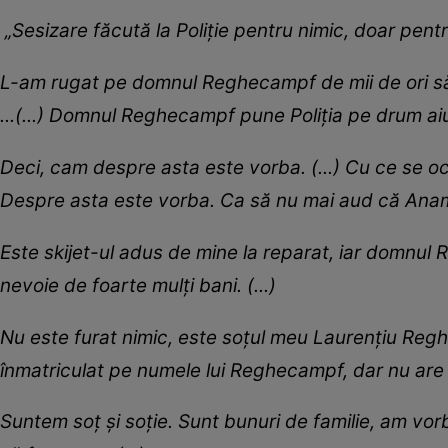
„Sesizare făcută la Poliție pentru nimic, doar pent
L-am rugat pe domnul Reghecampf de mii de ori să 
...(...) Domnul Reghecampf pune Poliția pe drum ai
Deci, cam despre asta este vorba. (...) Cu ce se o
Despre asta este vorba. Ca să nu mai aud că Anam
Este skijet-ul adus de mine la reparat, iar domnul 
nevoie de foarte mulți bani. (...)
Nu este furat nimic, este soțul meu Laurențiu Reghe
înmatriculat pe numele lui Reghecampf, dar nu are 
Suntem soț și soție. Sunt bunuri de familie, am vor