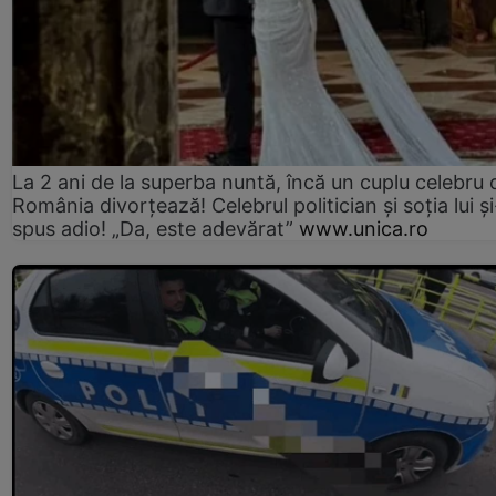
La 2 ani de la superba nuntă, încă un cuplu celebru 
România divorțează! Celebrul politician și soția lui ș
spus adio! „Da, este adevărat”
www.unica.ro