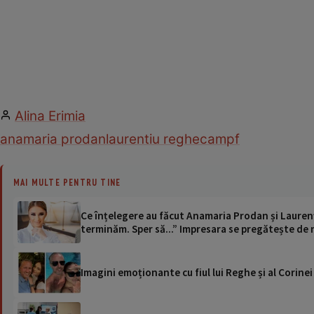
Alina Erimia
anamaria prodan
laurentiu reghecampf
MAI MULTE PENTRU TINE
Ce înțelegere au făcut Anamaria Prodan și Lauren
terminăm. Sper să...” Impresara se pregătește de 
Imagini emoționante cu fiul lui Reghe și al Corinei 