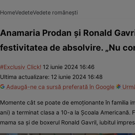
Home
Vedete
Vedete românești
Anamaria Prodan și Ronald Gavri
festivitatea de absolvire. „Nu co
#Exclusiv Click!
12 iunie 2024 16:46
Ultima actualizare:
12 iunie 2024 16:48
Adaugă-ne ca sursă preferată în Google
Urmă
Momente cât se poate de emoționante în familia i
ani) a terminat clasa a 10-a la Școala Americană. Fi
mama sa și de boxerul Ronald Gavril, iubitul impres