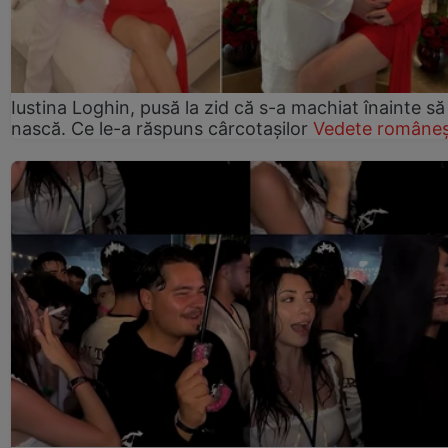
Iustina Loghin, pusă la zid că s-a machiat înainte să
nască. Ce le-a răspuns cârcotașilor
Vedete româneș