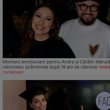
Moment emoționant pentru Andra și Cătălin Măruță!
reînnoiesc jurămintele după 18 ani de căsnicie
Vede
românești