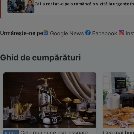
Cât a costat-o pe o româncă o vizită la urgențe în
Urmărește-ne pe
Google News
Facebook
In
Ghid de cumpărături
Cele mai bune espressoare
Cea mai bun
VIDEO