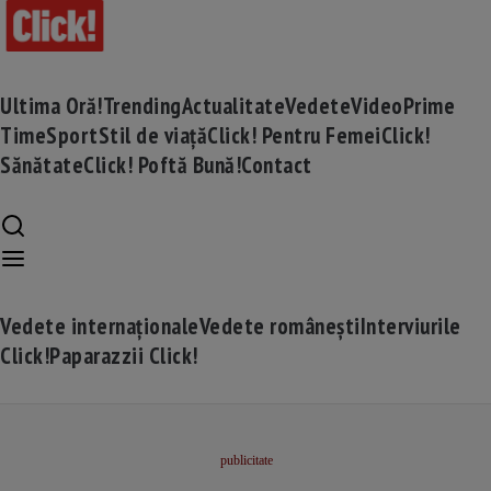
Ultima Oră!
Trending
Actualitate
Vedete
Video
Prime
Time
Sport
Stil de viață
Click! Pentru Femei
Click!
Sănătate
Click! Poftă Bună!
Contact
Vedete internaționale
Vedete românești
Interviurile
Click!
Paparazzii Click!