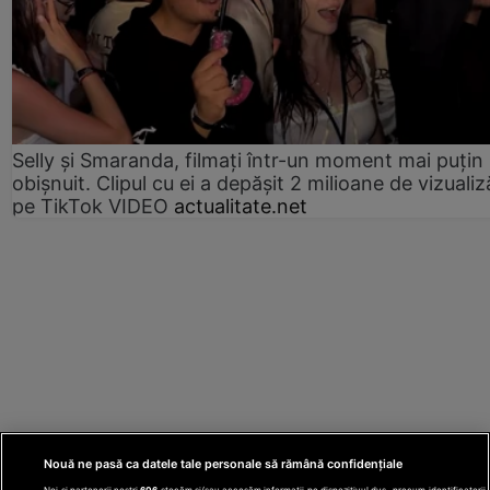
Selly și Smaranda, filmați într-un moment mai puțin
obișnuit. Clipul cu ei a depășit 2 milioane de vizualiz
pe TikTok VIDEO
actualitate.net
Nouă ne pasă ca datele tale personale să rămână confidențiale
Noi și partenerii noștri
606
stocăm și/sau accesăm informații pe dispozitivul dvs., precum identificatorii