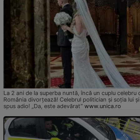
La 2 ani de la superba nuntă, încă un cuplu celebru 
România divorțează! Celebrul politician și soția lui ș
spus adio! „Da, este adevărat”
www.unica.ro