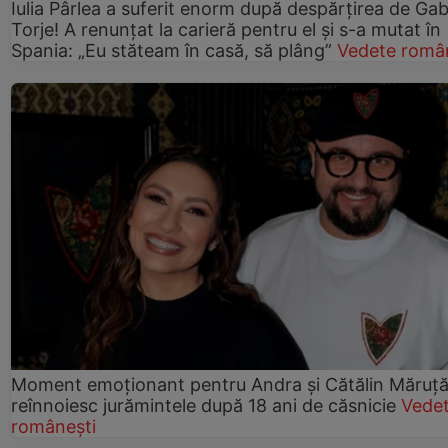
Iulia Pârlea a suferit enorm după despărțirea de Gab
Torje! A renunțat la carieră pentru el și s-a mutat în
Spania: „Eu stăteam în casă, să plâng”
Vedete româ
Moment emoționant pentru Andra și Cătălin Măruță!
reînnoiesc jurămintele după 18 ani de căsnicie
Vede
românești