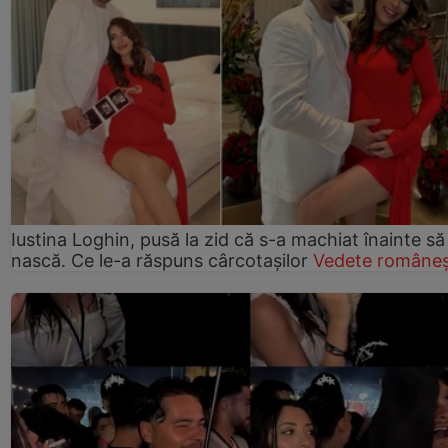
Iustina Loghin, pusă la zid că s-a machiat înainte să
nască. Ce le-a răspuns cârcotașilor
Vedete româneș