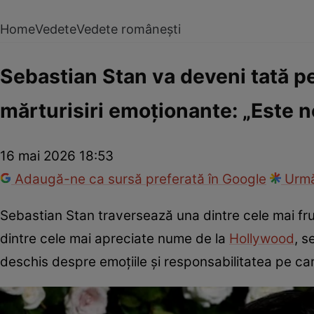
Home
Vedete
Vedete românești
Sebastian Stan va deveni tată p
mărturisiri emoționante: „Este
16 mai 2026 18:53
Adaugă-ne ca sursă preferată în Google
Urmă
Sebastian Stan traversează una dintre cele mai fr
dintre cele mai apreciate nume de la
Hollywood
, s
deschis despre emoțiile și responsabilitatea pe car