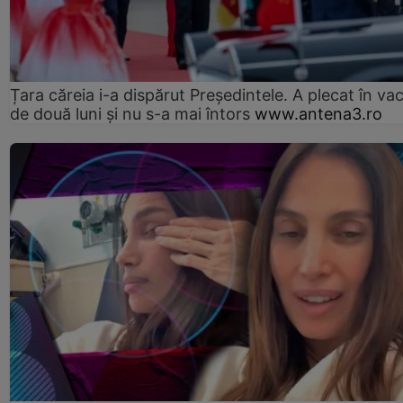
Țara căreia i-a dispărut Președintele. A plecat în va
de două luni și nu s-a mai întors
www.antena3.ro