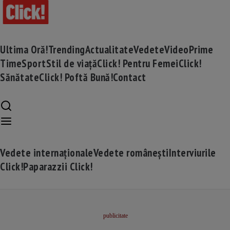
Ultima Oră!
Trending
Actualitate
Vedete
Video
Prime
Time
Sport
Stil de viață
Click! Pentru Femei
Click!
Sănătate
Click! Poftă Bună!
Contact
Vedete internaționale
Vedete românești
Interviurile
Click!
Paparazzii Click!