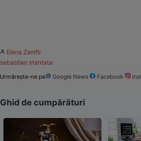
Elena Zamfir
sebastian stan
tata
Urmărește-ne pe
Google News
Facebook
In
Ghid de cumpărături