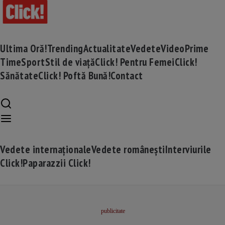
Ultima Oră!
Trending
Actualitate
Vedete
Video
Prime
Time
Sport
Stil de viață
Click! Pentru Femei
Click!
Sănătate
Click! Poftă Bună!
Contact
Vedete internaționale
Vedete românești
Interviurile
Click!
Paparazzii Click!