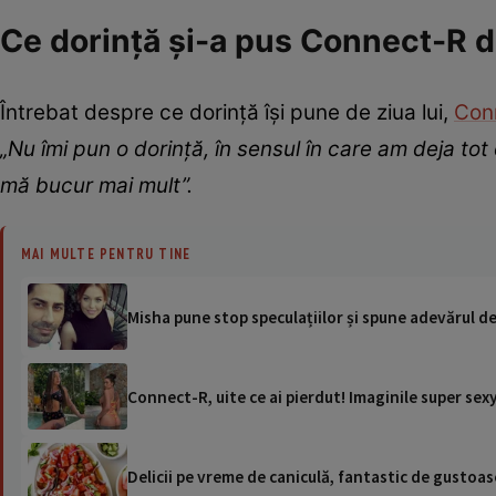
Ce dorință și-a pus Connect-R de
Întrebat despre ce dorință își pune de ziua lui,
Con
„Nu îmi pun o dorință, în sensul în care am deja to
mă bucur mai mult”.
MAI MULTE PENTRU TINE
Misha pune stop speculațiilor și spune adevărul d
Connect-R, uite ce ai pierdut! Imaginile super sex
Delicii pe vreme de caniculă, fantastic de gustoase