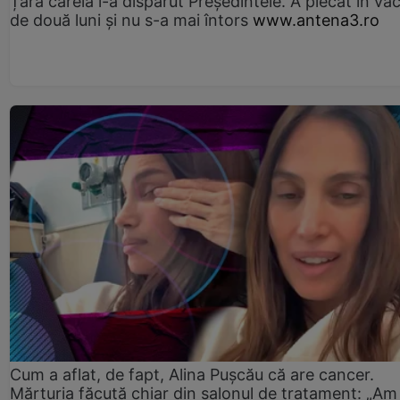
Țara căreia i-a dispărut Președintele. A plecat în va
de două luni și nu s-a mai întors
www.antena3.ro
Cum a aflat, de fapt, Alina Pușcău că are cancer.
Mărturia făcută chiar din salonul de tratament: „Am