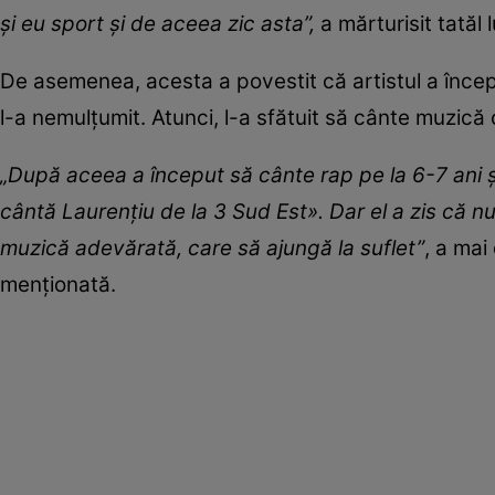
și eu sport și de aceea zic asta”,
a mărturisit tatăl
De asemenea, acesta a povestit că artistul a încep
l-a nemulțumit. Atunci, l-a sfătuit să cânte muzică
„După aceea a început să cânte rap pe la 6-7 ani ș
cântă Laurențiu de la 3 Sud Est». Dar el a zis că nu
muzică adevărată, care să ajungă la suflet”
, a mai
menționată.