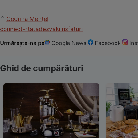
Codrina Mențel
connect-r
tata
dezvaluiri
sfaturi
Urmărește-ne pe
Google News
Facebook
In
Ghid de cumpărături