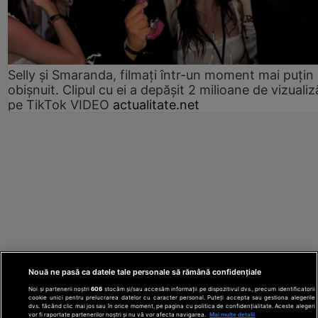
Selly și Smaranda, filmați într-un moment mai puțin
obișnuit. Clipul cu ei a depășit 2 milioane de vizualiz
pe TikTok VIDEO
actualitate.net
Nouă ne pasă ca datele tale personale să rămână confidențiale
Noi și partenerii noștri
606
stocăm și/sau accesăm informații pe dispozitivul dvs., precum identificatorii
cookie unici pentru prelucrarea datelor cu caracter personal. Puteți accepta sau gestiona alegerile
dvs. făcând clic mai jos sau în orice moment, pe pagina cu politica de confidențialitate. Aceste alegeri
vor fi raportate partenerilor noștri și nu vă vor afecta navigarea.
Mai multe detalii