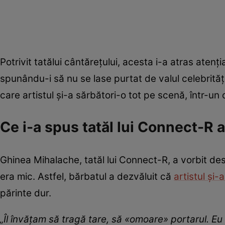
Potrivit tatălui cântărețului, acesta i-a atras atenți
spunându-i să nu se lase purtat de valul celebrități
care artistul și-a sărbători-o tot pe scenă, într-un
Ce i-a spus tatăl lui Connect-R a
Ghinea Mihalache, tatăl lui Connect-R, a vorbit des
era mic. Astfel, bărbatul a dezvăluit că
artistul și-a
părinte dur.
„Îl învățam să tragă tare, să «omoare» portarul. Eu