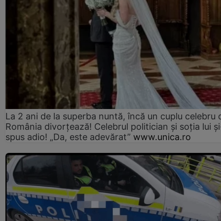
La 2 ani de la superba nuntă, încă un cuplu celebru 
România divorțează! Celebrul politician și soția lui ș
spus adio! „Da, este adevărat”
www.unica.ro