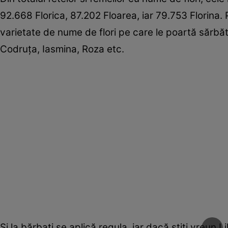
92.668 Florica, 87.202 Floarea, iar 79.753 Florina. 
varietate de nume de flori pe care le poartă sărbăt
Codruța, Iasmina, Roza etc.
Și la bărbați se aplică regula, iar dacă știți vreun 