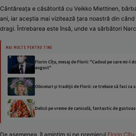
Cântăreața e căsătorită cu Veikko Miettinen, bărbat
ani, iar aceștia mai vizitează țara noastră din când
dragi. Întrebarea este însă, unde va sărbători Narc
MAI MULTE PENTRU TINE
Florin Cîțu, mesaj de Florii: "Cadoul pe care mi-l 
august"
Obiceiuri şi tradiţii de Florii: ce trebuie să faci ca 
Delicii pe vreme de caniculă, fantastic de gustoase
De asemenea, îl amintim și pe premierul
Florin Cîțu