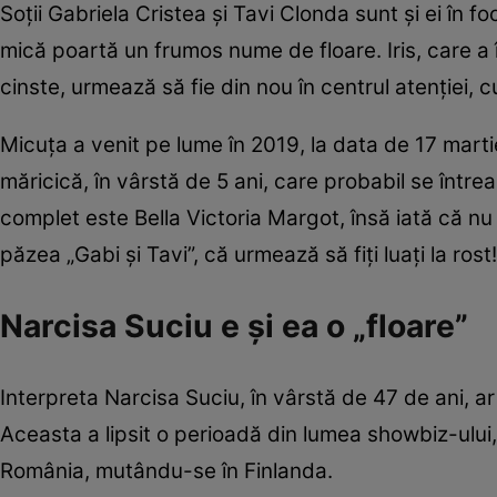
Soții Gabriela Cristea și Tavi Clonda sunt și ei în fo
mică poartă un frumos nume de floare. Iris, care a 
cinste, urmează să fie din nou în centrul atenției, cu
Micuța a venit pe lume în 2019, la data de 17 marti
măricică, în vârstă de 5 ani, care probabil se între
complet este Bella Victoria Margot, însă iată că nu
păzea „Gabi și Tavi”, că urmează să fiți luați la rost!
Narcisa Suciu e și ea o „floare”
Interpreta Narcisa Suciu, în vârstă de 47 de ani, ar 
Aceasta a lipsit o perioadă din lumea showbiz-ului,
România, mutându-se în Finlanda.