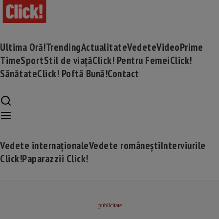
Ultima Oră!
Trending
Actualitate
Vedete
Video
Prime
Time
Sport
Stil de viață
Click! Pentru Femei
Click!
Sănătate
Click! Poftă Bună!
Contact
Vedete internaționale
Vedete românești
Interviurile
Click!
Paparazzii Click!