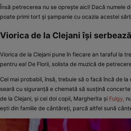
Însă petrecerea nu se oprește aici! Dacă numele de „V
poate primi tort și șampanie cu ocazia acestei săr
Viorica de la Clejani își serbeaz
Viorica de la Clejani pune în fiecare an taraful la t
pentru ea! De Florii, solista de muzică de petrecere
Cel mai probabil, însă, trebuie să o facă încă de la 
seară cu siguranță e chemată să susțină concerte pe
de la Clejani, și cei doi copii, Margherita și
Fulgy,
nu
ești din familie de cântăreți, parcă altfel sună cânte