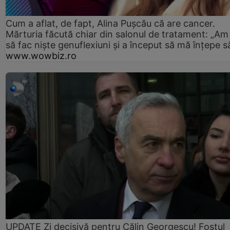
Cum a aflat, de fapt, Alina Pușcău că are cancer.
Mărturia făcută chiar din salonul de tratament: „Am
să fac niște genuflexiuni și a început să mă înțepe s
www.wowbiz.ro
UPDATE Zi decisivă pentru Călin Georgescu! Fostul