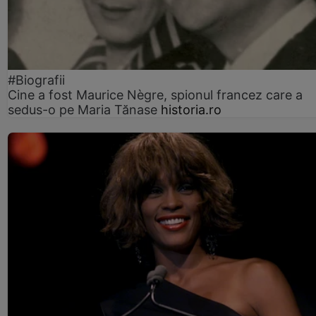
#Biografii
Cine a fost Maurice Nègre, spionul francez care a
sedus-o pe Maria Tănase
historia.ro