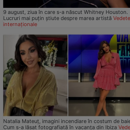
9 august, ziua în care s-a născut Whitney Houston.
Lucruri mai puțin știute despre marea artistă
Vedet
internaționale
Natalia Mateuț, imagini incendiare în costum de bai
Cum s-a lăsat fotografiată în vacanța din Ibiza
Vede