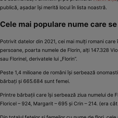
publică, așadar își merită locul în lista noastră.
Cele mai populare nume care se 
Potrivit datelor din 2021, cei mai mulţi romani car
persoane, poarta numele de Florin, alţi 147.328 Vior
sau Florinel, derivatele lui „Florin”.
Peste 1,4 milioane de români îşi serbează onomastic
bărbaţi şi 665.684 sunt femei.
Printre bărbaţii care îşi serbează ziua numelui de F
Floricel – 924, Margarit – 695 şi Crin – 214. (era c
Din totalul fetelor si femeilor cu nume de flori, ce