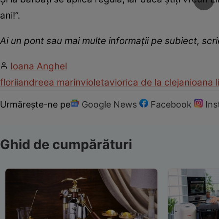
ani!”.
Ai un pont sau mai multe informații pe subiect, sc
Ioana Anghel
florii
andreea marin
violeta
viorica de la clejani
oana l
Urmărește-ne pe
Google News
Facebook
In
Ghid de cumpărături