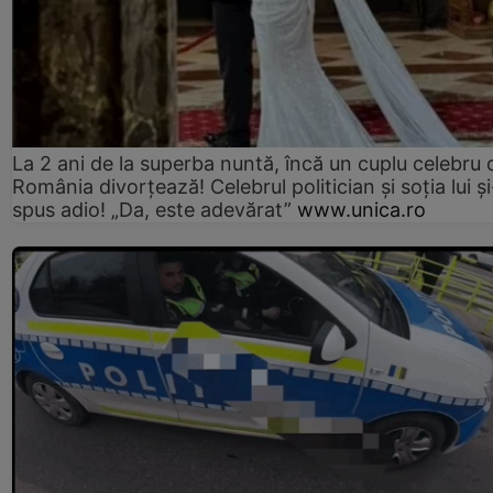
La 2 ani de la superba nuntă, încă un cuplu celebru 
România divorțează! Celebrul politician și soția lui ș
spus adio! „Da, este adevărat”
www.unica.ro