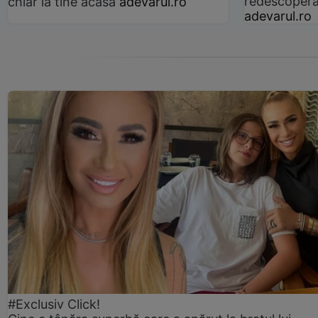
redescoperă 
chiar la tine acasă
adevarul.ro
adevarul.ro
#Exclusiv Click!