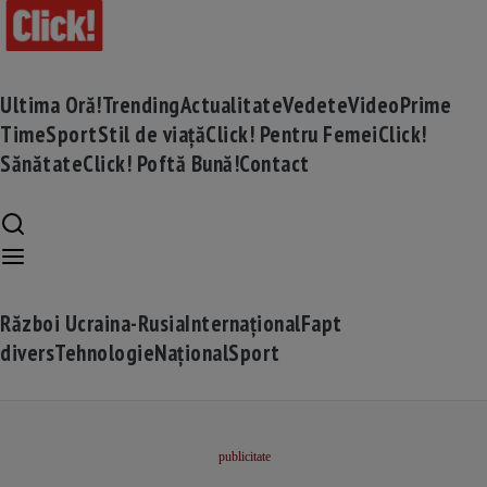
Ultima Oră!
Trending
Actualitate
Vedete
Video
Prime
Time
Sport
Stil de viață
Click! Pentru Femei
Click!
Sănătate
Click! Poftă Bună!
Contact
Război Ucraina-Rusia
Internațional
Fapt
divers
Tehnologie
Național
Sport