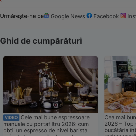
Urmărește-ne pe
Google News
Facebook
In
Ghid de cumpărături
Cele mai bune espressoare
Cea mai bun
VIDEO
2026 – Top 
manuale cu portafiltru 2026: cum
bucătăria înt
obții un espresso de nivel barista