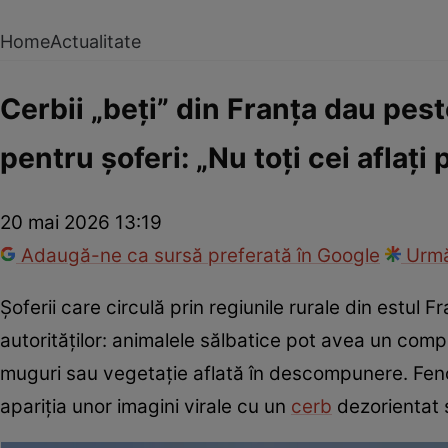
Home
Actualitate
Cerbii „beți” din Franța dau pes
pentru șoferi: „Nu toți cei aflați
20 mai 2026 13:19
Adaugă-ne ca sursă preferată în Google
Urmă
Șoferii care circulă prin regiunile rurale din estul 
autorităților: animalele sălbatice pot avea un co
muguri sau vegetație aflată în descompunere. Fenom
apariția unor imagini virale cu un
cerb
dezorientat 