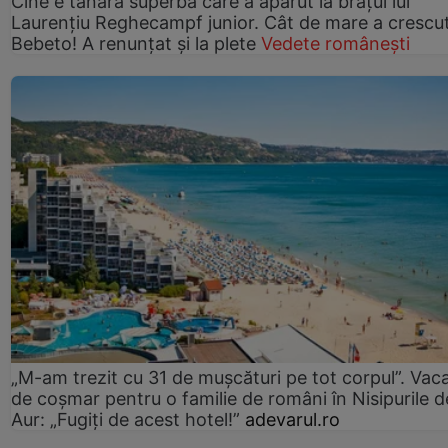
Cine e tânăra superbă care a apărut la brațul lui
Laurențiu Reghecampf junior. Cât de mare a crescu
Bebeto! A renunțat și la plete
Vedete românești
„M-am trezit cu 31 de mușcături pe tot corpul”. Vac
de coșmar pentru o familie de români în Nisipurile d
Aur: „Fugiți de acest hotel!”
adevarul.ro