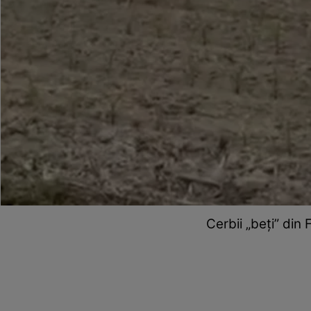
Cerbii „beți” din