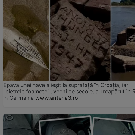
Epava unei nave a ieșit la suprafață în Croația, iar
"pietrele foametei", vechi de secole, au reapărut în R
în Germania
www.antena3.ro