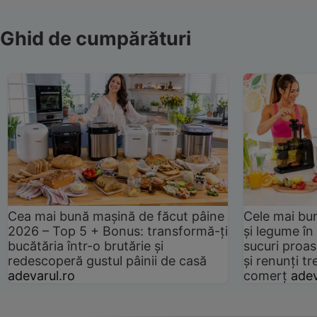
Ghid de cumpărături
Cea mai bună mașină de făcut pâine
Cele mai bu
2026 – Top 5 + Bonus: transformă-ți
și legume în
bucătăria într-o brutărie și
sucuri proas
redescoperă gustul pâinii de casă
și renunți tr
adevarul.ro
comerț
adev