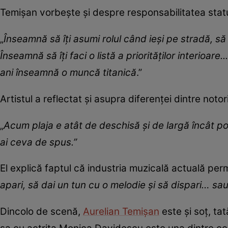
Temișan vorbește și despre responsabilitatea stat
„
Înseamnă să îţi asumi rolul când ieşi pe stradă, să 
Înseamnă să îţi faci o listă a priorităţilor interioa
ani înseamnă o muncă titanică
.”
Artistul a reflectat și asupra diferenței dintre notor
„
Acum plaja e atât de deschisă şi de largă încât po
ai ceva de spus.”
El explică faptul că industria muzicală actuală perm
apari, să dai un tun cu o melodie şi să dispari… sa
Dincolo de scenă,
Aurelian Temișan
este și soț, ta