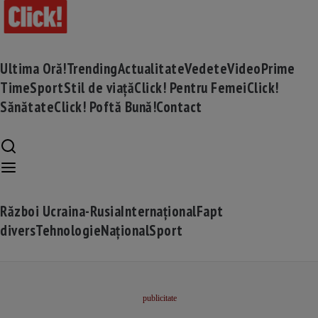
Ultima Oră!
Trending
Actualitate
Vedete
Video
Prime
Time
Sport
Stil de viață
Click! Pentru Femei
Click!
Sănătate
Click! Poftă Bună!
Contact
Război Ucraina-Rusia
Internațional
Fapt
divers
Tehnologie
Național
Sport