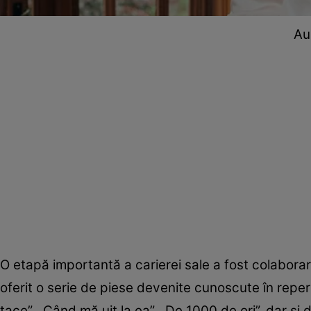
Au
O etapă importantă a carierei sale a fost colabor
oferit o serie de piese devenite cunoscute în reper
tace”, „Când mă uit la ea”, „De 1000 de ori”, dar și