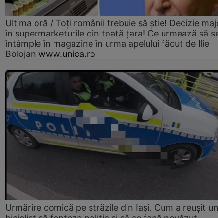
Ultima oră / Toți românii trebuie să știe! Decizie maj
în supermarketurile din toată țara! Ce urmează să s
întâmple în magazine în urma apelului făcut de Ilie
Bolojan
www.unica.ro
Urmărire comică pe străzile din Iași. Cum a reușit u
biciclist să fenteze poliția și să se facă nevăzut