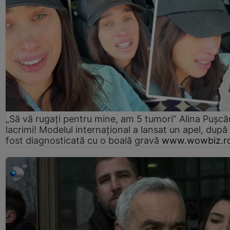
„Să vă rugați pentru mine, am 5 tumori” Alina Pușcău
lacrimi! Modelul internațional a lansat un apel, după
fost diagnosticată cu o boală gravă
www.wowbiz.r