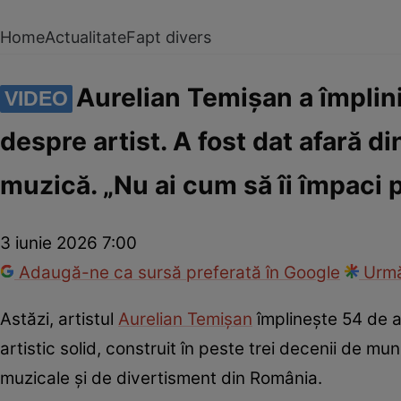
Home
Actualitate
Fapt divers
Aurelian Temișan a împlini
VIDEO
despre artist. A fost dat afară di
muzică. „Nu ai cum să îi împaci p
3 iunie 2026 7:00
Adaugă-ne ca sursă preferată în Google
Urmă
Astăzi, artistul
Aurelian Temișan
împlinește 54 de an
artistic solid, construit în peste trei decenii de mu
muzicale și de divertisment din România.