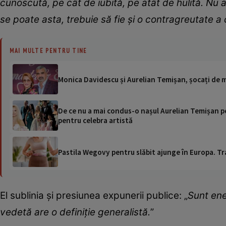
cunoscută, pe cât de iubită, pe atât de hulită. Nu ai
se poate asta, trebuie să fie şi o contragreutate a 
MAI MULTE PENTRU TINE
Monica Davidescu și Aurelian Temișan, șocați de mo
De ce nu a mai condus-o nașul Aurelian Temișan pe
pentru celebra artistă
Pastila Wegovy pentru slăbit ajunge în Europa. Tr
El sublinia și presiunea expunerii publice: „
Sunt ener
vedetă are o definiţie generalistă.
”