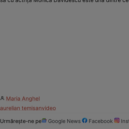
sa cu actrița Monica Davidescu este una dintre ce
Maria Anghel
aurelian temisan
video
Urmărește-ne pe
Google News
Facebook
In