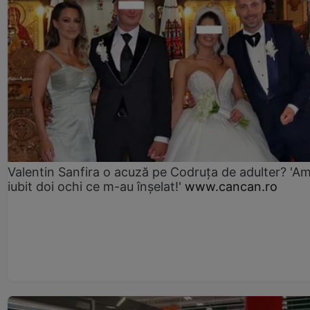
Valentin Sanfira o acuză pe Codruța de adulter? 'A
iubit doi ochi ce m-au înșelat!'
www.cancan.ro