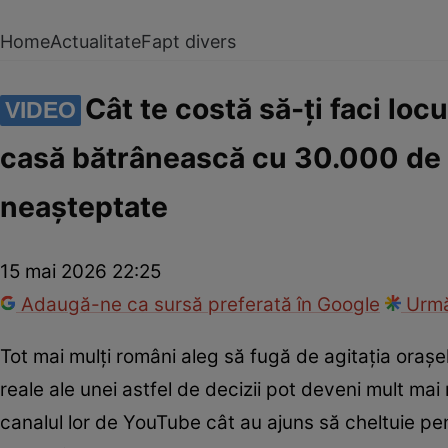
Home
Actualitate
Fapt divers
Cât te costă să-ți faci loc
VIDEO
casă bătrânească cu 30.000 de eu
neașteptate
15 mai 2026 22:25
Adaugă-ne ca sursă preferată în Google
Urmă
Tot mai mulți români aleg să fugă de agitația orașel
reale ale unei astfel de decizii pot deveni mult mai
canalul lor de YouTube cât au ajuns să cheltuie p