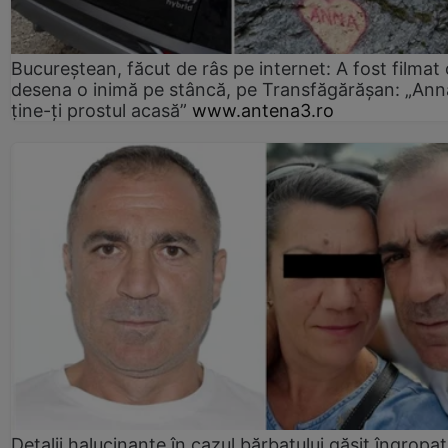
Bucureștean, făcut de râs pe internet: A fost filmat
desena o inimă pe stâncă, pe Transfăgărășan: „Ann
ține-ți prostul acasă”
www.antena3.ro
Detalii halucinante în cazul bărbatului găsit îngropat