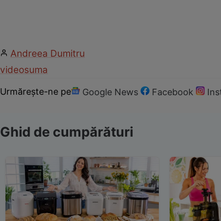
Andreea Dumitru
video
suma
Urmărește-ne pe
Google News
Facebook
In
Ghid de cumpărături