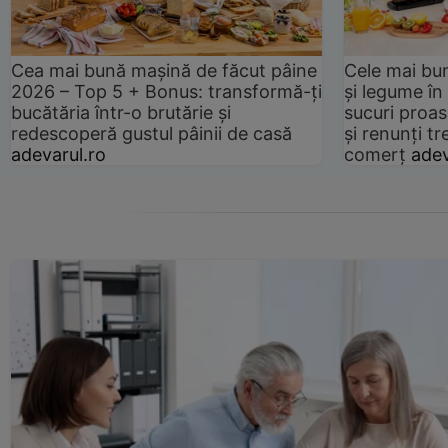
Cea mai bună mașină de făcut pâine
Cele mai bu
2026 – Top 5 + Bonus: transformă-ți
și legume în
bucătăria într-o brutărie și
sucuri proas
redescoperă gustul pâinii de casă
și renunți tr
adevarul.ro
comerț
adev