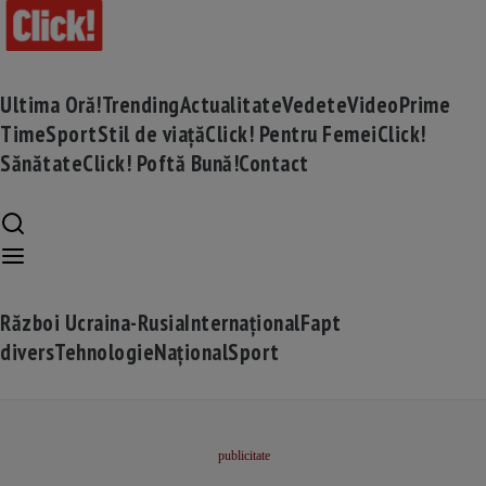
Ultima Oră!
Trending
Actualitate
Vedete
Video
Prime
Time
Sport
Stil de viață
Click! Pentru Femei
Click!
Sănătate
Click! Poftă Bună!
Contact
Război Ucraina-Rusia
Internațional
Fapt
divers
Tehnologie
Național
Sport