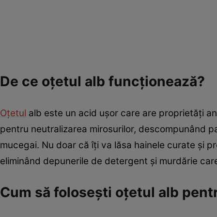
De ce oțetul alb funcționează?
Oțetul
alb este un acid ușor care are proprietăți an
pentru neutralizarea mirosurilor, descompunând par
mucegai. Nu doar că îți va lăsa hainele curate și pr
eliminând depunerile de detergent și murdărie care c
Cum să folosești oțetul alb pent