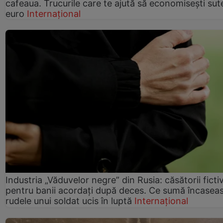
cafeaua. Trucurile care te ajută să economisești sut
euro
Internațional
Industria „Văduvelor negre” din Rusia: căsătorii ficti
pentru banii acordați după deces. Ce sumă încasea
rudele unui soldat ucis în luptă
Internațional