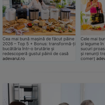
Cea mai bună mașină de făcut pâine
Cele mai bu
2026 – Top 5 + Bonus: transformă-ți
și legume în
bucătăria într-o brutărie și
sucuri proas
redescoperă gustul pâinii de casă
și renunți tr
adevarul.ro
comerț
adev