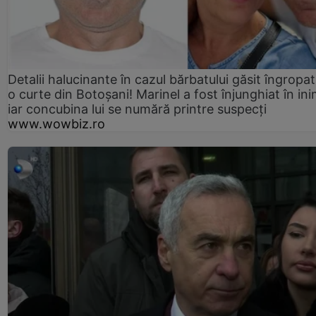
Detalii halucinante în cazul bărbatului găsit îngropat
o curte din Botoșani! Marinel a fost înjunghiat în ini
iar concubina lui se numără printre suspecți
www.wowbiz.ro