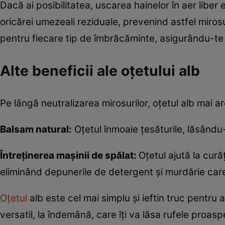
Dacă ai posibilitatea, uscarea hainelor în aer liber
oricărei umezeali reziduale, prevenind astfel miros
pentru fiecare tip de îmbrăcăminte, asigurându-te
Alte beneficii ale oțetului alb
Pe lângă neutralizarea mirosurilor, oțetul alb mai ar
Balsam natural:
Oțetul înmoaie țesăturile, lăsându-
Întreținerea mașinii de spălat:
Oțetul ajută la cur
eliminând depunerile de detergent și murdărie care
Oțetul
alb este cel mai simplu și ieftin truc pentru
versatil, la îndemână, care îți va lăsa rufele proasp