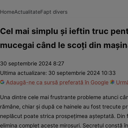
Home
Actualitate
Fapt divers
Cel mai simplu și ieftin truc pen
mucegai când le scoți din mașin
30 septembrie 2024 8:27
Ultima actualizare:
30 septembrie 2024 10:33
Adaugă-ne ca sursă preferată în Google
Urmă
Una dintre cele mai frustrante probleme atunci cân
rămâne, chiar și după ce hainele au fost trecute pr
neplăcut poate strica prospețimea așteptată. Din fer
elimina complet aceste mirosuri. Secretul constă înt