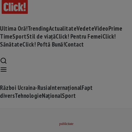
Ultima Oră!
Trending
Actualitate
Vedete
Video
Prime
Time
Sport
Stil de viață
Click! Pentru Femei
Click!
Sănătate
Click! Poftă Bună!
Contact
Război Ucraina-Rusia
Internațional
Fapt
divers
Tehnologie
Național
Sport