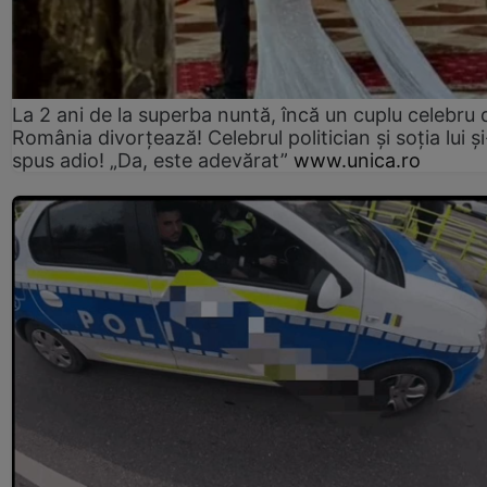
La 2 ani de la superba nuntă, încă un cuplu celebru 
România divorțează! Celebrul politician și soția lui ș
spus adio! „Da, este adevărat”
www.unica.ro