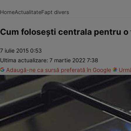
Home
Actualitate
Fapt divers
Cum foloseşti centrala pentru o 
7 iulie 2015 0:53
Ultima actualizare:
7 martie 2022 7:38
Adaugă-ne ca sursă preferată în Google
Urmă