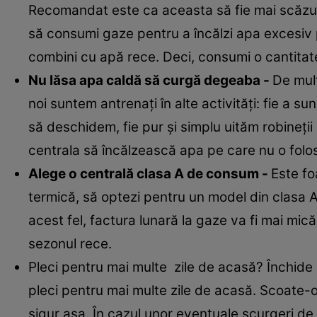
Recomandat este ca aceasta să fie mai scăzută
să consumi gaze pentru a încălzi apa excesiv pe
combini cu apă rece. Deci, consumi o cantitate 
Nu lăsa apa caldă să curgă degeaba -
De mul
noi suntem antrenaţi în alte activităţi: fie a 
să deschidem, fie pur şi simplu uităm robineţii
centrala să încălzească apa pe care nu o folos
Alege o centrală clasa A de consum -
Este fo
termică, să optezi pentru un model din clasa 
acest fel, factura lunară la gaze va fi mai mic
sezonul rece.
Pleci pentru mai multe zile de acasă? Închide 
pleci pentru mai multe zile de acasă. Scoate-o d
sigur asa. În cazul unor eventuale scurgeri de