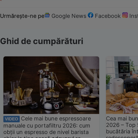
Urmărește-ne pe
Google News
Facebook
In
Ghid de cumpărături
Cele mai bune espressoare
Cea mai bun
VIDEO
2026 – Top 
manuale cu portafiltru 2026: cum
bucătăria înt
obții un espresso de nivel barista
redescoperă 