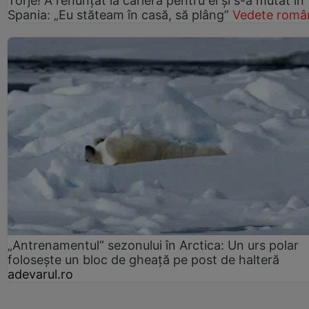
Torje! A renunțat la carieră pentru el și s-a mutat în
Spania: „Eu stăteam în casă, să plâng”
Vedete româ
„Antrenamentul” sezonului în Arctica: Un urs polar
folosește un bloc de gheață pe post de halteră
adevarul.ro