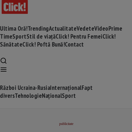
Ultima Oră!
Trending
Actualitate
Vedete
Video
Prime
Time
Sport
Stil de viață
Click! Pentru Femei
Click!
Sănătate
Click! Poftă Bună!
Contact
Război Ucraina-Rusia
Internațional
Fapt
divers
Tehnologie
Național
Sport