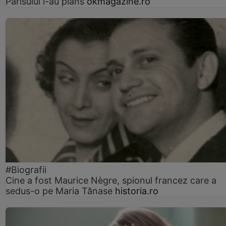
Parisului l-au plâns
okmagazine.ro
#Biografii
Cine a fost Maurice Nègre, spionul francez care a
sedus-o pe Maria Tănase
historia.ro