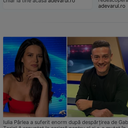
chiar la tine acasă
adevarul.ro
adevarul.ro
Iulia Pârlea a suferit enorm după despărțirea de Gab