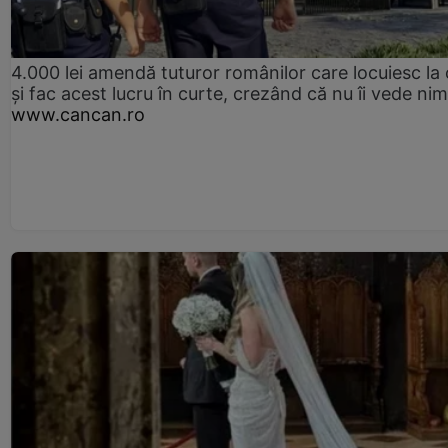
4.000 lei amendă tuturor românilor care locuiesc la
și fac acest lucru în curte, crezând că nu îi vede ni
www.cancan.ro