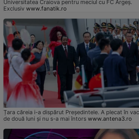
Universitatea Craiova pentru meciul cu FC Argeş.
Exclusiv
www.fanatik.ro
Țara căreia i-a dispărut Președintele. A plecat în va
de două luni și nu s-a mai întors
www.antena3.ro